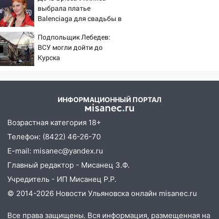
17:15
В Ульяновской области
выбрала платье
ремонтируют девять мостов: один уже
Balenciaga для свадьбы в
готов, ещё два — почти завершены
Сан-Вэлли
Подпольщик Лебедев:
17:00
«Ульяновскалипсис»: последствия
ВСУ могли дойти до
урагана 8 августа
Курска
16:38
Прогноз погоды в Ульяновской
области на 9 августа
16:34
Из-за мощной непогоды в
ИНФОРМАЦИОННЫЙ ПОРТАЛ
Ульяновске отменили фестиваль «Наше
время»
Возрастная категория 18+
Телефон: (8422) 46-26-70
16:17
Мелекесский район первым в
Ульяновской области намолотил более
E-mail: misanec@yandex.ru
100 тысяч тонн зерна
Главный редактор - Мисанец З.Ф.
15:17
В колледжи и техникумы
Учредитель - ИП Мисанец Р.Р.
Ульяновской области подали более 10
© 2014-2026 Новости Ульяновска онлайн
misanec.ru
тысяч заявлений
Все права защищены. Вся информация, размещенная на
15:04
Фоторепортаж с улиц Ульяновска