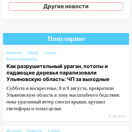
деревья в парке «Победы»
Другие новости
18:00
Пепелище на Балтийской: в
Заволжье ульяновские спасатели
ликвидировали крупный пожар
17:15
Прогноз погоды на 10 августа в
Популярное
Ульяновской области
Новости
Обзор
Статьи
16:00
В Ульяновске во время шторма на
#итоги выходных
Волге пропал известный блогер: нужна
Как разрушительный ураган, потопы и
помощь в поисках
падающие деревья парализовали
Ульяновскую область: ЧП за выходные
15:28
Соцсети: на «Ауди» упало дерево
в Новом городе
Суббота и воскресенье, 8 и 9 августа, превратили
Ульяновскую область в зону масштабного бедствия:
15:12
В Ульяновске выгорела кухня в
пока ураганный ветер сносил крыши, крушил
многоэтажке
светофоры и топил целые
14:18
Гинеколог рассказала о том, с
10.08.2026
какими сложностями сталкиваются
молодые мамы
История
Новости
Статьи