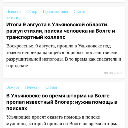
11:00
В Ульяновской области люди в
СНТ сидят без света
Новости
Обзор
Происшествия
Статьи
#итоги дня
10:13
Прокуратура подвела итоги
Итоги 9 августа в Ульяновской области:
недели в Ульяновской области
разгул стихии, поиски человека на Волге и
транспортный коллапс
09:18
Из-за ливня заблокировано
движение трамваев в Ульяновске
Воскресенье, 9 августа, прошло в Ульяновске под
знаком непрекращающейся борьбы с последствиями
09:15
Ураган, изнасилование ребенка,
разрушительной непогоды. В то время как спасатели и
автоподставы и атака беспилотников:
городские
важные итоги прошедшей недели в
Ульяновской области
09.08.2026
08:20
В Ульяновске восстановили
Важное
Новости
Статьи
трамвайную и троллейбусную
В Ульяновске во время шторма на Волге
инфраструктуру после шторма
пропал известный блогер: нужна помощь в
08:19
Внимание! В Цильнинском районе
поисках
пропал 67-летний мужчина
Ульяновцев просят оказать помощь в поиске
мужчины, который пропал на Волге во время шторма.
08:11
На Ульяновск снова надвигается