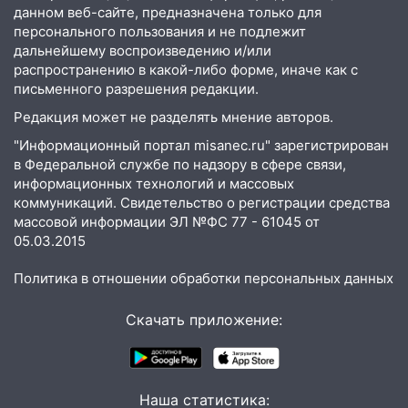
данном веб-сайте, предназначена только для
после шторма: поваленные деревья и
персонального пользования и не подлежит
затопленные улицы
дальнейшему воспроизведению и/или
распространению в какой-либо форме, иначе как с
14:28
Ураган вырвал остановку на улице
письменного разрешения редакции.
Деева в Заволжье
Редакция может не разделять мнение авторов.
14:26
Жители Ульяновска сами
"Информационный портал misanec.ru" зарегистрирован
пытаются расчистить ливнёвки, не
в Федеральной службе по надзору в сфере связи,
дождавшись коммунальщиков
информационных технологий и массовых
14:16
Шторм продолжает ломать город:
коммуникаций. Свидетельство о регистрации средства
на улице Любови Шевцовой рухнул
массовой информации ЭЛ №ФС 77 - 61045 от
светофор
05.03.2015
14:14
Студента из Ульяновска обманули
Политика в отношении обработки персональных данных
мошенники под видом преподавателя
Скачать приложение:
14:12
Куда жаловаться ульяновцам на
упавшее дерево или затопленную улицу
после непогоды
Наша статистика:
13:59
В Новом городе ураганным