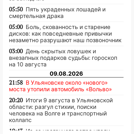
05:50
Пять украденных лошадей и
смертельная драка
05:00
Боль, скованность и старение
дисков: как повседневные привычки
незаметно разрушают наш позвоночник
03:00
День скрытых ловушек и
внезапных подарков судьбы: гороскоп
на 10 августа
09.08.2026
21:58
В Ульяновске около «нового»
моста утопили автомобиль «Вольво»
20:20
Итоги 9 августа в Ульяновской
области: разгул стихии, поиски
человека на Волге и транспортный
коллапс
19:43
Из-за ураганного ветра упали