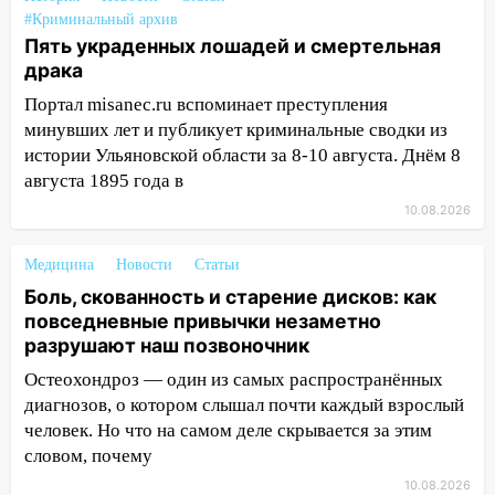
13:02
#Криминальный архив
Соцсети: на улице Розы
Пять украденных лошадей и смертельная
Люксембург дерево упало на
драка
автомобиль
Портал misanec.ru вспоминает преступления
13:00
«Благоприятный период для
минувших лет и публикует криминальные сводки из
новых начинаний: гороскоп для всех
истории Ульяновской области за 8-10 августа. Днём 8
знаков зодиака на неделю с 10 по 16
августа 1895 года в
августа
10.08.2026
13:00
На проспекте Тюленева в
Ульяновске образовалось «море»
Медицина
Новости
Статьи
12:57
В Ульяновской области ожидается
Боль, скованность и старение дисков: как
крупный град
повседневные привычки незаметно
разрушают наш позвоночник
12:11
Где есть бензин в Ульяновске 9
Остеохондроз — один из самых распространённых
августа: список АЗС
диагнозов, о котором слышал почти каждый взрослый
11:55
Соцсети: светофор упал на
человек. Но что на самом деле скрывается за этим
машину во время сильного ливня в
словом, почему
Ульяновске
10.08.2026