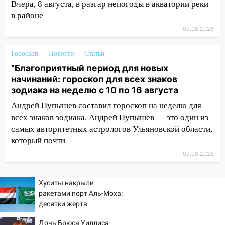
Вчера, 8 августа, в разгар непогоды в акватории реки
непогода
в районе
07:30
Евро-3 вместо Евро-5: что
09.08.2026
означают классы бензина и можно ли
заливать «старое» топливо в
Гороскоп
Новости
Статьи
современные автомобили
"Благоприятный период для новых
06:30
Какая погода будет в Ульяновской
начинаний: гороскоп для всех знаков
области днем 9 августа
зодиака на неделю с 10 по 16 августа
05:05
День, когда всё может
Андрей Пупышев составил гороскоп на неделю для
измениться: гороскоп на 9 августа —
всех знаков зодиака. Андрей Пупышев — это один из
три знака получат шанс, который нельзя
самых авторитетных астрологов Ульяновской области,
упустить
который почти
08.08.2026
09.08.2026
20:10
Во время урагана в Ульяновске на
Волге перевернулась лодка
Хуситы накрыли
ракетами порт Аль-Моха:
19:55
В Ульяновске упавшее дерево
десятки жертв
заблокировало в машине двух женщин
Дочь Брюса Уиллиса