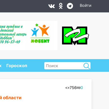
Войти
х
Гороскоп
756
0
й области