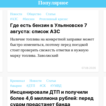
Популярное
Новости
Общество
Статьи
#АЗС
#бензин
#топливный кризис
Где есть бензин в Ульяновске 7
августа: список АЗС
Наличие топлива на конкретной заправке может
быстро измениться, поэтому перед поездкой
стоит проверять свежесть отметки и нужную
марку топлива. Заволжский
07.08.2026
Криминал
Новости
Статьи
#аварии
#ДТП
#СК
#УМВД
Инсценировали ДТП и получили
более 4,6 миллиона рублей: перед
судом предстанет банда