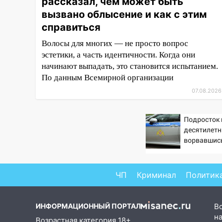
рассказал, чем может быть
прокурорской проверки
вызвано облысение и как с этим
обновили разметку на
справиться
пешеходных переходах
Волосы для многих — не просто вопрос
14:40
На проспекте Гая в
эстетики, а часть идентичности. Когда они
Ульяновске запретили
начинают выпадать, это становится испытанием.
остановку автомобилей на 50-
По данным Всемирной организации
метровом участке
07.08.2026
14:22
В Новом городе 8 августа
пройдет большой фестиваль
Подросток 
«Наше время» с
десятилетн
мотофристайлом и концертом
ворвавшись
«Мураками»
14:04
Жару смоет ливнями:
прогноз погоды в Ульяновской
ЧП
Криминал
Политик
области на выходные 8-9
августа
ИНФОРМАЦИОННЫЙ ПОРТАЛ
В
13:30
В Ульяновске
на
Возрастная категория 18+