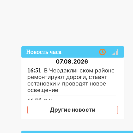
Новость часа
07.08.2026
16:51
В Чердаклинском районе
ремонтируют дороги, ставят
остановки и проводят новое
освещение
16:35
В Ульяновске установили
ещё девять бункеров для
Другие новости
крупногабаритного мусора
16:26
В Ульяновске бесплатно
покажут матч «Волги» под