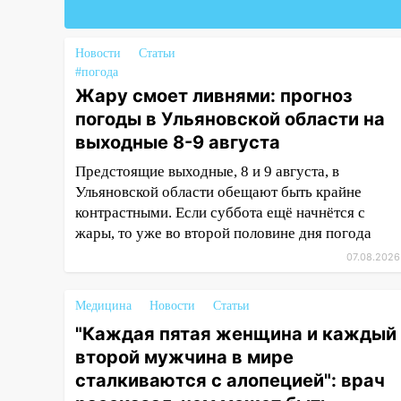
открытым небом
16:12
В Ульяновском
Новости
Статьи
госуниверситете разработают
#погода
отечественный прибор для
Жару смоет ливнями: прогноз
цифровой ПЦР
погоды в Ульяновской области на
15:47
Ульяновцы могут
выходные 8-9 августа
вернуть деньги за абонементы
Предстоящие выходные, 8 и 9 августа, в
закрывшегося фитнес-клуба
Ульяновской области обещают быть крайне
«Рекорд-Fitness»
контрастными. Если суббота ещё начнётся с
15:34
После вмешательства
жары, то уже во второй половине дня погода
прокуратуры в селах
07.08.2026
Ульяновской области привели
в порядок детские площадки
Медицина
Новости
Статьи
15:27
Прокуратура проверяет
"Каждая пятая женщина и каждый
капремонт школы в селе
второй мужчина в мире
Кивать
сталкиваются с алопецией": врач
15:08
В Кузоватово после