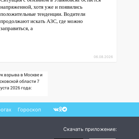
напряженной, хотя уже и появились
положительные тенденции. Водители
продолжают искать АЗС, где можно
заправиться, а
06.08.2026
ук взрыва в Москве и
сковской области 7
уста 2026 года:
ичины, источник,
куда был громкий
опок
рогах
Гороскоп
Скачать приложение: