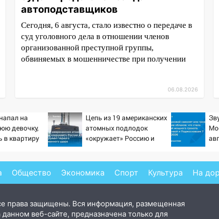
автоподставщиков
Сегодня, 6 августа, стало известно о передаче в
суд уголовного дела в отношении членов
организованной преступной группы,
обвиняемых в мошенничестве при получении
06.08.2026
напал на
Цепь из 19 американских
Зв
юю девочку,
атомных подлодок
Мо
 в квартиру
«окружает» Россию и
авг
Китай: это инструмент
Пр
первого массированного
от
удара
хл
а
Общество
Экономика
Спорт
Культура
На до
се права защищены. Вся информация, размещенная
 данном веб-сайте, предназначена только для