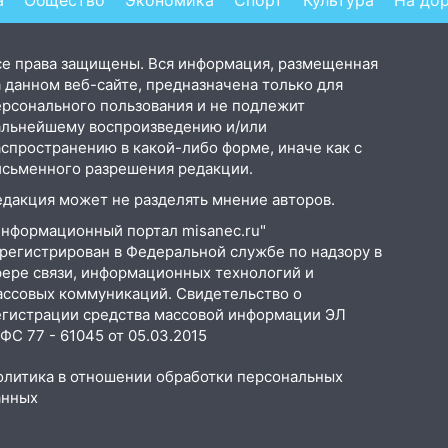
а
Общество
Экономика
Спорт
Культура
На до
се права защищены. Вся информация, размещенная
 данном веб-сайте, предназначена только для
ерсонального пользования и не подлежит
альнейшему воспроизведению и/или
аспространению в какой-либо форме, иначе как с
исьменного разрешения редакции.
едакция может не разделять мнение авторов.
Информационный портал misanec.ru"
арегистрирован в Федеральной службе по надзору в
фере связи, информационных технологий и
ассовых коммуникаций. Свидетельство о
егистрации средства массовой информации ЭЛ
С 77 - 61045 от 05.03.2015
олитика в отношении обработки персональных
анных