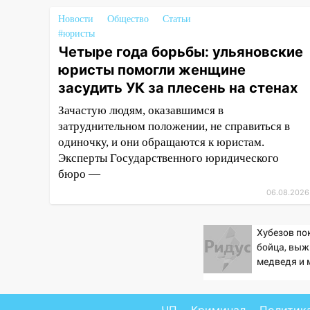
12:28
Миллион на «льготниках»:
Новости
Общество
Статьи
в Ульяновской области
#юристы
перевозчик провернул хитрую
Четыре года борьбы: ульяновские
схему с чужими проездными
юристы помогли женщине
12:10
Ульяновский алиментщик
засудить УК за плесень на стенах
накопил 120 тысяч долга
Зачастую людям, оказавшимся в
11:49
Снят режим «Ракетная
затруднительном положении, не справиться в
опасность» на территории
одиночку, и они обращаются к юристам.
Ульяновской области
Эксперты Государственного юридического
бюро —
11:30
Кабмин РФ разрешил до 1
06.08.2026
июля 2027 года импорт, выпуск
и обращение бензина Евро 2,
Евро 3, Евро 4
Хубезов по
бойца, выж
11:12
Соцсети: на Рябикова
медведя и 
автомобиль врезался в забор
10:27
Где есть бензин в
Ульяновске днем 6 августа: