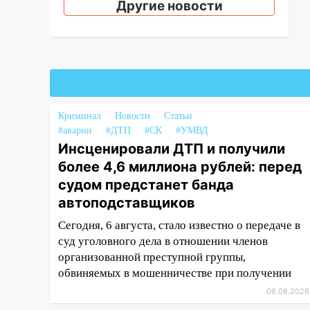
Другие новости
14:26
В Ульяновске ограничат
движение по улице Ефремова
14:23
67% ульяновцев готовы
передумать увольняться, если
им повысят зарплату
14:01
Инсценировали ДТП и
Криминал
Новости
Статьи
получили более 4,6 миллиона
#аварии
#ДТП
#СК
#УМВД
рублей: перед судом
Инсценировали ДТП и получили
предстанет банда
более 4,6 миллиона рублей: перед
автоподставщиков
судом предстанет банда
13:36
В Инзе произошел
автоподставщиков
крупный пожар
Сегодня, 6 августа, стало известно о передаче в
13:00
В суде защитили
суд уголовного дела в отношении членов
репутацию мужчины, которого
организованной преступной группы,
необоснованно обвиняли в
обвиняемых в мошенничестве при получении
жестоком обращении с
06.08.2026
животными