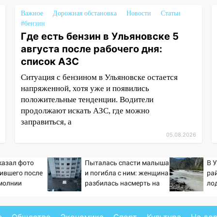
Важное
Дорожная обстановка
Новости
Статьи
#бензин
Где есть бензин в Ульяновске 5
августа после рабочего дня:
список АЗС
Ситуация с бензином в Ульяновске остается
напряженной, хотя уже и появились
положительные тенденции. Водители
продолжают искать АЗС, где можно
заправиться, а
05.08.2026
казал фото
Пыталась спасти малыша
В 
ившего после
и погибла с ним: женщина
ра
молнии
разбилась насмерть на
ло
глазах у детей 06/08/2026
– Новости