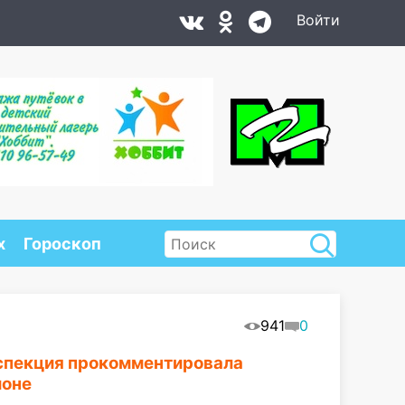
Войти
х
Гороскоп
941
0
нспекция прокомментировала
йоне