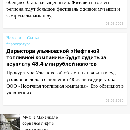
13:15
Трижды «брал в долг» без спроса:
обещают быть насыщенными. Жителей и гостей
житель Вешкаймского района похитил у
региона ждут большой фестиваль с живой музыкой и
знакомого 191 тысячу рублей
экстремальными шоу,
13:14
08.08.2026
Ураган оторвал светофор на
проспекте Филатова в Ульяновске
Новости
Статьи
13:12
Дерево пробило крышу дома на
#прокуратура
Новгородской в Ульяновске и рухнуло
Директора ульяновской «Нефтяной
на электрощит
топливной компании» будут судить за
неуплату 48,4 млн рублей налогов
13:10
В Заволжском районе дерево
упало во дворе
Прокуратура Ульяновской области направила в суд
уголовное дело в отношении 48-летнего директора
13:08
Ураган ударил по Ульяновску:
ООО «Нефтяная топливная компания». Его обвиняют в
сорванные крыши, поваленные деревья,
уклонении от
затопленные улицы и остановившиеся
08.08.2026
трамваи
12:17
Ульяновск накрыл крупный град:
МЧС: в Махачкале
после ливня город снова уходит под
сорвался лифт с
воду
пассажирами,