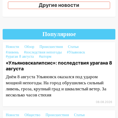
Другие новости
16:38
Прогноз погоды в Ульяновской
области на 9 августа
16:34
Из-за мощной непогоды в
Ульяновске отменили фестиваль «Наше
время»
Популярное
16:17
Мелекесский район первым в
Новости
Обзор
Происшествия
Статьи
Ульяновской области намолотил более
#ливень
#последствия непогоды
#Ульяновск
100 тысяч тонн зерна
#ураган 8 августа
#шторм
«Ульяновскалипсис»: последствия урагана 8
15:17
В колледжи и техникумы
августа
Ульяновской области подали более 10
тысяч заявлений
Днём 8 августа Ульяновск оказался под ударом
мощной непогоды. На город обрушились сильный
15:04
Фоторепортаж с улиц Ульяновска
ливень, гроза, крупный град и шквалистый ветер. За
после шторма: поваленные деревья и
несколько часов стихия
затопленные улицы
08.08.2026
14:28
Ураган вырвал остановку на улице
Деева в Заволжье
Новости
Общество
Происшествия
Статьи