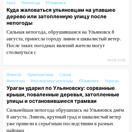
#жкх
#непогода
#Ульяновск
14:26
Жители Ульяновска сами
Куда жаловаться ульяновцам на упавшее
пытаются расчистить ливнёвки, не
дерево или затопленную улицу после
дождавшись коммунальщиков
непогоды
14:16
Шторм продолжает ломать город:
Сильная непогода, обрушившаяся на Ульяновск 8
на улице Любови Шевцовой рухнул
августа, принесла городу ливни и шквалистый ветер.
светофор
После таких погодных явлений жители могут
14:14
столкнуться с
Студента из Ульяновска обманули
мошенники под видом преподавателя
08.08.2026
14:12
Куда жаловаться ульяновцам на
Новости
Происшествия
Статьи
упавшее дерево или затопленную улицу
#непогода
#последствия непогоды
#Ульяновск
#ураган
после непогоды
Ураган ударил по Ульяновску: сорванные
13:59
В Новом городе ураганным
крыши, поваленные деревья, затопленные
ветром сорвало опалубку со
улицы и остановившиеся трамваи
строящегося дома
Сильнейшая непогода обрушилась на Ульяновск днём
8 августа. Ливень, крупный град и шквалистый ветер
13:54
В мэрии Ульяновска рассказали,
уже привели к серьёзным последствиям в разных
как устраняют последствия мощного
районах
шторма