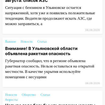
августа: список АЗС
автоподставщиков
Ситуация с бензином в Ульяновске остается
13:36
В Инзе произошел крупный пожар
напряженной, хотя уже и появились положительные
тенденции. Водители продолжают искать АЗС, где
13:00
В суде защитили репутацию
можно заправиться, а
мужчины, которого необоснованно
06.08.2026
обвиняли в жестоком обращении с
животными
Важное
Новости
Статьи
12:28
Миллион на «льготниках»: в
Внимание! В Ульяновской области
Ульяновской области перевозчик
объявлена ракетная опасность
провернул хитрую схему с чужими
проездными
Губернатор сообщил, что в регионе объявлена
ракетная опасность. Нельзя оставаться на открытой
12:10
Ульяновский алиментщик накопил
местности. В качестве укрытия используйте
120 тысяч долга
помещения с несущими
11:49
Снят режим «Ракетная
06.08.2026
опасность» на территории Ульяновской
области
Новости
Общество
Статьи
#юристы
11:30
Кабмин РФ разрешил до 1 июля