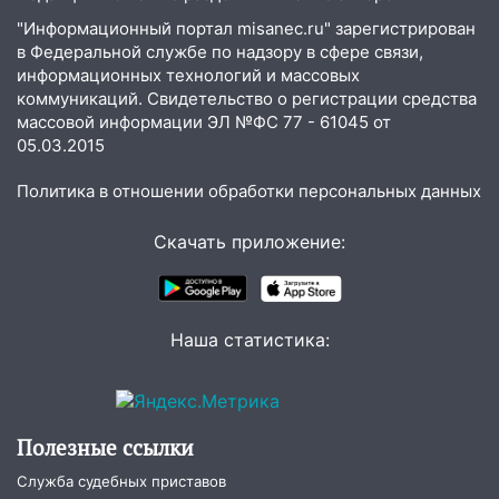
подвез троих незнакомцев на трассе и
"Информационный портал misanec.ru" зарегистрирован
заработал уголовное дело
в Федеральной службе по надзору в сфере связи,
информационных технологий и массовых
18:14
Прогноз погоды на 6 августа в
коммуникаций. Свидетельство о регистрации средства
Ульяновской области
массовой информации ЭЛ №ФС 77 - 61045 от
05.03.2015
18:00
Мотофристайл, рок и силовой
экстрим: в Ульяновске пройдет
Политика в отношении обработки персональных данных
большой фестиваль «Наше время»
17:30
Где есть бензин в Ульяновске 5
Скачать приложение:
августа после рабочего дня: список АЗС
17:05
«Обыск» по видеосвязи: в
Ульяновске задержали 19-летнюю
Наша статистика:
сообщницу мошенников
16:12
Едва не перерезал горло: в
Вешкайме посиделки с судимым
знакомым закончились для женщины
Полезные ссылки
больницей
Служба судебных приставов