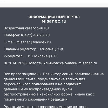
велосипеда
07:18
В Ульяновск идет
ИНФОРМАЦИОННЫЙ ПОРТАЛ
тридцатиградусная жара: какая будет
погода в четверг
Возрастная категория 18+
06:00
Четыре года борьбы: ульяновские
Телефон: (8422) 46-26-70
юристы помогли женщине засудить УК
E-mail: misanec@yandex.ru
за плесень на стенах
Главный редактор - Мисанец З.Ф.
05:00
Кому 6 августа звезды сулят
Учредитель - ИП Мисанец Р.Р.
прибыль, а кому — испытания на
прочность
© 2014-2026 Новости Ульяновска онлайн
misanec.ru
05.08.2026
Все права защищены. Вся информация, размещенная на
22:58
Соцсети: на проспекте Тюленева
данном веб-сайте, предназначена только для
ДТП с мотоциклистом
персонального пользования и не подлежит
дальнейшему воспроизведению и/или
20:22
Мошенники обманули 92-летнюю
распространению в какой-либо форме, иначе как с
жительницу Ульяновской области
письменного разрешения редакции.
19:14
Житель Ульяновской области
Редакция может не разделять мнение авторов.