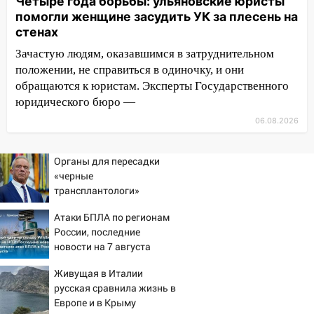
Четыре года борьбы: ульяновские юристы
2027 года импорт, выпуск и обращение
помогли женщине засудить УК за плесень на
бензина Евро 2, Евро 3, Евро 4
стенах
11:12
Соцсети: на Рябикова автомобиль
Зачастую людям, оказавшимся в затруднительном
врезался в забор
положении, не справиться в одиночку, и они
обращаются к юристам. Эксперты Государственного
10:27
Где есть бензин в Ульяновске
юридического бюро —
днем 6 августа: список АЗС
06.08.2026
10:16
Внимание! В Ульяновской области
объявлена ракетная опасность
Органы для пересадки
10:00
В Старомайнском районе утонул
«черные
51-летний мужчина
трансплантологи»
извлекали у еще живых
09:50
В Ульяновске черный коршун
Атаки БПЛА по регионам
пациентов
застрял в тепловозе
России, последние
новости на 7 августа
09:44
Ульяновские спасатели помогли
2026: последствия, атаки
юному велосипедисту на улице
Живущая в Италии
на склады Wildberries,
Чернышевского
русская сравнила жизнь в
состояние пострадавших
Европе и в Крыму
08:21
В Заволжском районе украли два