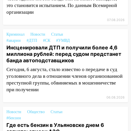
зернобобовых культур
это становится испытанием. По данным Всемирной
15:51
Бросила кирпич в жену брата: в
организации
Ульяновской области завели дело на
07.08.2026
агрессивную женщину
15:47
На улице Радищева сбили
Криминал
Новости
Статьи
курьера: крупная авария в Ульяновске
#аварии
#ДТП
#СК
#УМВД
Инсценировали ДТП и получили более 4,6
15:15
Проводил до квартиры и ограбил:
миллиона рублей: перед судом предстанет
новый кавалер женщины оказался
банда автоподставщиков
рецидивистом
Сегодня, 6 августа, стало известно о передаче в суд
14:26
В Ульяновске ограничат движение
уголовного дела в отношении членов организованной
по улице Ефремова
преступной группы, обвиняемых в мошенничестве
при получении
14:23
67% ульяновцев готовы
06.08.2026
передумать увольняться, если им
повысят зарплату
Новости
Общество
Статьи
14:01
Инсценировали ДТП и получили
#бензин
более 4,6 миллиона рублей: перед
Где есть бензин в Ульяновске днем 6
судом предстанет банда