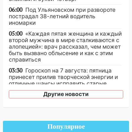
06:00
Под Ульяновском при развороте
пострадал 38-летний водитель
иномарки
05:00
«Каждая пятая женщина и каждый
второй мужчина в мире сталкиваются с
алопецией»: врач рассказал, чем может
быть вызвано облысение и как с этим
справиться
03:30
Гороскоп на 7 августа: пятница
принесет прилив творческой энергии и
отличные шансы исправить старые
ошибки
Другие новости
06.08.2026
23:20
Прогноз погоды на 7 августа в
Ульяновской области
20:04
Ульяновцев приглашают на забег,
Популярное
посвящённый Дню воздушного флота