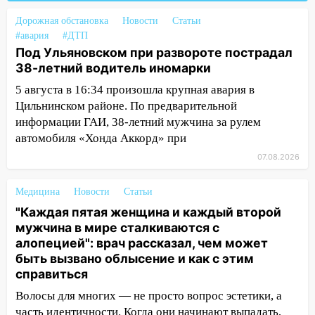
России
Дорожная обстановка
Новости
Статьи
#авария
#ДТП
19:12
В Ульяновской области
Под Ульяновском при развороте пострадал
руководителя частной компании
38-летний водитель иномарки
наказали за сокрытие прошлого своего
сотрудник
5 августа в 16:34 произошла крупная авария в
Цильнинском районе. По предварительной
18:02
В Ульяновск едут звезды
информации ГАИ, 38-летний мужчина за рулем
баскетбола!
автомобиля «Хонда Аккорд» при
17:08
Ульяновский областной суд
07.08.2026
оставил в силе приговор руководству
«УльяновскФармации» за махинации на
Медицина
Новости
Статьи
3,2 млн рублей
"Каждая пятая женщина и каждый второй
16:09
Ветераны легкой атлетики из
мужчина в мире сталкиваются с
Ульяновска успешно выступили на
алопецией": врач рассказал, чем может
Чемпионате России
быть вызвано облысение и как с этим
справиться
16:02
В Ульяновской области убрали
Волосы для многих — не просто вопрос эстетики, а
более 28% площадей зерновых и
часть идентичности. Когда они начинают выпадать,