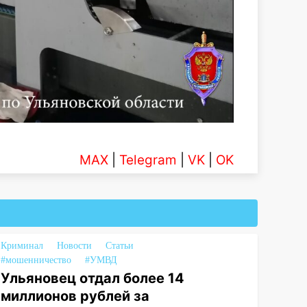
MAX
|
Telegram
|
VK
|
OK
Криминал
Новости
Статьи
#мошенничество
#УМВД
Ульяновец отдал более 14
миллионов рублей за