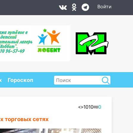
Войти
х
Гороскоп
1010
0
х торговых сетях