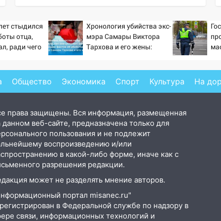
лет стыдился
Хронология убийства экс-
Го
боты отца,
мэра Самары Виктора
пр
ал, ради чего
Тархова и его жены:
ма
лся от карьеры
шесть шокирующих
ав
одной семьи
фактов, новые
подробности
а
Общество
Экономика
Спорт
Культура
На до
се права защищены. Вся информация, размещенная
 данном веб-сайте, предназначена только для
ерсонального пользования и не подлежит
альнейшему воспроизведению и/или
аспространению в какой-либо форме, иначе как с
исьменного разрешения редакции.
едакция может не разделять мнение авторов.
Информационный портал misanec.ru"
арегистрирован в Федеральной службе по надзору в
фере связи, информационных технологий и