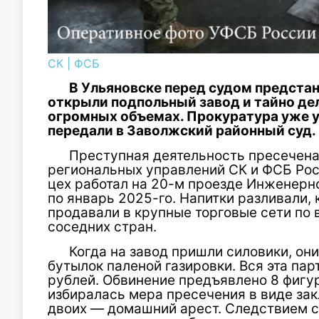
СК
|
ФСБ
В Ульяновске перед судом предста
открыли подпольный завод и тайно де
огромных объемах. Прокуратура уже у
передали в Заволжский районный суд.
Преступная деятельность пресечена
региональных управлений СК и ФСБ Рос
цех работал на 20-м проезде Инженерно
по январь 2025-го. Напитки разливали, 
продавали в крупные торговые сети по 
соседних стран.
Когда на завод пришли силовики, он
бутылок паленой газировки. Вся эта пар
рублей. Обвинение предъявлено 8 фигу
избиралась мера пресечения в виде за
двоих — домашний арест. Следствием с