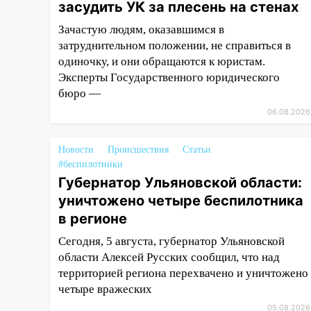
11:00
В Канадее горел жилой
засудить УК за плесень на стенах
дом
Зачастую людям, оказавшимся в
10:18
затруднительном положении, не справиться в
Губернатор Ульяновской
области: уничтожено четыре
одиночку, и они обращаются к юристам.
беспилотника в регионе
Эксперты Государственного юридического
бюро —
10:00
В Ульяновске дотла
06.08.2026
сгорел легковой автомобиль
09:39
В Ульяновске будут
Новости
Происшествия
Статьи
судить десять наркодилеров,
#беспилотники
снабжавших две области
Губернатор Ульяновской области:
09:25
уничтожено четыре беспилотника
Вынесли приговор
дебоширам, избившим
в регионе
мужчину в трамвае
Сегодня, 5 августа, губернатор Ульяновской
08:27
Ульяновская полиция
области Алексей Русских сообщил, что над
получила один из шести
территорией региона перехвачено и уничтожено
уникальных автомобилей в
четыре вражеских
России
05.08.2026