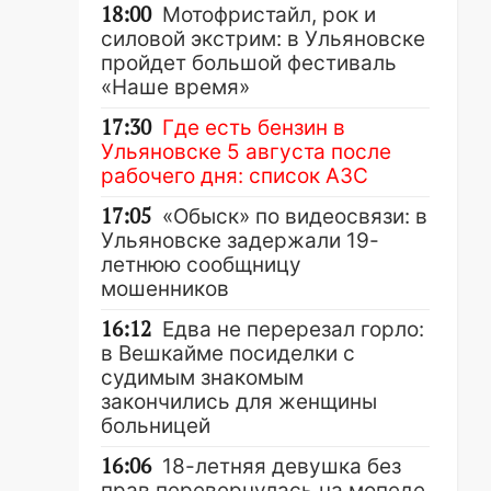
18:00
Мотофристайл, рок и
силовой экстрим: в Ульяновске
пройдет большой фестиваль
«Наше время»
17:30
Где есть бензин в
Ульяновске 5 августа после
рабочего дня: список АЗС
17:05
«Обыск» по видеосвязи: в
Ульяновске задержали 19-
летнюю сообщницу
мошенников
16:12
Едва не перерезал горло:
в Вешкайме посиделки с
судимым знакомым
закончились для женщины
больницей
16:06
18-летняя девушка без
прав перевернулась на мопеде