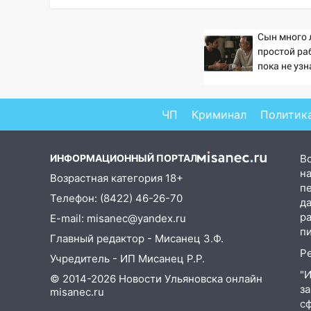
07:02
Жара отступит: какой
будет погода в Ульяновске
Сын много 
днем 5 августа
простой ра
пока не узн
06:10
Двое мигрантов
тот отказа
изнасиловали 13-летнюю
- история 
девочку в центре Ульяновска
ЧП
Криминал
Политик
06:00
Мертвеца выкопали,
посадили в мешок и
ИНФОРМАЦИОННЫЙ ПОРТАЛ
В
попытались утопить в Волге
на
Возрастная категория 18+
05:30
Астрологи назвали
п
Телефон: (8422) 46-26-70
самый опасный день августа:
д
что ждет каждый знак 5
р
E-mail: misanec@yandex.ru
августа
п
Главный редактор - Мисанец З.Ф.
04.08.2026
Р
Учредитель - ИП Мисанец Р.Р.
23:27
Прокуратура проверяет
"
© 2014-2026 Новости Ульяновска онлайн
капремонт школы в посёлке
з
misanec.ru
Налейка
с