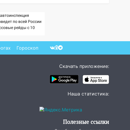
савтоинспекция
оведет по всей России
ссовые рейды с 10
густа
рогах
Гороскоп
Скачать приложение:
Наша статистика:
Полезные ссылки