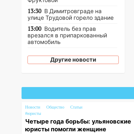
Фруктовой
13:30
В Димитровграде на
улице Трудовой горело здание
13:00
Водитель без прав
врезался в припаркованный
автомобиль
12:37
Переезжал «зебру» на
велосипеде и попал под колеса
Другие новости
12:18
Вспыхнул изнутри: в
Железнодорожном районе
горела дача
11:33
В Засвияжье под колёса
авто попал мужчина
Новости
Общество
Статьи
11:17
В Радищевском районе
#юристы
сгорели хозяйственные
Четыре года борьбы: ульяновские
постройки
юристы помогли женщине