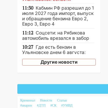
11:30
Кабмин РФ разрешил до 1
июля 2027 года импорт, выпуск
и обращение бензина Евро 2,
Евро 3, Евро 4
11:12
Соцсети: на Рябикова
автомобиль врезался в забор
10:27
Где есть бензин в
Ульяновске днем 6 августа:
список АЗС
Другие новости
10:16
Внимание! В Ульяновской
области объявлена ракетная
опасность
10:00
В Старомайнском районе
утонул 51-летний мужчина
09:50
В Ульяновске черный
Криминал
Новости
Статьи
коршун застрял в тепловозе
#аварии
#ДТП
#СК
#УМВД