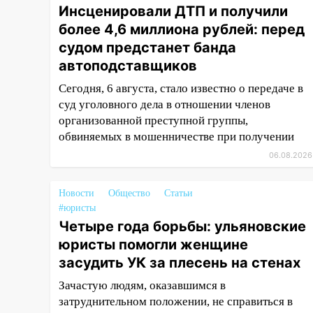
Инсценировали ДТП и получили
09:44
Ульяновские спасатели
более 4,6 миллиона рублей: перед
помогли юному велосипедисту
судом предстанет банда
на улице Чернышевского
автоподставщиков
08:21
В Заволжском районе
Сегодня, 6 августа, стало известно о передаче в
украли два велосипеда
суд уголовного дела в отношении членов
07:18
В Ульяновск идет
организованной преступной группы,
тридцатиградусная жара:
обвиняемых в мошенничестве при получении
какая будет погода в четверг
06.08.2026
06:00
Четыре года борьбы:
ульяновские юристы помогли
Новости
Общество
Статьи
женщине засудить УК за
#юристы
плесень на стенах
Четыре года борьбы: ульяновские
юристы помогли женщине
05:00
Кому 6 августа звезды
сулят прибыль, а кому —
засудить УК за плесень на стенах
испытания на прочность
Зачастую людям, оказавшимся в
05.08.2026
затруднительном положении, не справиться в