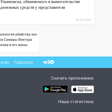
Ульяновска, обвиняемого в вымогательстве
денежных средств у представителя
05.08.2026
онология убийства экс-
ра Самары Виктора
рхова и его жены:
сть шокирующих
ктов, новые
дробности
рогах
Гороскоп
Скачать приложение:
Наша статистика: