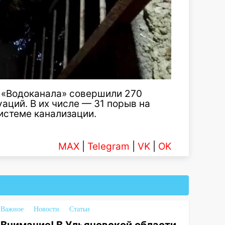
«Водоканала» совершили 270
аций. В их числе — 31 порыв на
истеме канализации.
MAX
|
Telegram
|
VK
|
OK
Важное
Новости
Статьи