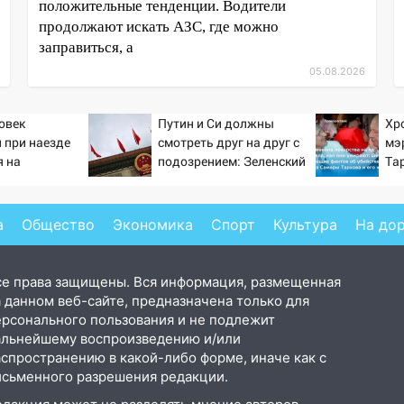
положительные тенденции. Водители
продолжают искать АЗС, где можно
заправиться, а
05.08.2026
овек
Путин и Си должны
Хр
 при наезде
смотреть друг на друг с
мэ
 на
подозрением: Зеленский
Та
в Омске
поставил задачу своим
ше
дипломатам
фа
по
а
Общество
Экономика
Спорт
Культура
На до
се права защищены. Вся информация, размещенная
 данном веб-сайте, предназначена только для
ерсонального пользования и не подлежит
альнейшему воспроизведению и/или
аспространению в какой-либо форме, иначе как с
исьменного разрешения редакции.