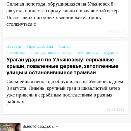
Сильная непогода, обрушившаяся на Ульяновск 8
10:30
От мотофристайла до прогулки с
августа, принесла городу ливни и шквалистый ветер.
хаски: куда сходить в Ульяновской
После таких погодных явлений жители могут
области 8–9 августа
столкнуться с
10:11
08.08.2026
Директора ульяновской
«Нефтяной топливной компании» будут
судить за неуплату 48,4 млн рублей
Новости
Происшествия
Статьи
налогов
#непогода
#последствия непогоды
#Ульяновск
#ураган
Ураган ударил по Ульяновску: сорванные
09:28
Дети на дорогах: пострадали
крыши, поваленные деревья, затопленные
велосипедисты, мотоциклисты и
улицы и остановившиеся трамваи
пешеходы. Обзор крупных аварий в
Сильнейшая непогода обрушилась на Ульяновск днём
Ульяновской области
8 августа. Ливень, крупный град и шквалистый ветер
08:30
Поджог со свечой, 16 сгоревших
уже привели к серьёзным последствиям в разных
домов и выстрел за водку
районах
07:50
08.08.2026
Какая погоды будет днем 8
августа
Вместо свадьбы –
06:45
Императорский мост в