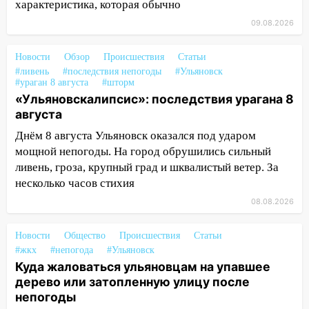
характеристика, которая обычно
13:10
В Заволжском районе дерево
09.08.2026
упало во дворе
13:08
Ураган ударил по Ульяновску:
Новости
Обзор
Происшествия
Статьи
сорванные крыши, поваленные деревья,
#ливень
#последствия непогоды
#Ульяновск
затопленные улицы и остановившиеся
#ураган 8 августа
#шторм
трамваи
«Ульяновскалипсис»: последствия урагана 8
августа
12:17
Ульяновск накрыл крупный град:
Днём 8 августа Ульяновск оказался под ударом
после ливня город снова уходит под
мощной непогоды. На город обрушились сильный
воду
ливень, гроза, крупный град и шквалистый ветер. За
12:12
Прокуратура взяла на контроль
несколько часов стихия
ДТП с шестилетним ребёнком на улице
08.08.2026
Федерации
12:01
Пьяная женщина сбила
Новости
Общество
Происшествия
Статьи
шестилетнего ребёнка на улице
#жкх
#непогода
#Ульяновск
Федерации: возбуждено уголовное дело
Куда жаловаться ульяновцам на упавшее
дерево или затопленную улицу после
11:16
В Ульяновске ищут 37-летнего
непогоды
мужчину, пропавшего ещё 19 июля