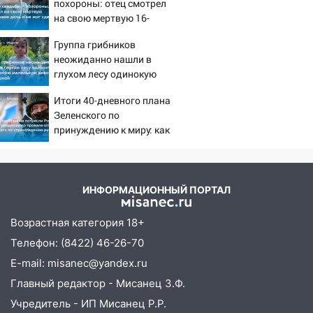
похороны: отец смотрел
Ульяновске останется закрытым до
на свою мертвую 16-
утра 10 августа
летнюю дочь и не мог
Группа грибников
сдержать слезы
05:18
Судьба готовит сюрприз: гороскоп
неожиданно нашли в
на 8 августа — кому повезет с
глухом лесу одинокую
деньгами, а кого ждет неожиданная
испуганную маленькую
встреча
Итоги 40-дневного плана
девочку с игрушкой
Зеленского по
04:47
В Ульяновской области объявили
принуждению к миру: как
ракетную опасность: звучат сирены
ответила Россия, полный
07.08.2026
разбор провала операции
Украины от военкора
20:40
Ульяновские аграрии смогут
Коца
ИНФОРМАЦИОННЫЙ ПОРТАЛ
купить тракторы с отсрочкой платежа
до декабря
Возрастная категория 18+
19:34
В следственном управлении
Телефон: (8422) 46-26-70
состоялось торжественное
E-mail: misanec@yandex.ru
мероприятие, приуроченное к
празднованию Дня сотрудника органов
Главный редактор - Мисанец З.Ф.
следствия Российской Федерации
Учредитель - ИП Мисанец Р.Р.