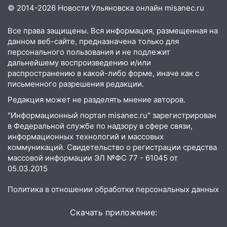
19:30
Ульяновцев приглашают
© 2014-2026 Новости Ульяновска онлайн
misanec.ru
поддержать «Симбирскую чебурашку»
на фестивале «ФормАРТ»
Все права защищены. Вся информация, размещенная на
данном веб-сайте, предназначена только для
18:11
Ульяновская область стала
персонального пользования и не подлежит
пилотным регионом проекта
дальнейшему воспроизведению и/или
«Культурное долголетие»
распространению в какой-либо форме, иначе как с
письменного разрешения редакции.
17:23
Прогноз погоды в Ульяновской
Редакция может не разделять мнение авторов.
области на 8 августа
"Информационный портал misanec.ru" зарегистрирован
17:16
В реанимацию Ульяновской
в Федеральной службе по надзору в сфере связи,
областной больницы поступили шесть
информационных технологий и массовых
новых аппаратов ИВЛ
коммуникаций. Свидетельство о регистрации средства
массовой информации ЭЛ №ФС 77 - 61045 от
16:51
В Чердаклинском районе
05.03.2015
ремонтируют дороги, ставят остановки
и проводят новое освещение
Политика в отношении обработки персональных данных
16:35
В Ульяновске установили ещё
Скачать приложение:
девять бункеров для крупногабаритного
мусора