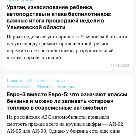
13:35
Непогода продолжает бить по
Ураган, изнасилование ребенка,
транспорту: в Ульяновске трамвай
автоподставы и атака беспилотников:
сошёл с рельсов
важные итоги прошедшей недели в
Ульяновской области
13:22
Упавшие деревья перекрыли
Первая неделя августа принесла Ульяновской области
дороги в Ульяновске: фото
целую череду громких происшествий: регион
13:17
Непогода в Ульяновске не
пережил налет беспилотников, разрушительный
закончится сегодня: сильные ливни
шторм, парализовавший
сохранятся 9 августа
09.08.2026
13:15
Трижды «брал в долг» без спроса:
житель Вешкаймского района похитил у
Новости
Общество
Статьи
знакомого 191 тысячу рублей
#автомобили
#бензин
#топливо
Евро-3 вместо Евро-5: что означают классы
13:14
Ураган оторвал светофор на
бензина и можно ли заливать «старое»
проспекте Филатова в Ульяновске
топливо в современные автомобили
13:12
Дерево пробило крышу дома на
На российских АЗС автомобилисты привыкли
Новгородской в Ульяновске и рухнуло
смотреть прежде всего на крупные цифры — АИ-92,
на электрощит
АИ-95 или АИ-98. Однако у бензина есть еще одна