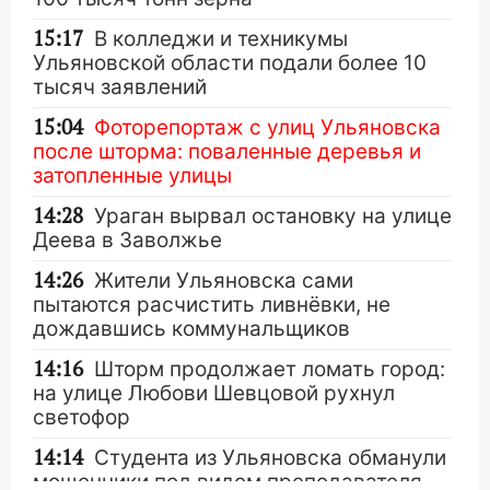
15:17
В колледжи и техникумы
Ульяновской области подали более 10
тысяч заявлений
15:04
Фоторепортаж с улиц Ульяновска
после шторма: поваленные деревья и
затопленные улицы
14:28
Ураган вырвал остановку на улице
Деева в Заволжье
14:26
Жители Ульяновска сами
пытаются расчистить ливнёвки, не
дождавшись коммунальщиков
14:16
Шторм продолжает ломать город:
на улице Любови Шевцовой рухнул
светофор
14:14
Студента из Ульяновска обманули
мошенники под видом преподавателя