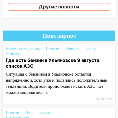
Другие новости
14:12
Куда жаловаться ульяновцам на
упавшее дерево или затопленную улицу
после непогоды
13:59
В Новом городе ураганным
ветром сорвало опалубку со
Популярное
строящегося дома
Дорожная обстановка
Новости
Общество
Статьи
13:54
В мэрии Ульяновска рассказали,
#бензин
как устраняют последствия мощного
Где есть бензин в Ульяновске 9 августа:
шторма
список АЗС
13:49
Стихия продолжает крушить
Ситуация с бензином в Ульяновске остается
Ульяновск: дерево рухнуло на дом на
напряженной, хотя уже и появились положительные
Орджоникидзе
тенденции. Водители продолжают искать АЗС, где
можно заправиться, а
13:47
На Нижней Террасе мощным
ветром вырвало дерево с корнем
09.08.2026
13:46
Сильный ветер сорвал крышу с
Новости
Обзор
Статьи
СТО на проспекте Созидателей
#итоги недели