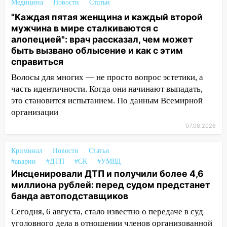
Медицина
Новости
Статьи
«УльяновскФармации» за махинации на
"Каждая пятая женщина и каждый второй
3,2 млн рублей
мужчина в мире сталкиваются с
16:09
Ветераны легкой атлетики из
алопецией": врач рассказал, чем может
Ульяновска успешно выступили на
быть вызвано облысение и как с этим
Чемпионате России
справиться
16:02
В Ульяновской области убрали
Волосы для многих — не просто вопрос эстетики, а
более 28% площадей зерновых и
часть идентичности. Когда они начинают выпадать,
зернобобовых культур
это становится испытанием. По данным Всемирной
организации
15:51
Бросила кирпич в жену брата: в
07.08.2026
Ульяновской области завели дело на
агрессивную женщину
Криминал
Новости
Статьи
15:47
На улице Радищева сбили
#аварии
#ДТП
#СК
#УМВД
курьера: крупная авария в Ульяновске
Инсценировали ДТП и получили более 4,6
миллиона рублей: перед судом предстанет
15:15
Проводил до квартиры и ограбил:
банда автоподставщиков
новый кавалер женщины оказался
рецидивистом
Сегодня, 6 августа, стало известно о передаче в суд
уголовного дела в отношении членов организованной