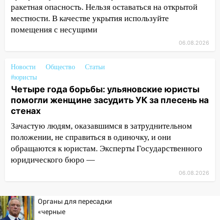
проездными
ракетная опасность. Нельзя оставаться на открытой
местности. В качестве укрытия используйте
12:10
Ульяновский алиментщик накопил
помещения с несущими
120 тысяч долга
06.08.2026
11:49
Снят режим «Ракетная
опасность» на территории Ульяновской
Новости
Общество
Статьи
области
#юристы
Четыре года борьбы: ульяновские юристы
11:30
Кабмин РФ разрешил до 1 июля
помогли женщине засудить УК за плесень на
2027 года импорт, выпуск и обращение
стенах
бензина Евро 2, Евро 3, Евро 4
Зачастую людям, оказавшимся в затруднительном
11:12
Соцсети: на Рябикова автомобиль
положении, не справиться в одиночку, и они
врезался в забор
обращаются к юристам. Эксперты Государственного
10:27
Где есть бензин в Ульяновске
юридического бюро —
днем 6 августа: список АЗС
06.08.2026
10:16
Внимание! В Ульяновской области
объявлена ракетная опасность
Органы для пересадки
«черные
10:00
В Старомайнском районе утонул