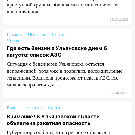
14:26
В Ульяновске ограничат движение
преступной группы, обвиняемых в мошенничестве
по улице Ефремова
при получении
14:23
67% ульяновцев готовы
06.08.2026
передумать увольняться, если им
повысят зарплату
Новости
Общество
Статьи
#бензин
14:01
Инсценировали ДТП и получили
Где есть бензин в Ульяновске днем 6
более 4,6 миллиона рублей: перед
августа: список АЗС
судом предстанет банда
автоподставщиков
Ситуация с бензином в Ульяновске остается
напряженной, хотя уже и появились положительные
13:36
В Инзе произошел крупный пожар
тенденции. Водители продолжают искать АЗС, где
можно заправиться, а
13:00
В суде защитили репутацию
мужчины, которого необоснованно
06.08.2026
обвиняли в жестоком обращении с
животными
Важное
Новости
Статьи
Внимание! В Ульяновской области
12:28
Миллион на «льготниках»: в
объявлена ракетная опасность
Ульяновской области перевозчик
провернул хитрую схему с чужими
Губернатор сообщил, что в регионе объявлена