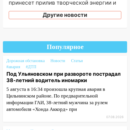
принесет прилив творческой энергии и
отличные шансы исправить старые
Другие новости
ошибки
06.08.2026
23:20
Прогноз погоды на 7 августа в
Ульяновской области
Популярное
20:04
Ульяновцев приглашают на забег,
посвящённый Дню воздушного флота
Дорожная обстановка
Новости
Статьи
России
#авария
#ДТП
19:12
В Ульяновской области
Под Ульяновском при развороте пострадал
руководителя частной компании
38-летний водитель иномарки
наказали за сокрытие прошлого своего
5 августа в 16:34 произошла крупная авария в
сотрудник
Цильнинском районе. По предварительной
информации ГАИ, 38-летний мужчина за рулем
18:02
В Ульяновск едут звезды
автомобиля «Хонда Аккорд» при
баскетбола!
07.08.2026
17:08
Ульяновский областной суд
оставил в силе приговор руководству