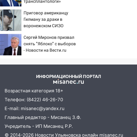
трансплантологи»
51-летний мужчина
извлекали у еще живых
Приговор американцу
пациентов
09:50
В Ульяновске черный коршун
Гилману за драки в
застрял в тепловозе
воронежском СИЗО
потребовали ужесточить -
09:44
Ульяновские спасатели помогли
Сергей Миронов призвал
Новости на Вести.ru
юному велосипедисту на улице
снять "Яблоко" с выборов
Чернышевского
- Новости на Вести.ru
08:21
В Заволжском районе украли два
велосипеда
07:18
В Ульяновск идет
ИНФОРМАЦИОННЫЙ ПОРТАЛ
тридцатиградусная жара: какая будет
погода в четверг
Возрастная категория 18+
Телефон: (8422) 46-26-70
06:00
Четыре года борьбы: ульяновские
юристы помогли женщине засудить УК
E-mail: misanec@yandex.ru
за плесень на стенах
Главный редактор - Мисанец З.Ф.
05:00
Учредитель - ИП Мисанец Р.Р.
Кому 6 августа звезды сулят
прибыль, а кому — испытания на
© 2014-2026 Новости Ульяновска онлайн
misanec.ru