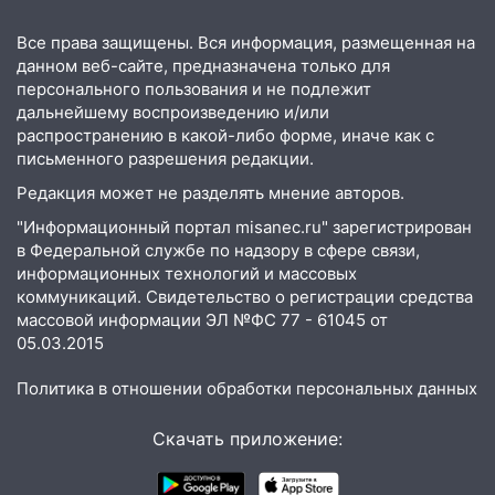
прочность
Все права защищены. Вся информация, размещенная на
05.08.2026
данном веб-сайте, предназначена только для
22:58
Соцсети: на проспекте Тюленева
персонального пользования и не подлежит
ДТП с мотоциклистом
дальнейшему воспроизведению и/или
распространению в какой-либо форме, иначе как с
20:22
Мошенники обманули 92-летнюю
письменного разрешения редакции.
жительницу Ульяновской области
Редакция может не разделять мнение авторов.
19:14
Житель Ульяновской области
"Информационный портал misanec.ru" зарегистрирован
подвез троих незнакомцев на трассе и
в Федеральной службе по надзору в сфере связи,
заработал уголовное дело
информационных технологий и массовых
18:14
коммуникаций. Свидетельство о регистрации средства
Прогноз погоды на 6 августа в
массовой информации ЭЛ №ФС 77 - 61045 от
Ульяновской области
05.03.2015
18:00
Мотофристайл, рок и силовой
экстрим: в Ульяновске пройдет
Политика в отношении обработки персональных данных
большой фестиваль «Наше время»
Скачать приложение:
17:30
Где есть бензин в Ульяновске 5
августа после рабочего дня: список АЗС