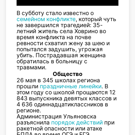
В субботу стало известно о
семейном конфликте
, который чуть
не завершился трагедией: 35-
летний житель села Ховрино во
время конфликта на почве
ревности схватил жену за шею и
попытался задушить, угрожая
убить. Пострадавшая женщина
обратилась в больницу с
травмами.
Общество
26 мая в 345 школах региона
прошли
праздничные линейки
. В
этом году со школой прощаются 12
843 выпускника девятых классов и
4 636 одиннадцатиклассников в
регионе.
Администрация Ульяновска
разъяснила
порядок действий
при
ракетной опасности или атаке
БПЛА во время ОГЭ и ЕГЭ.