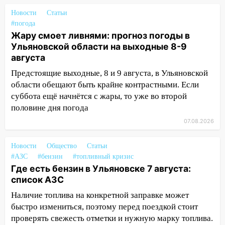
15:32
На «кольце» кроссовер сбил 18-
летнего мопедиста
Новости
Статьи
#погода
15:00
В Ульяновске после тройного ДТП
Жару смоет ливнями: прогноз погоды в
госпитализировали 25-летнего байкера
Ульяновской области на выходные 8-9
августа
14:32
На Ульяновскую область
надвигается жара
Предстоящие выходные, 8 и 9 августа, в Ульяновской
области обещают быть крайне контрастными. Если
14:08
Пешеход переходил по «зебре»:
суббота ещё начнётся с жары, то уже во второй
подробности серьезной аварии на
половине дня погода
Фруктовой
07.08.2026
13:30
В Димитровграде на улице
Трудовой горело здание
Новости
Общество
Статьи
#АЗС
#бензин
#топливный кризис
13:00
Водитель без прав врезался в
Где есть бензин в Ульяновске 7 августа:
припаркованный автомобиль
список АЗС
12:37
Переезжал «зебру» на
Наличие топлива на конкретной заправке может
велосипеде и попал под колеса
быстро измениться, поэтому перед поездкой стоит
проверять свежесть отметки и нужную марку топлива.
12:18
Вспыхнул изнутри: в