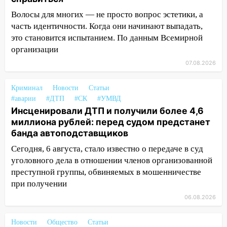
08:27
Ульяновская полиция получила
Волосы для многих — не просто вопрос эстетики, а
один из шести уникальных автомобилей
часть идентичности. Когда они начинают выпадать,
в России
это становится испытанием. По данным Всемирной
07:02
Жара отступит: какой будет
организации
погода в Ульяновске днем 5 августа
07.08.2026
06:10
Двое мигрантов изнасиловали 13-
Криминал
летнюю девочку в центре Ульяновска
Новости
Статьи
#аварии
#ДТП
#СК
#УМВД
06:00
Мертвеца выкопали, посадили в
Инсценировали ДТП и получили более 4,6
мешок и попытались утопить в Волге
миллиона рублей: перед судом предстанет
банда автоподставщиков
05:30
Астрологи назвали самый
Сегодня, 6 августа, стало известно о передаче в суд
опасный день августа: что ждет каждый
знак 5 августа
уголовного дела в отношении членов организованной
преступной группы, обвиняемых в мошенничестве
04.08.2026
при получении
23:27
Прокуратура проверяет
06.08.2026
капремонт школы в посёлке Налейка
22:33
Прокуратура проверяет
Новости
Общество
Статьи