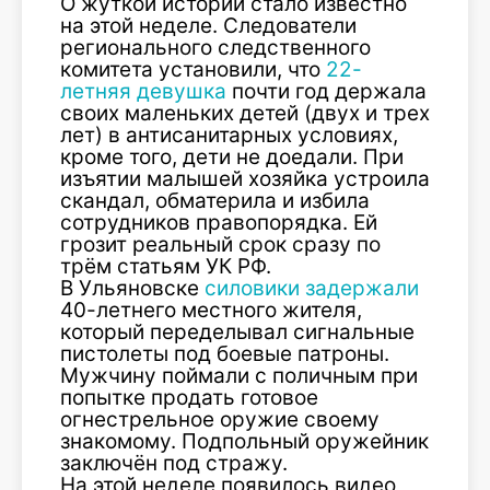
О жуткой истории стало известно
на этой неделе. Следователи
регионального следственного
комитета установили, что
22-
летняя девушка
почти год держала
своих маленьких детей (двух и трех
лет) в антисанитарных условиях,
кроме того, дети не доедали. При
изъятии малышей хозяйка устроила
скандал, обматерила и избила
сотрудников правопорядка. Ей
грозит реальный срок сразу по
трём статьям УК РФ.
В Ульяновске
силовики задержали
40-летнего местного жителя,
который переделывал сигнальные
пистолеты под боевые патроны.
Мужчину поймали с поличным при
попытке продать готовое
огнестрельное оружие своему
знакомому. Подпольный оружейник
заключён под стражу.
На этой неделе появилось видео