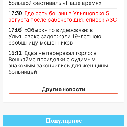
большой фестиваль «Наше время»
17:30
Где есть бензин в Ульяновске 5
августа после рабочего дня: список АЗС
17:05
«Обыск» по видеосвязи: в
Ульяновске задержали 19-летнюю
сообщницу мошенников
16:12
Едва не перерезал горло: в
Вешкайме посиделки с судимым
знакомым закончились для женщины
больницей
16:06
18-летняя девушка без прав
перевернулась на мопеде и попала в
Другие новости
больницу
15:59
Ульяновец отдал более 14
миллионов рублей за криминальное
покровительство
Популярное