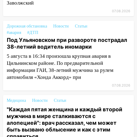
Заволжский
Железнодорожном районе горела дача
07.08.2026
11:33
В Засвияжье под колёса авто
попал мужчина
Дорожная обстановка
Новости
Статьи
11:17
В Радищевском районе сгорели
#авария
#ДТП
Под Ульяновском при развороте пострадал
хозяйственные постройки
38-летний водитель иномарки
11:00
В Канадее горел жилой дом
5 августа в 16:34 произошла крупная авария в
10:18
Губернатор Ульяновской области:
Цильнинском районе. По предварительной
уничтожено четыре беспилотника в
информации ГАИ, 38-летний мужчина за рулем
регионе
автомобиля «Хонда Аккорд» при
07.08.2026
10:00
В Ульяновске дотла сгорел
легковой автомобиль
Медицина
Новости
Статьи
09:39
В Ульяновске будут судить десять
"Каждая пятая женщина и каждый второй
наркодилеров, снабжавших две области
мужчина в мире сталкиваются с
алопецией": врач рассказал, чем может
09:25
Вынесли приговор дебоширам,
быть вызвано облысение и как с этим
избившим мужчину в трамвае
справиться