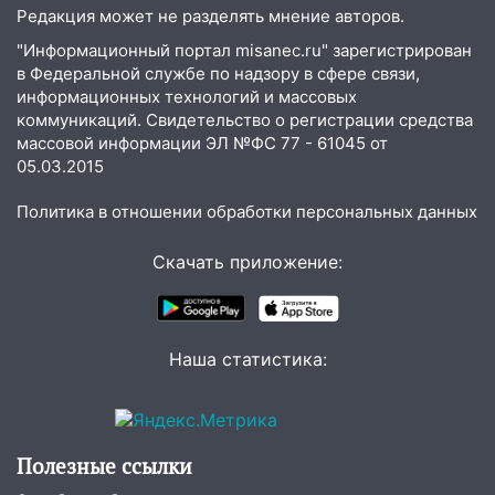
Редакция может не разделять мнение авторов.
19:34
В следственном управлении
состоялось торжественное
"Информационный портал misanec.ru" зарегистрирован
мероприятие, приуроченное к
в Федеральной службе по надзору в сфере связи,
празднованию Дня сотрудника органов
информационных технологий и массовых
коммуникаций. Свидетельство о регистрации средства
следствия Российской Федерации
массовой информации ЭЛ №ФС 77 - 61045 от
19:30
Ульяновцев приглашают
05.03.2015
поддержать «Симбирскую чебурашку»
на фестивале «ФормАРТ»
Политика в отношении обработки персональных данных
18:11
Ульяновская область стала
Скачать приложение:
пилотным регионом проекта
«Культурное долголетие»
17:23
Прогноз погоды в Ульяновской
Наша статистика:
области на 8 августа
17:16
В реанимацию Ульяновской
областной больницы поступили шесть
новых аппаратов ИВЛ
Полезные ссылки