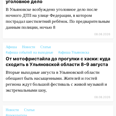
уголовное дело
13:14
Ураган оторвал светофор на
проспекте Филатова в Ульяновске
В Ульяновске возбуждено уголовное дело после
ночного ДТП на улице Федерации, в котором
13:12
Дерево пробило крышу дома на
пострадал шестилетний ребёнок. По предварительным
Новгородской в Ульяновске и рухнуло
данным полиции, ночью 8
на электрощит
08.08.2026
13:10
В Заволжском районе дерево
упало во дворе
Афиша
Новости
Статьи
#афиша событий на выходные
#афиша Ульяновска
13:08
Ураган ударил по Ульяновску:
От мотофристайла до прогулки с хаски: куда
сорванные крыши, поваленные деревья,
сходить в Ульяновской области 8–9 августа
затопленные улицы и остановившиеся
трамваи
Вторые выходные августа в Ульяновской области
обещают быть насыщенными. Жителей и гостей
12:17
Ульяновск накрыл крупный град:
региона ждут большой фестиваль с живой музыкой и
после ливня город снова уходит под
экстремальными шоу,
воду
08.08.2026
12:12
Прокуратура взяла на контроль
ДТП с шестилетним ребёнком на улице
Новости
Статьи
Федерации
#прокуратура