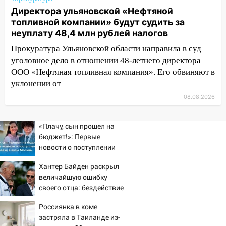
Директора ульяновской «Нефтяной
12:01
Пьяная женщина сбила
топливной компании» будут судить за
шестилетнего ребёнка на улице
неуплату 48,4 млн рублей налогов
Федерации: возбуждено уголовное дело
Прокуратура Ульяновской области направила в суд
11:16
В Ульяновске ищут 37-летнего
уголовное дело в отношении 48-летнего директора
мужчину, пропавшего ещё 19 июля
ООО «Нефтяная топливная компания». Его обвиняют в
10:30
От мотофристайла до прогулки с
уклонении от
хаски: куда сходить в Ульяновской
08.08.2026
области 8–9 августа
10:11
Директора ульяновской
«Плачу, сын прошел на
«Нефтяной топливной компании» будут
бюджет!»: Первые
судить за неуплату 48,4 млн рублей
новости о поступлении
налогов
детей звезд в вузы
Хантер Байден раскрыл
Москвы
09:28
Дети на дорогах: пострадали
величайшую ошибку
велосипедисты, мотоциклисты и
своего отца: бездействие
пешеходы. Обзор крупных аварий в
против Трампа
Россиянка в коме
Ульяновской области
застряла в Таиланде из-