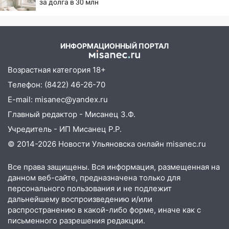
08:30
Поджог со свечой, 16 сгоревших
за долга в 30 млн
домов и выстрел за водку
07:50
Какая погоды будет днем 8
августа
ИНФОРМАЦИОННЫЙ ПОРТАЛ
06:45
Императорский мост в
Возрастная категория 18+
Ульяновске останется закрытым до
утра 10 августа
Телефон: (8422) 46-26-70
E-mail: misanec@yandex.ru
05:18
Судьба готовит сюрприз: гороскоп
Главный редактор - Мисанец З.Ф.
на 8 августа — кому повезет с
деньгами, а кого ждет неожиданная
Учредитель - ИП Мисанец Р.Р.
встреча
© 2014-2026 Новости Ульяновска онлайн
misanec.ru
04:47
В Ульяновской области объявили
Все права защищены. Вся информация, размещенная на
ракетную опасность: звучат сирены
данном веб-сайте, предназначена только для
07.08.2026
персонального пользования и не подлежит
20:40
Ульяновские аграрии смогут
дальнейшему воспроизведению и/или
купить тракторы с отсрочкой платежа
распространению в какой-либо форме, иначе как с
письменного разрешения редакции.
до декабря