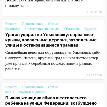
Орджоникидзе
После таких погодных явлений жители могут
столкнуться с
13:47
На Нижней Террасе мощным
08.08.2026
ветром вырвало дерево с корнем
13:46
Сильный ветер сорвал крышу с
Новости
Происшествия
Статьи
СТО на проспекте Созидателей
#непогода
#последствия непогоды
#Ульяновск
#ураган
Ураган ударил по Ульяновску: сорванные
13:35
Непогода продолжает бить по
крыши, поваленные деревья, затопленные
транспорту: в Ульяновске трамвай
улицы и остановившиеся трамваи
сошёл с рельсов
Сильнейшая непогода обрушилась на Ульяновск днём
13:22
Упавшие деревья перекрыли
8 августа. Ливень, крупный град и шквалистый ветер
дороги в Ульяновске: фото
уже привели к серьёзным последствиям в разных
районах
13:17
Непогода в Ульяновске не
закончится сегодня: сильные ливни
08.08.2026
сохранятся 9 августа
Новости
Происшествия
Статьи
13:15
Трижды «брал в долг» без спроса:
#ДТП
#пьяный водитель
житель Вешкаймского района похитил у
Пьяная женщина сбила шестилетнего
знакомого 191 тысячу рублей
ребёнка на улице Федерации: возбуждено