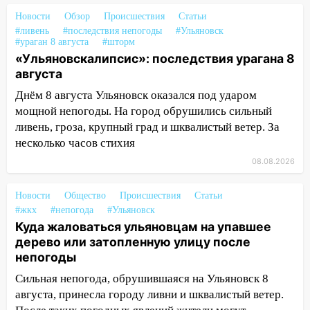
14:16
Шторм продолжает ломать город:
Новости
Обзор
Происшествия
Статьи
на улице Любови Шевцовой рухнул
#ливень
#последствия непогоды
#Ульяновск
#ураган 8 августа
#шторм
светофор
«Ульяновскалипсис»: последствия урагана 8
14:14
Студента из Ульяновска обманули
августа
мошенники под видом преподавателя
Днём 8 августа Ульяновск оказался под ударом
14:12
Куда жаловаться ульяновцам на
мощной непогоды. На город обрушились сильный
упавшее дерево или затопленную улицу
ливень, гроза, крупный град и шквалистый ветер. За
после непогоды
несколько часов стихия
08.08.2026
13:59
В Новом городе ураганным
ветром сорвало опалубку со
Новости
строящегося дома
Общество
Происшествия
Статьи
#жкх
#непогода
#Ульяновск
13:54
В мэрии Ульяновска рассказали,
Куда жаловаться ульяновцам на упавшее
как устраняют последствия мощного
дерево или затопленную улицу после
шторма
непогоды
13:49
Сильная непогода, обрушившаяся на Ульяновск 8
Стихия продолжает крушить
Ульяновск: дерево рухнуло на дом на
августа, принесла городу ливни и шквалистый ветер.