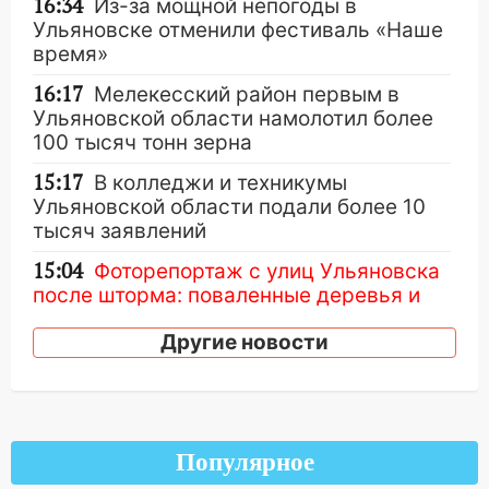
16:34
Из-за мощной непогоды в
Ульяновске отменили фестиваль «Наше
время»
16:17
Мелекесский район первым в
Ульяновской области намолотил более
100 тысяч тонн зерна
15:17
В колледжи и техникумы
Ульяновской области подали более 10
тысяч заявлений
15:04
Фоторепортаж с улиц Ульяновска
после шторма: поваленные деревья и
затопленные улицы
Другие новости
14:28
Ураган вырвал остановку на улице
Деева в Заволжье
14:26
Жители Ульяновска сами
пытаются расчистить ливнёвки, не
Популярное
дождавшись коммунальщиков