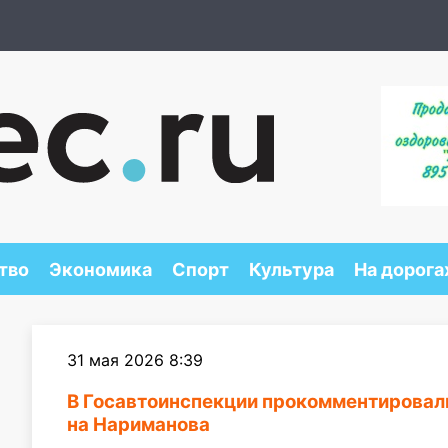
тво
Экономика
Спорт
Культура
На дорога
31 мая 2026 8:39
В Госавтоинспекции прокомментирова
на Нариманова