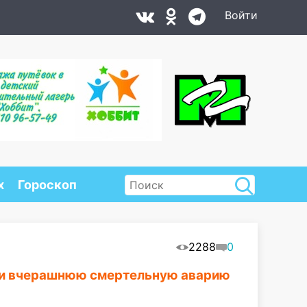
Войти
х
Гороскоп
2288
0
ли вчерашнюю смертельную аварию