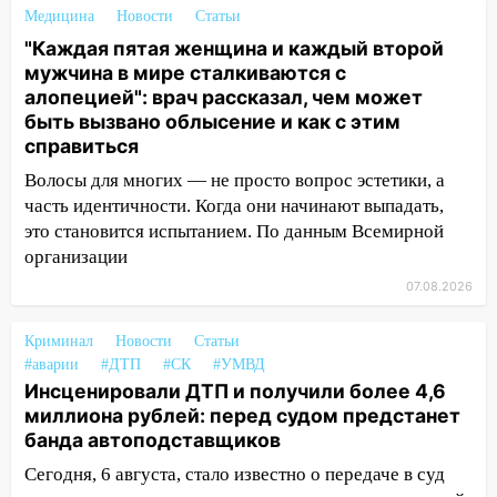
Медицина
Новости
Статьи
пассажира»
"Каждая пятая женщина и каждый второй
13:20
В Ульяновске за один день
мужчина в мире сталкиваются с
обокрали женщину на пляже и
алопецией": врач рассказал, чем может
подростка в сквере
быть вызвано облысение и как с этим
справиться
13:01
В Димитровграде мужчина
выбросил из машины страйкбольную
Волосы для многих — не просто вопрос эстетики, а
гранату: его задержали
часть идентичности. Когда они начинают выпадать,
это становится испытанием. По данным Всемирной
12:34
На Ульяновскую область
организации
надвигается сильнейшая непогода: град
07.08.2026
и шквал до 27 м/с
12:31
Ульяновец хотел купить иномарку
Криминал
Новости
Статьи
из Европы и потерял 760 тысяч рублей
#аварии
#ДТП
#СК
#УМВД
Инсценировали ДТП и получили более 4,6
12:20
В Чердаклинском районе
миллиона рублей: перед судом предстанет
столкнулись «Лада» и Chevrolet:
банда автоподставщиков
пострадал 14-летний подросток
Сегодня, 6 августа, стало известно о передаче в суд
12:00
Где есть бензин в Ульяновске 7