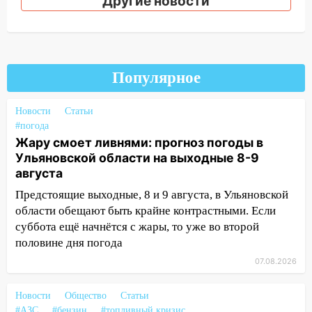
Другие новости
ремонтируют дороги, ставят остановки
и проводят новое освещение
16:35
В Ульяновске установили ещё
девять бункеров для крупногабаритного
мусора
Популярное
16:26
В Ульяновске бесплатно покажут
Новости
Статьи
матч «Волги» под открытым небом
#погода
16:12
В Ульяновском госуниверситете
Жару смоет ливнями: прогноз погоды в
разработают отечественный прибор для
Ульяновской области на выходные 8-9
цифровой ПЦР
августа
Предстоящие выходные, 8 и 9 августа, в Ульяновской
15:47
Ульяновцы могут вернуть деньги
области обещают быть крайне контрастными. Если
за абонементы закрывшегося фитнес-
суббота ещё начнётся с жары, то уже во второй
клуба «Рекорд-Fitness»
половине дня погода
15:34
После вмешательства
07.08.2026
прокуратуры в селах Ульяновской
области привели в порядок детские
Новости
Общество
Статьи
площадки
#АЗС
#бензин
#топливный кризис