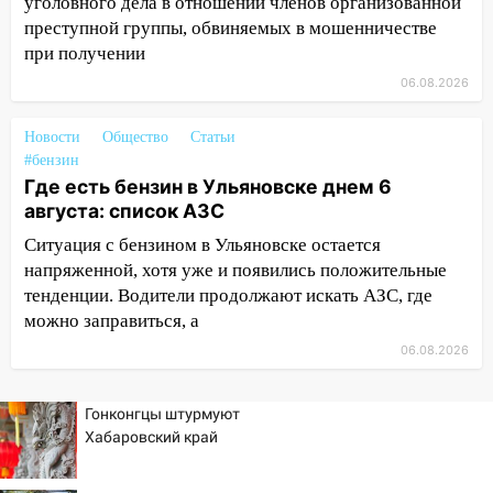
уголовного дела в отношении членов организованной
августа: список АЗС
преступной группы, обвиняемых в мошенничестве
при получении
11:50
Заснул рядом с ребёнком и
случайно задушил его: суд вынес
06.08.2026
приговор
Новости
Общество
Статьи
11:38
В Ленинском районе пожар
#бензин
полностью уничтожил дачный дом и
Где есть бензин в Ульяновске днем 6
сарай
августа: список АЗС
11:38
В Госдуме предложили отменить
Ситуация с бензином в Ульяновске остается
ЕГЭ с 2027 года
напряженной, хотя уже и появились положительные
тенденции. Водители продолжают искать АЗС, где
11:25
В Ульяновске ИИ будет выявлять
можно заправиться, а
нарушителей на контейнерных
площадках
06.08.2026
11:20
Ульяновская шахматистка
Валерия Клейменова выиграла два
Гонконгцы штурмуют
золота в составе сборной мира
Хабаровский край
11:16
В Ульяновске открыли памятную