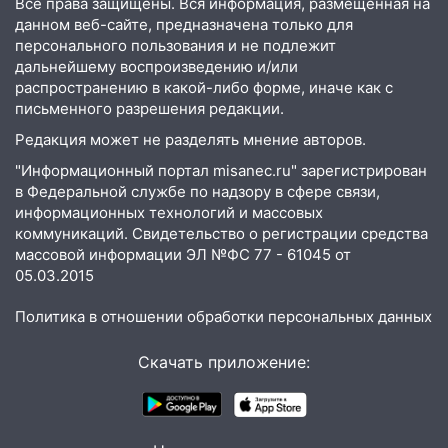
млн рублей
Все права защищены. Вся информация, размещенная на
данном веб-сайте, предназначена только для
08:22
Подросток на питбайке сбил
персонального пользования и не подлежит
велосипедистку: пострадали двое
дальнейшему воспроизведению и/или
распространению в какой-либо форме, иначе как с
07:20
Жара возвращается: ожидается
письменного разрешения редакции.
знойный и сухой четверг
Редакция может не разделять мнение авторов.
06:00
Под Ульяновском при развороте
"Информационный портал misanec.ru" зарегистрирован
пострадал 38-летний водитель
в Федеральной службе по надзору в сфере связи,
иномарки
информационных технологий и массовых
коммуникаций. Свидетельство о регистрации средства
05:00
«Каждая пятая женщина и каждый
массовой информации ЭЛ №ФС 77 - 61045 от
второй мужчина в мире сталкиваются с
05.03.2015
алопецией»: врач рассказал, чем может
быть вызвано облысение и как с этим
Политика в отношении обработки персональных данных
справиться
03:30
Гороскоп на 7 августа: пятница
Скачать приложение:
принесет прилив творческой энергии и
отличные шансы исправить старые
ошибки