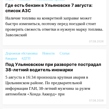
15:27
Прокуратура проверяет
Где есть бензин в Ульяновске 7 августа:
капремонт школы в селе Кивать
список АЗС
Наличие топлива на конкретной заправке может
15:08
В Кузоватово после прокурорской
быстро измениться, поэтому перед поездкой стоит
проверки обновили разметку на
проверять свежесть отметки и нужную марку топлива.
пешеходных переходах
Заволжский
14:40
На проспекте Гая в Ульяновске
07.08.2026
запретили остановку автомобилей на
50-метровом участке
Дорожная обстановка
Новости
Статьи
14:22
В Новом городе 8 августа пройдет
#авария
#ДТП
большой фестиваль «Наше время» с
Под Ульяновском при развороте пострадал
мотофристайлом и концертом
38-летний водитель иномарки
«Мураками»
5 августа в 16:34 произошла крупная авария в
Цильнинском районе. По предварительной
14:04
Жару смоет ливнями: прогноз
информации ГАИ, 38-летний мужчина за рулем
погоды в Ульяновской области на
выходные 8-9 августа
автомобиля «Хонда Аккорд» при
07.08.2026
13:30
В Ульяновске транспортные
полицейские проведут акцию «Час