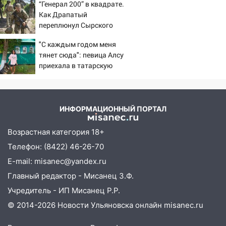
доску декабристу Кондратию Рылееву
“Генерал 200” в квадрате.
Как Драпатый
10:40
В Ульяновске спасатели ночью
переплюнул Сырского
нашли потерявшегося в заброшенных
садах 79-летнего мужчину
"С каждым годом меня
тянет сюда": певица Алсу
10:26
На нескольких улицах Ульяновска
приехала в татарскую
временно отключили холодную воду
деревню, где прошло ее
детство 07/08/2026 –
10:14
В Ульяновске двоих участников
Новости
коррупционной схемы при ЦГКБ
ИНФОРМАЦИОННЫЙ ПОРТАЛ
отправили в колонию на 7 и 8 лет
Возрастная категория 18+
09:52
Ночью беспилотники сбили над
соседними Татарстаном и Саратовской
Телефон: (8422) 46-26-70
областью
E-mail: misanec@yandex.ru
09:41
Диана Шурыгина уверовала в
Главный редактор - Мисанец З.Ф.
Бога в СИЗО
Учредитель - ИП Мисанец Р.Р.
09:35
В Ульяновске директора фирмы
© 2014-2026 Новости Ульяновска онлайн
misanec.ru
будут судить за неуплату налогов на 48