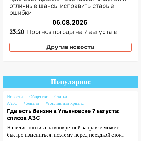
отличные шансы исправить старые
ошибки
06.08.2026
23:20
Прогноз погоды на 7 августа в
Ульяновской области
Другие новости
20:04
Ульяновцев приглашают на забег,
посвящённый Дню воздушного флота
России
19:12
В Ульяновской области
Популярное
руководителя частной компании
наказали за сокрытие прошлого своего
сотрудник
Новости
Общество
Статьи
#АЗС
#бензин
#топливный кризис
18:02
В Ульяновск едут звезды
Где есть бензин в Ульяновске 7 августа:
баскетбола!
список АЗС
17:08
Ульяновский областной суд
Наличие топлива на конкретной заправке может
оставил в силе приговор руководству
быстро измениться, поэтому перед поездкой стоит
«УльяновскФармации» за махинации на