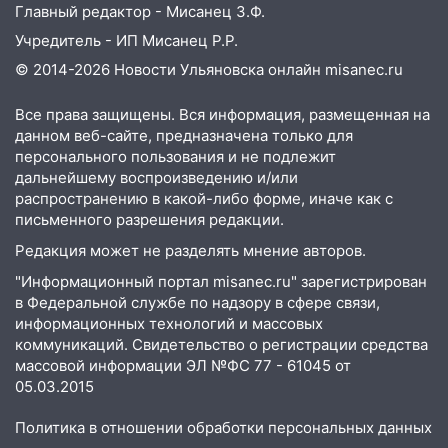
Главный редактор - Мисанец З.Ф.
05.08.2026
Учредитель - ИП Мисанец Р.Р.
22:58
Соцсети: на проспекте Тюленева
© 2014-2026 Новости Ульяновска онлайн
misanec.ru
ДТП с мотоциклистом
Все права защищены. Вся информация, размещенная на
20:22
Мошенники обманули 92-летнюю
данном веб-сайте, предназначена только для
жительницу Ульяновской области
персонального пользования и не подлежит
19:14
Житель Ульяновской области
дальнейшему воспроизведению и/или
подвез троих незнакомцев на трассе и
распространению в какой-либо форме, иначе как с
заработал уголовное дело
письменного разрешения редакции.
Редакция может не разделять мнение авторов.
18:14
Прогноз погоды на 6 августа в
Ульяновской области
"Информационный портал misanec.ru" зарегистрирован
в Федеральной службе по надзору в сфере связи,
18:00
Мотофристайл, рок и силовой
информационных технологий и массовых
экстрим: в Ульяновске пройдет
коммуникаций. Свидетельство о регистрации средства
большой фестиваль «Наше время»
массовой информации ЭЛ №ФС 77 - 61045 от
05.03.2015
17:30
Где есть бензин в Ульяновске 5
августа после рабочего дня: список АЗС
Политика в отношении обработки персональных данных