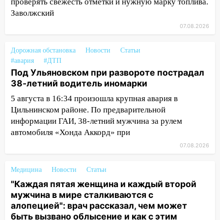
проверять свежесть отметки и нужную марку топлива.
3,2 млн рублей
Заволжский
16:09
07.08.2026
Ветераны легкой атлетики из
Ульяновска успешно выступили на
Чемпионате России
Дорожная обстановка
Новости
Статьи
#авария
#ДТП
16:02
В Ульяновской области убрали
Под Ульяновском при развороте пострадал
более 28% площадей зерновых и
38-летний водитель иномарки
зернобобовых культур
5 августа в 16:34 произошла крупная авария в
15:51
Бросила кирпич в жену брата: в
Цильнинском районе. По предварительной
Ульяновской области завели дело на
информации ГАИ, 38-летний мужчина за рулем
агрессивную женщину
автомобиля «Хонда Аккорд» при
15:47
07.08.2026
На улице Радищева сбили
курьера: крупная авария в Ульяновске
Медицина
Новости
Статьи
15:15
Проводил до квартиры и ограбил:
"Каждая пятая женщина и каждый второй
новый кавалер женщины оказался
мужчина в мире сталкиваются с
рецидивистом
алопецией": врач рассказал, чем может
14:26
быть вызвано облысение и как с этим
В Ульяновске ограничат движение