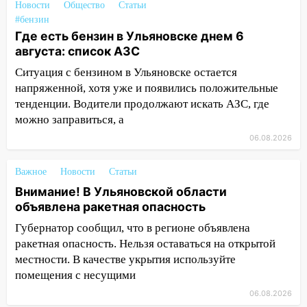
Новости
Общество
Статьи
12:10
Ульяновский алиментщик накопил
#бензин
Где есть бензин в Ульяновске днем 6
120 тысяч долга
августа: список АЗС
11:49
Снят режим «Ракетная
Ситуация с бензином в Ульяновске остается
опасность» на территории Ульяновской
напряженной, хотя уже и появились положительные
области
тенденции. Водители продолжают искать АЗС, где
11:30
Кабмин РФ разрешил до 1 июля
можно заправиться, а
2027 года импорт, выпуск и обращение
06.08.2026
бензина Евро 2, Евро 3, Евро 4
11:12
Соцсети: на Рябикова автомобиль
Важное
Новости
Статьи
врезался в забор
Внимание! В Ульяновской области
объявлена ракетная опасность
10:27
Где есть бензин в Ульяновске
днем 6 августа: список АЗС
Губернатор сообщил, что в регионе объявлена
ракетная опасность. Нельзя оставаться на открытой
10:16
Внимание! В Ульяновской области
местности. В качестве укрытия используйте
объявлена ракетная опасность
помещения с несущими
10:00
В Старомайнском районе утонул
06.08.2026