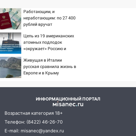
51-летний мужчина
09:50
Работающим, и
В Ульяновске черный коршун
неработающим: по 27 400
застрял в тепловозе
рублей вручат
09:44
Ульяновские спасатели помогли
пенсионерам в сентябре -
Цепь из 19 американских
юному велосипедисту на улице
PrimaMedia.ru
атомных подлодок
Чернышевского
«окружает» Россию и
08:21
В Заволжском районе украли два
Китай: это инструмент
Живущая в Италии
велосипеда
первого массированного
русская сравнила жизнь в
удара
07:18
В Ульяновск идет
Европе и в Крыму
тридцатиградусная жара: какая будет
погода в четверг
06:00
Четыре года борьбы: ульяновские
ИНФОРМАЦИОННЫЙ ПОРТАЛ
юристы помогли женщине засудить УК
за плесень на стенах
Возрастная категория 18+
05:00
Кому 6 августа звезды сулят
Телефон: (8422) 46-26-70
прибыль, а кому — испытания на
E-mail: misanec@yandex.ru
прочность