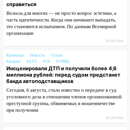
справиться
по улице Ефремова
Волосы для многих — не просто вопрос эстетики, а
14:23
67% ульяновцев готовы
часть идентичности. Когда они начинают выпадать,
передумать увольняться, если им
это становится испытанием. По данным Всемирной
повысят зарплату
организации
14:01
Инсценировали ДТП и получили
07.08.2026
более 4,6 миллиона рублей: перед
судом предстанет банда
Криминал
Новости
Статьи
автоподставщиков
#аварии
#ДТП
#СК
#УМВД
13:36
Инсценировали ДТП и получили более 4,6
В Инзе произошел крупный пожар
миллиона рублей: перед судом предстанет
13:00
В суде защитили репутацию
банда автоподставщиков
мужчины, которого необоснованно
Сегодня, 6 августа, стало известно о передаче в суд
обвиняли в жестоком обращении с
уголовного дела в отношении членов организованной
животными
преступной группы, обвиняемых в мошенничестве
12:28
Миллион на «льготниках»: в
при получении
Ульяновской области перевозчик
06.08.2026
провернул хитрую схему с чужими
проездными