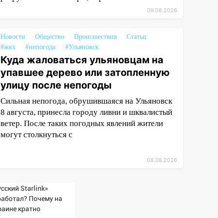
09.08.2026
Новости
Общество
Происшествия
Статьи
#жкх
#непогода
#Ульяновск
Куда жаловаться ульяновцам на
упавшее дерево или затопленную
улицу после непогоды
Сильная непогода, обрушившаяся на Ульяновск
8 августа, принесла городу ливни и шквалистый
ветер. После таких погодных явлений жители
могут столкнуться с
08.08.2026
сский Starlink»
работал? Почему на
раине кратно