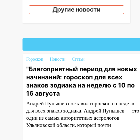
неделю с 10 по 16 августа
Другие новости
13:00
На проспекте Тюленева в
Ульяновске образовалось
«море»
12:57
В Ульяновской области
ожидается крупный град
Гороскоп
12:11
Новости
Статьи
Где есть бензин в
Ульяновске 9 августа: список
"Благоприятный период для новых
АЗС
начинаний: гороскоп для всех
знаков зодиака на неделю с 10 по
11:55
Соцсети: светофор упал
на машину во время сильного
16 августа
ливня в Ульяновске
Андрей Пупышев составил гороскоп на неделю
11:00
для всех знаков зодиака. Андрей Пупышев — это
В Ульяновской области
люди в СНТ сидят без света
один из самых авторитетных астрологов
Ульяновской области, который почти
10:13
Прокуратура подвела
итоги недели в Ульяновской