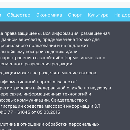
ь и не мог
ответила Россия, полный
ув
слезы
разбор провала операции
по
Украины от военкора
ВС
а
Общество
Экономика
Спорт
Культура
На до
Коца
се права защищены. Вся информация, размещенная
 данном веб-сайте, предназначена только для
ерсонального пользования и не подлежит
альнейшему воспроизведению и/или
аспространению в какой-либо форме, иначе как с
исьменного разрешения редакции.
едакция может не разделять мнение авторов.
Информационный портал misanec.ru"
арегистрирован в Федеральной службе по надзору в
фере связи, информационных технологий и
ассовых коммуникаций. Свидетельство о
егистрации средства массовой информации ЭЛ
С 77 - 61045 от 05.03.2015
олитика в отношении обработки персональных