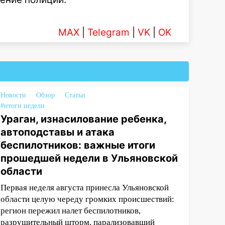
MAX
|
Telegram
|
VK
|
OK
Новости
Обзор
Статьи
#итоги недели
Ураган, изнасилование ребенка,
автоподставы и атака
беспилотников: важные итоги
прошедшей недели в Ульяновской
области
Первая неделя августа принесла Ульяновской
области целую череду громких происшествий:
регион пережил налет беспилотников,
разрушительный шторм, парализовавший