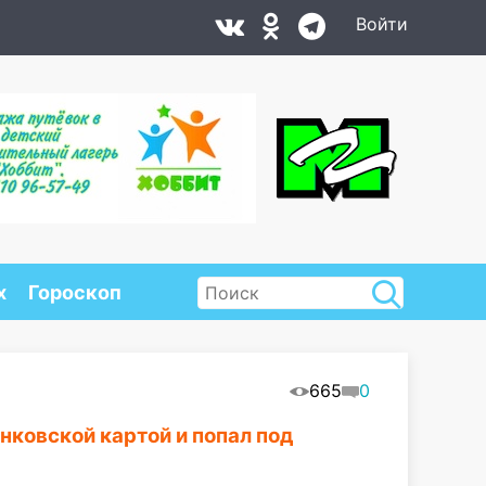
Войти
х
Гороскоп
665
0
нковской картой и попал под