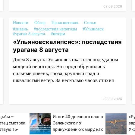
09.08.2026
Новости
Обзор
Происшествия
Статьи
#ливень
#последствия непогоды
#Ульяновск
#ураган 8 августа
#шторм
«Ульяновскалипсис»: последствия
урагана 8 августа
Днём 8 августа Ульяновск оказался под ударом
мощной непогоды. На город обрушились
сильный ливень, гроза, крупный град и
шквалистый ветер. За несколько часов стихия
08.08.2026
дьбы –
Итоги 40-дневного плана
«Ру
отец смотрел
Зеленского по
за
ртвую 16-
принуждению к миру: как
Ук