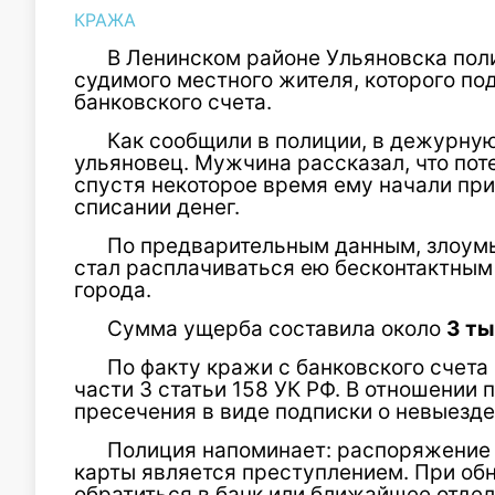
КРАЖА
В Ленинском районе Ульяновска пол
судимого местного жителя, которого по
банковского счета.
Как сообщили в полиции, в дежурну
ульяновец. Мужчина рассказал, что пот
спустя некоторое время ему начали пр
списании денег.
По предварительным данным, злоум
стал расплачиваться ею бесконтактным
города.
Сумма ущерба составила около
3 ты
По факту кражи с банковского счета
части 3 статьи 158 УК РФ. В отношении
пресечения в виде подписки о невыезд
Полиция напоминает: распоряжение 
карты является преступлением. При о
обратиться в банк или ближайшее отдел