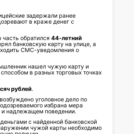
ицейские задержали ранее
дозревают в краже денег с
ю часть обратился
44-летний
ерял банковскую карту на улице, а
иходить СМС-уведомления о
ышленник нашел чужую карту и
 способом в разных торговых точках
сяч рублей
.
 возбуждено уголовное дело по
 подозреваемого избрана мера
е и надлежащем поведении.
деньгами с найденной банковской
бнаружении чужой карты необходимо
ение полиции.