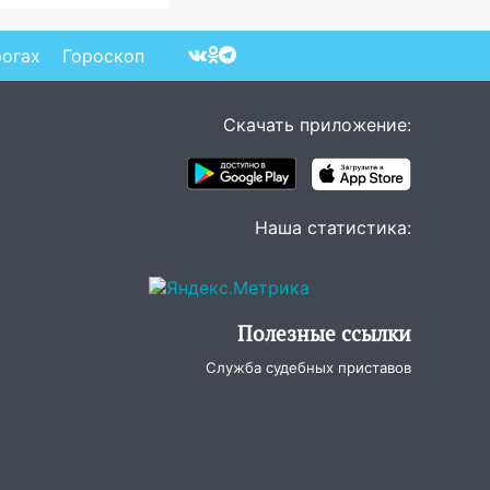
еличилась точность
паданий по объектам
У
рогах
Гороскоп
Скачать приложение:
Наша статистика:
Полезные ссылки
Служба судебных приставов