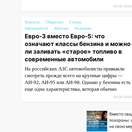
области
09.08.2026
09:18
Из-за ливня
заблокировано движение
Новости
Общество
Статьи
трамваев в Ульяновске
#автомобили
#бензин
#топливо
Евро-3 вместо Евро-5: что
09:15
Ураган, изнасилование
означают классы бензина и можно
ребенка, автоподставы и атака
беспилотников: важные итоги
ли заливать «старое» топливо в
прошедшей недели в
современные автомобили
Ульяновской области
На российских АЗС автомобилисты привыкли
08:20
В Ульяновске
смотреть прежде всего на крупные цифры —
восстановили трамвайную и
АИ-92, АИ-95 или АИ-98. Однако у бензина есть
троллейбусную
еще одна характеристика, которая обычно
инфраструктуру после шторма.
09.08.2026
08:19
Внимание! В
Цильнинском районе пропал
Вместо сва
67-летний мужчина
похороны: 
на свою ме
08:11
На Ульяновск снова