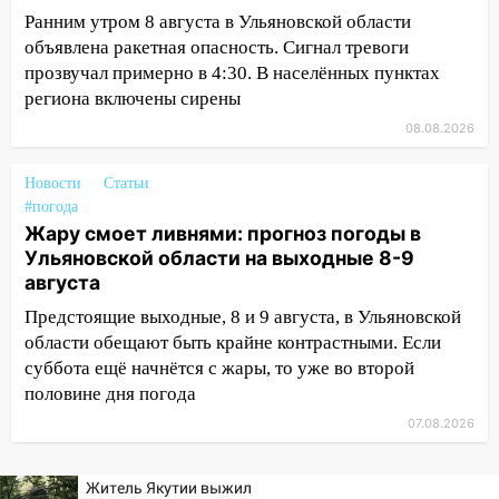
15:34
После вмешательства
Ранним утром 8 августа в Ульяновской области
прокуратуры в селах Ульяновской
объявлена ракетная опасность. Сигнал тревоги
области привели в порядок детские
прозвучал примерно в 4:30. В населённых пунктах
площадки
региона включены сирены
15:27
Прокуратура проверяет
08.08.2026
капремонт школы в селе Кивать
Новости
Статьи
15:08
В Кузоватово после прокурорской
#погода
проверки обновили разметку на
Жару смоет ливнями: прогноз погоды в
пешеходных переходах
Ульяновской области на выходные 8-9
14:40
На проспекте Гая в Ульяновске
августа
запретили остановку автомобилей на
Предстоящие выходные, 8 и 9 августа, в Ульяновской
50-метровом участке
области обещают быть крайне контрастными. Если
суббота ещё начнётся с жары, то уже во второй
14:22
В Новом городе 8 августа пройдет
половине дня погода
большой фестиваль «Наше время» с
мотофристайлом и концертом
07.08.2026
«Мураками»
14:04
Жару смоет ливнями: прогноз
Житель Якутии выжил