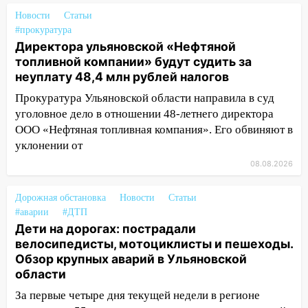
ракетную опасность: звучат сирены
Новости
Статьи
07.08.2026
#прокуратура
Директора ульяновской «Нефтяной
20:40
Ульяновские аграрии смогут
топливной компании» будут судить за
купить тракторы с отсрочкой платежа
неуплату 48,4 млн рублей налогов
до декабря
Прокуратура Ульяновской области направила в суд
19:34
В следственном управлении
уголовное дело в отношении 48-летнего директора
состоялось торжественное
ООО «Нефтяная топливная компания». Его обвиняют в
мероприятие, приуроченное к
уклонении от
празднованию Дня сотрудника органов
следствия Российской Федерации
08.08.2026
19:30
Ульяновцев приглашают
Дорожная обстановка
Новости
Статьи
поддержать «Симбирскую чебурашку»
#аварии
#ДТП
на фестивале «ФормАРТ»
Дети на дорогах: пострадали
велосипедисты, мотоциклисты и пешеходы.
18:11
Ульяновская область стала
Обзор крупных аварий в Ульяновской
пилотным регионом проекта
области
«Культурное долголетие»
За первые четыре дня текущей недели в регионе
17:16
В реанимацию Ульяновской