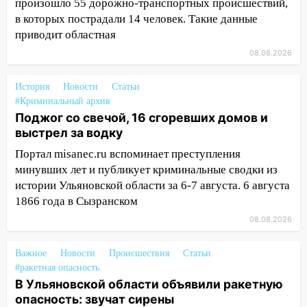
произошло 55 дорожно-транспортных происшествий,
областной больницы поступили шесть
в которых пострадали 14 человек. Такие данные
новых аппаратов ИВЛ
приводит областная
16:51
В Чердаклинском районе
08.08.2026
ремонтируют дороги, ставят остановки
и проводят новое освещение
История
Новости
Статьи
#Криминальный архив
16:35
В Ульяновске установили ещё
Поджог со свечой, 16 сгоревших домов и
девять бункеров для крупногабаритного
выстрел за водку
мусора
Портал misanec.ru вспоминает преступления
16:26
В Ульяновске бесплатно покажут
минувших лет и публикует криминальные сводки из
матч «Волги» под открытым небом
истории Ульяновской области за 6-7 августа. 6 августа
16:12
1866 года в Сызранском
В Ульяновском госуниверситете
разработают отечественный прибор для
08.08.2026
цифровой ПЦР
Важное
Новости
Происшествия
Статьи
15:47
Ульяновцы могут вернуть деньги
#ракетная опасность
за абонементы закрывшегося фитнес-
В Ульяновской области объявили ракетную
клуба «Рекорд-Fitness»
опасность: звучат сирены