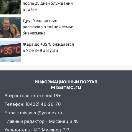
погоды в Ульяновской области на
после 25 дней блужданий
выходные 8-9 августа
в тайге
13:30
В Ульяновске транспортные
Друг Усольцевых
полицейские проведут акцию «Час
рассказал о тайной семье
пассажира»
бизнесмена
13:20
В Ульяновске за один день
Жара до +32°C ожидается
обокрали женщину на пляже и
в Уфе 8–9 августа
подростка в сквере
13:01
В Димитровграде мужчина
выбросил из машины страйкбольную
гранату: его задержали
ИНФОРМАЦИОННЫЙ ПОРТАЛ
12:34
На Ульяновскую область
Возрастная категория 18+
надвигается сильнейшая непогода: град
Телефон: (8422) 46-26-70
и шквал до 27 м/с
E-mail: misanec@yandex.ru
12:31
Ульяновец хотел купить иномарку
Главный редактор - Мисанец З.Ф.
из Европы и потерял 760 тысяч рублей
Учредитель - ИП Мисанец Р.Р.