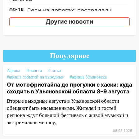
09:28
Дети на дорогах: пострадали
велосипедисты, мотоциклисты и
Другие новости
пешеходы. Обзор крупных аварий в
Ульяновской области
08:30
Поджог со свечой, 16 сгоревших
домов и выстрел за водку
Популярное
07:50
Какая погоды будет днем 8
августа
Афиша
Новости
Статьи
#афиша событий на выходные
#афиша Ульяновска
06:45
Императорский мост в
От мотофристайла до прогулки с хаски: куда
Ульяновске останется закрытым до
сходить в Ульяновской области 8–9 августа
утра 10 августа
Вторые выходные августа в Ульяновской области
05:18
Судьба готовит сюрприз: гороскоп
обещают быть насыщенными. Жителей и гостей
на 8 августа — кому повезет с
региона ждут большой фестиваль с живой музыкой и
деньгами, а кого ждет неожиданная
экстремальными шоу,
встреча
08.08.2026
04:47
В Ульяновской области объявили