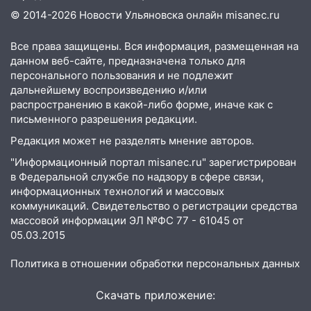
12:20
В Чердаклинском районе
© 2014-2026 Новости Ульяновска онлайн
misanec.ru
столкнулись «Лада» и Chevrolet:
пострадал 14-летний подросток
Все права защищены. Вся информация, размещенная на
12:00
Где есть бензин в Ульяновске 7
данном веб-сайте, предназначена только для
августа: список АЗС
персонального пользования и не подлежит
дальнейшему воспроизведению и/или
11:50
Заснул рядом с ребёнком и
распространению в какой-либо форме, иначе как с
случайно задушил его: суд вынес
письменного разрешения редакции.
приговор
Редакция может не разделять мнение авторов.
11:38
В Ленинском районе пожар
"Информационный портал misanec.ru" зарегистрирован
полностью уничтожил дачный дом и
в Федеральной службе по надзору в сфере связи,
сарай
информационных технологий и массовых
коммуникаций. Свидетельство о регистрации средства
11:38
В Госдуме предложили отменить
массовой информации ЭЛ №ФС 77 - 61045 от
ЕГЭ с 2027 года
05.03.2015
11:25
В Ульяновске ИИ будет выявлять
Политика в отношении обработки персональных данных
нарушителей на контейнерных
площадках
Скачать приложение:
11:20
Ульяновская шахматистка