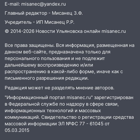
застрял в тепловозе
E-mail: misanec@yandex.ru
Главный редактор - Мисанец З.Ф.
09:44
Ульяновские спасатели помогли
Учредитель - ИП Мисанец Р.Р.
юному велосипедисту на улице
Чернышевского
© 2014-2026 Новости Ульяновска онлайн
misanec.ru
08:21
В Заволжском районе украли два
Все права защищены. Вся информация, размещенная на
велосипеда
данном веб-сайте, предназначена только для
персонального пользования и не подлежит
07:18
В Ульяновск идет
дальнейшему воспроизведению и/или
тридцатиградусная жара: какая будет
распространению в какой-либо форме, иначе как с
погода в четверг
письменного разрешения редакции.
06:00
Четыре года борьбы: ульяновские
Редакция может не разделять мнение авторов.
юристы помогли женщине засудить УК
"Информационный портал misanec.ru" зарегистрирован
за плесень на стенах
в Федеральной службе по надзору в сфере связи,
05:00
Кому 6 августа звезды сулят
информационных технологий и массовых
прибыль, а кому — испытания на
коммуникаций. Свидетельство о регистрации средства
прочность
массовой информации ЭЛ №ФС 77 - 61045 от
05.03.2015
05.08.2026