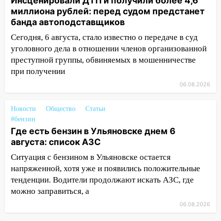
Инсценировали ДТП и получили более 4,6
16:09
Ветераны легкой атлетики из
миллиона рублей: перед судом предстанет
Ульяновска успешно выступили на
банда автоподставщиков
Чемпионате России
Сегодня, 6 августа, стало известно о передаче в суд
16:02
В Ульяновской области убрали
уголовного дела в отношении членов организованной
более 28% площадей зерновых и
преступной группы, обвиняемых в мошенничестве
зернобобовых культур
при получении
15:51
Бросила кирпич в жену брата: в
06.08.2026
Ульяновской области завели дело на
агрессивную женщину
Новости
Общество
Статьи
#бензин
15:47
На улице Радищева сбили
Где есть бензин в Ульяновске днем 6
курьера: крупная авария в Ульяновске
августа: список АЗС
15:15
Проводил до квартиры и ограбил:
Ситуация с бензином в Ульяновске остается
новый кавалер женщины оказался
напряженной, хотя уже и появились положительные
рецидивистом
тенденции. Водители продолжают искать АЗС, где
можно заправиться, а
14:26
В Ульяновске ограничат движение
по улице Ефремова
06.08.2026