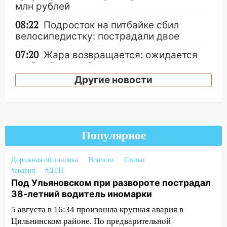
млн рублей
08:22
Подросток на питбайке сбил
велосипедистку: пострадали двое
07:20
Жара возвращается: ожидается
знойный и сухой четверг
Другие новости
06:00
Под Ульяновском при развороте
пострадал 38-летний водитель
иномарки
05:00
«Каждая пятая женщина и каждый
Популярное
второй мужчина в мире сталкиваются с
алопецией»: врач рассказал, чем может
быть вызвано облысение и как с этим
Дорожная обстановка
Новости
Статьи
справиться
#авария
#ДТП
Под Ульяновском при развороте пострадал
03:30
Гороскоп на 7 августа: пятница
38-летний водитель иномарки
принесет прилив творческой энергии и
5 августа в 16:34 произошла крупная авария в
отличные шансы исправить старые
Цильнинском районе. По предварительной
ошибки