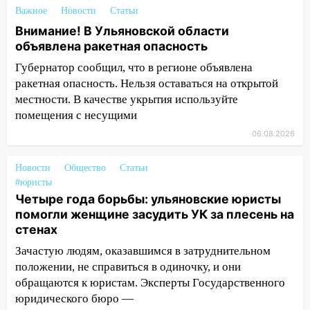
14:23
67% ульяновцев готовы
Важное
Новости
Статьи
передумать увольняться, если им
Внимание! В Ульяновской области
повысят зарплату
объявлена ракетная опасность
14:01
Инсценировали ДТП и получили
Губернатор сообщил, что в регионе объявлена
более 4,6 миллиона рублей: перед
ракетная опасность. Нельзя оставаться на открытой
судом предстанет банда
местности. В качестве укрытия используйте
автоподставщиков
помещения с несущими
13:36
В Инзе произошел крупный пожар
06.08.2026
13:00
В суде защитили репутацию
Новости
мужчины, которого необоснованно
Общество
Статьи
#юристы
обвиняли в жестоком обращении с
Четыре года борьбы: ульяновские юристы
животными
помогли женщине засудить УК за плесень на
12:28
Миллион на «льготниках»: в
стенах
Ульяновской области перевозчик
Зачастую людям, оказавшимся в затруднительном
провернул хитрую схему с чужими
положении, не справиться в одиночку, и они
проездными
обращаются к юристам. Эксперты Государственного
12:10
Ульяновский алиментщик накопил
юридического бюро —