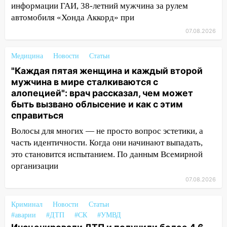
информации ГАИ, 38-летний мужчина за рулем
06.08.2026
автомобиля «Хонда Аккорд» при
23:20
Прогноз погоды на 7 августа в
07.08.2026
Ульяновской области
20:04
Ульяновцев приглашают на забег,
Медицина
Новости
Статьи
посвящённый Дню воздушного флота
"Каждая пятая женщина и каждый второй
России
мужчина в мире сталкиваются с
алопецией": врач рассказал, чем может
19:12
В Ульяновской области
быть вызвано облысение и как с этим
руководителя частной компании
справиться
наказали за сокрытие прошлого своего
сотрудник
Волосы для многих — не просто вопрос эстетики, а
часть идентичности. Когда они начинают выпадать,
18:02
В Ульяновск едут звезды
это становится испытанием. По данным Всемирной
баскетбола!
организации
17:08
Ульяновский областной суд
07.08.2026
оставил в силе приговор руководству
«УльяновскФармации» за махинации на
Криминал
Новости
Статьи
3,2 млн рублей
#аварии
#ДТП
#СК
#УМВД