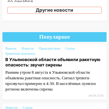
до декабря
Другие новости
19:34
В следственном управлении
состоялось торжественное
мероприятие, приуроченное к
празднованию Дня сотрудника органов
следствия Российской Федерации
Популярное
19:30
Ульяновцев приглашают
поддержать «Симбирскую чебурашку»
Важное
Новости
Происшествия
Статьи
на фестивале «ФормАРТ»
#ракетная опасность
В Ульяновской области объявили ракетную
18:11
Ульяновская область стала
опасность: звучат сирены
пилотным регионом проекта
«Культурное долголетие»
Ранним утром 8 августа в Ульяновской области
объявлена ракетная опасность. Сигнал тревоги
17:16
В реанимацию Ульяновской
прозвучал примерно в 4:30. В населённых пунктах
областной больницы поступили шесть
региона включены сирены
новых аппаратов ИВЛ
08.08.2026
16:51
В Чердаклинском районе
ремонтируют дороги, ставят остановки
Новости
Статьи