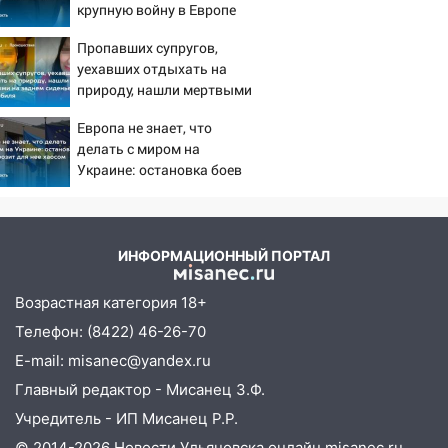
крупную войну в Европе
11:50
неизбежной
Заснул рядом с ребёнком и
Пропавших супругов,
случайно задушил его: суд вынес
уехавших отдыхать на
приговор
природу, нашли мертвыми
на заднем сиденье
11:38
В Ленинском районе пожар
Европа не знает, что
автомобиля
полностью уничтожил дачный дом и
делать с миром на
сарай
Украине: остановка боев
грозит для нее хаосом
11:38
В Госдуме предложили отменить
ЕГЭ с 2027 года
11:25
В Ульяновске ИИ будет выявлять
ИНФОРМАЦИОННЫЙ ПОРТАЛ
нарушителей на контейнерных
площадках
Возрастная категория 18+
Телефон: (8422) 46-26-70
11:20
Ульяновская шахматистка
Валерия Клейменова выиграла два
E-mail: misanec@yandex.ru
золота в составе сборной мира
Главный редактор - Мисанец З.Ф.
11:16
В Ульяновске открыли памятную
Учредитель - ИП Мисанец Р.Р.
доску декабристу Кондратию Рылееву
© 2014-2026 Новости Ульяновска онлайн
misanec.ru