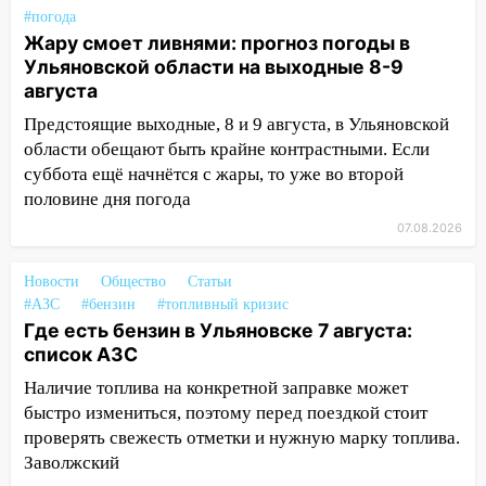
и проводят новое освещение
#погода
Жару смоет ливнями: прогноз погоды в
16:35
В Ульяновске установили ещё
Ульяновской области на выходные 8-9
девять бункеров для крупногабаритного
августа
мусора
Предстоящие выходные, 8 и 9 августа, в Ульяновской
16:26
В Ульяновске бесплатно покажут
области обещают быть крайне контрастными. Если
матч «Волги» под открытым небом
суббота ещё начнётся с жары, то уже во второй
16:12
В Ульяновском госуниверситете
половине дня погода
разработают отечественный прибор для
07.08.2026
цифровой ПЦР
Новости
Общество
Статьи
15:47
Ульяновцы могут вернуть деньги
#АЗС
#бензин
#топливный кризис
за абонементы закрывшегося фитнес-
Где есть бензин в Ульяновске 7 августа:
клуба «Рекорд-Fitness»
список АЗС
15:34
После вмешательства
Наличие топлива на конкретной заправке может
прокуратуры в селах Ульяновской
быстро измениться, поэтому перед поездкой стоит
области привели в порядок детские
проверять свежесть отметки и нужную марку топлива.
площадки
Заволжский