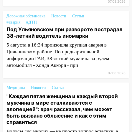
15:27
Прокуратура проверяет
07.08.2026
капремонт школы в селе Кивать
Дорожная обстановка
Новости
Статьи
15:08
В Кузоватово после прокурорской
#авария
#ДТП
проверки обновили разметку на
Под Ульяновском при развороте пострадал
пешеходных переходах
38-летний водитель иномарки
14:40
На проспекте Гая в Ульяновске
5 августа в 16:34 произошла крупная авария в
запретили остановку автомобилей на
Цильнинском районе. По предварительной
50-метровом участке
информации ГАИ, 38-летний мужчина за рулем
14:22
В Новом городе 8 августа пройдет
автомобиля «Хонда Аккорд» при
большой фестиваль «Наше время» с
07.08.2026
мотофристайлом и концертом
«Мураками»
Медицина
Новости
Статьи
14:04
Жару смоет ливнями: прогноз
"Каждая пятая женщина и каждый второй
погоды в Ульяновской области на
мужчина в мире сталкиваются с
выходные 8-9 августа
алопецией": врач рассказал, чем может
быть вызвано облысение и как с этим
13:30
В Ульяновске транспортные
справиться
полицейские проведут акцию «Час
Волосы для многих — не просто вопрос эстетики, а