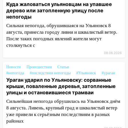
после непогоды
Куда жаловаться ульяновцам на упавшее
дерево или затопленную улицу после
13:59
В Новом городе ураганным
непогоды
ветром сорвало опалубку со
строящегося дома
Сильная непогода, обрушившаяся на Ульяновск 8
августа, принесла городу ливни и шквалистый ветер.
13:54
В мэрии Ульяновска рассказали,
После таких погодных явлений жители могут
как устраняют последствия мощного
столкнуться с
шторма
08.08.2026
13:49
Стихия продолжает крушить
Ульяновск: дерево рухнуло на дом на
Новости
Происшествия
Статьи
Орджоникидзе
#непогода
#последствия непогоды
#Ульяновск
#ураган
Ураган ударил по Ульяновску: сорванные
13:47
На Нижней Террасе мощным
крыши, поваленные деревья, затопленные
ветром вырвало дерево с корнем
улицы и остановившиеся трамваи
13:46
Сильный ветер сорвал крышу с
Сильнейшая непогода обрушилась на Ульяновск днём
СТО на проспекте Созидателей
8 августа. Ливень, крупный град и шквалистый ветер
13:35
уже привели к серьёзным последствиям в разных
Непогода продолжает бить по
транспорту: в Ульяновске трамвай
районах
сошёл с рельсов