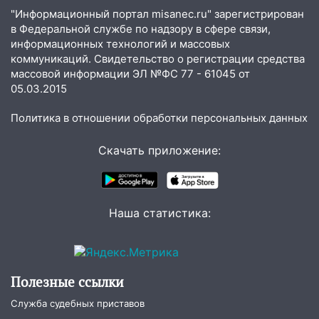
"Информационный портал misanec.ru" зарегистрирован
18:11
Ульяновская область стала
в Федеральной службе по надзору в сфере связи,
пилотным регионом проекта
информационных технологий и массовых
«Культурное долголетие»
коммуникаций. Свидетельство о регистрации средства
массовой информации ЭЛ №ФС 77 - 61045 от
17:23
Прогноз погоды в Ульяновской
05.03.2015
области на 8 августа
17:16
Политика в отношении обработки персональных данных
В реанимацию Ульяновской
областной больницы поступили шесть
новых аппаратов ИВЛ
Скачать приложение:
16:51
В Чердаклинском районе
ремонтируют дороги, ставят остановки
и проводят новое освещение
Наша статистика:
16:35
В Ульяновске установили ещё
девять бункеров для крупногабаритного
мусора
Полезные ссылки
16:26
В Ульяновске бесплатно покажут
Служба судебных приставов
матч «Волги» под открытым небом