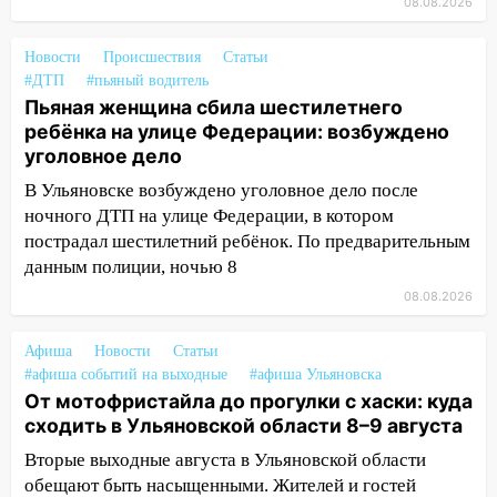
08.08.2026
13:22
Упавшие деревья перекрыли
Новости
Происшествия
Статьи
дороги в Ульяновске: фото
#ДТП
#пьяный водитель
13:17
Непогода в Ульяновске не
Пьяная женщина сбила шестилетнего
закончится сегодня: сильные ливни
ребёнка на улице Федерации: возбуждено
сохранятся 9 августа
уголовное дело
В Ульяновске возбуждено уголовное дело после
13:15
Трижды «брал в долг» без спроса:
ночного ДТП на улице Федерации, в котором
житель Вешкаймского района похитил у
пострадал шестилетний ребёнок. По предварительным
знакомого 191 тысячу рублей
данным полиции, ночью 8
13:14
Ураган оторвал светофор на
08.08.2026
проспекте Филатова в Ульяновске
13:12
Дерево пробило крышу дома на
Афиша
Новости
Статьи
Новгородской в Ульяновске и рухнуло
#афиша событий на выходные
#афиша Ульяновска
на электрощит
От мотофристайла до прогулки с хаски: куда
сходить в Ульяновской области 8–9 августа
13:10
В Заволжском районе дерево
Вторые выходные августа в Ульяновской области
упало во дворе
обещают быть насыщенными. Жителей и гостей