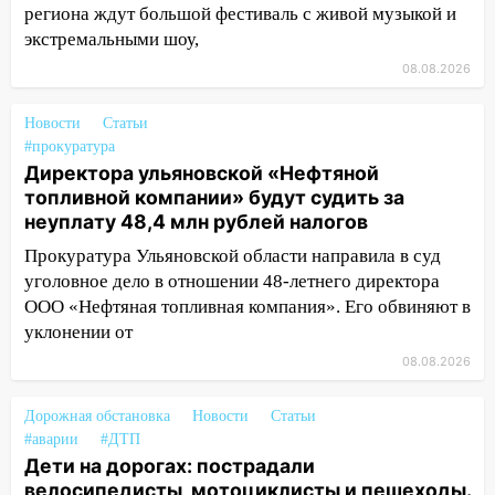
13:08
Ураган ударил по Ульяновску:
региона ждут большой фестиваль с живой музыкой и
сорванные крыши, поваленные деревья,
экстремальными шоу,
затопленные улицы и остановившиеся
08.08.2026
трамваи
12:17
Ульяновск накрыл крупный град:
Новости
Статьи
после ливня город снова уходит под
#прокуратура
воду
Директора ульяновской «Нефтяной
топливной компании» будут судить за
12:12
Прокуратура взяла на контроль
неуплату 48,4 млн рублей налогов
ДТП с шестилетним ребёнком на улице
Прокуратура Ульяновской области направила в суд
Федерации
уголовное дело в отношении 48-летнего директора
12:01
Пьяная женщина сбила
ООО «Нефтяная топливная компания». Его обвиняют в
шестилетнего ребёнка на улице
уклонении от
Федерации: возбуждено уголовное дело
08.08.2026
11:16
В Ульяновске ищут 37-летнего
мужчину, пропавшего ещё 19 июля
Дорожная обстановка
Новости
Статьи
#аварии
#ДТП
10:30
От мотофристайла до прогулки с
Дети на дорогах: пострадали
хаски: куда сходить в Ульяновской
велосипедисты, мотоциклисты и пешеходы.