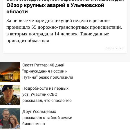
области 8–9 августа
Обзор крупных аварий в Ульяновской
области
10:11
Директора ульяновской
«Нефтяной топливной компании» будут
За первые четыре дня текущей недели в регионе
судить за неуплату 48,4 млн рублей
произошло 55 дорожно-транспортных происшествий,
налогов
в которых пострадали 14 человек. Такие данные
приводит областная
09:28
Дети на дорогах: пострадали
велосипедисты, мотоциклисты и
08.08.2026
пешеходы. Обзор крупных аварий в
Ульяновской области
Скотт Риттер: 40 дней
"принуждения России и
08:30
Поджог со свечой, 16 сгоревших
Путина" резко приблизили
домов и выстрел за водку
крах режима Зеленского
Подробности из первых
07:50
Какая погоды будет днем 8
уст: Участник СВО
августа
рассказал, что спасло его
06:45
в схватке с медведем
Императорский мост в
Друг Усольцевых
Ульяновске останется закрытым до
рассказал о тайной семье
утра 10 августа
бизнесмена