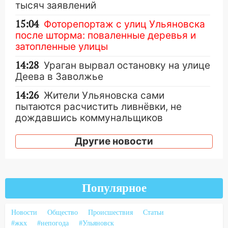
тысяч заявлений
15:04
Фоторепортаж с улиц Ульяновска
после шторма: поваленные деревья и
затопленные улицы
14:28
Ураган вырвал остановку на улице
Деева в Заволжье
14:26
Жители Ульяновска сами
пытаются расчистить ливнёвки, не
дождавшись коммунальщиков
14:16
Шторм продолжает ломать город:
Другие новости
на улице Любови Шевцовой рухнул
светофор
14:14
Студента из Ульяновска обманули
Популярное
мошенники под видом преподавателя
14:12
Куда жаловаться ульяновцам на
Новости
Общество
Происшествия
Статьи
упавшее дерево или затопленную улицу
#жкх
#непогода
#Ульяновск