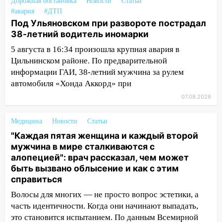
Бога в СИЗО
Дорожная обстановка
Новости
Статьи
#авария
#ДТП
09:35
В Ульяновске директора фирмы
Под Ульяновском при развороте пострадал
будут судить за неуплату налогов на 48
38-летний водитель иномарки
млн рублей
5 августа в 16:34 произошла крупная авария в
08:22
Подросток на питбайке сбил
Цильнинском районе. По предварительной
велосипедистку: пострадали двое
информации ГАИ, 38-летний мужчина за рулем
автомобиля «Хонда Аккорд» при
07:20
Жара возвращается: ожидается
07.08.2026
знойный и сухой четверг
06:00
Под Ульяновском при развороте
Медицина
Новости
Статьи
пострадал 38-летний водитель
"Каждая пятая женщина и каждый второй
иномарки
мужчина в мире сталкиваются с
05:00
алопецией": врач рассказал, чем может
«Каждая пятая женщина и каждый
быть вызвано облысение и как с этим
второй мужчина в мире сталкиваются с
справиться
алопецией»: врач рассказал, чем может
быть вызвано облысение и как с этим
Волосы для многих — не просто вопрос эстетики, а
справиться
часть идентичности. Когда они начинают выпадать,
это становится испытанием. По данным Всемирной
03:30
Гороскоп на 7 августа: пятница