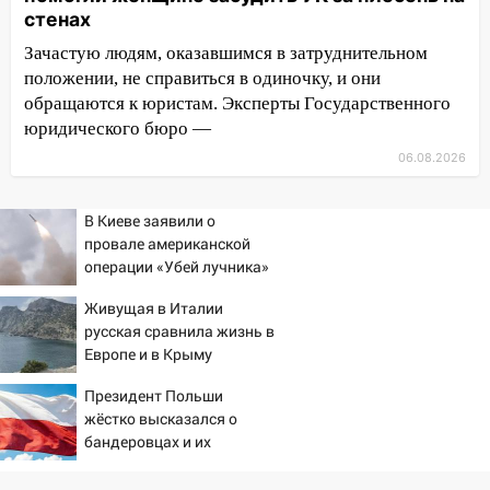
14:26
В Ульяновске ограничат движение
стенах
по улице Ефремова
Зачастую людям, оказавшимся в затруднительном
14:23
положении, не справиться в одиночку, и они
67% ульяновцев готовы
передумать увольняться, если им
обращаются к юристам. Эксперты Государственного
повысят зарплату
юридического бюро —
06.08.2026
14:01
Инсценировали ДТП и получили
более 4,6 миллиона рублей: перед
судом предстанет банда
В Киеве заявили о
автоподставщиков
провале американской
операции «Убей лучника»
13:36
В Инзе произошел крупный пожар
против России
Живущая в Италии
13:00
В суде защитили репутацию
русская сравнила жизнь в
мужчины, которого необоснованно
Европе и в Крыму
обвиняли в жестоком обращении с
животными
Президент Польши
жёстко высказался о
12:28
Миллион на «льготниках»: в
бандеровцах и их
Ульяновской области перевозчик
идеологии
провернул хитрую схему с чужими