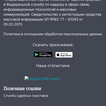
10:00
В Старомайнском районе утонул
в Федеральной службе по надзору в сфере связи,
51-летний мужчина
информационных технологий и массовых
09:50
В Ульяновске черный коршун
коммуникаций. Свидетельство о регистрации средства
массовой информации ЭЛ №ФС 77 - 61045 от
застрял в тепловозе
05.03.2015
09:44
Ульяновские спасатели помогли
юному велосипедисту на улице
Политика в отношении обработки персональных данных
Чернышевского
Скачать приложение:
08:21
В Заволжском районе украли два
велосипеда
07:18
В Ульяновск идет
Наша статистика:
тридцатиградусная жара: какая будет
погода в четверг
06:00
Четыре года борьбы: ульяновские
юристы помогли женщине засудить УК
Полезные ссылки
за плесень на стенах
Служба судебных приставов
05:00
Кому 6 августа звезды сулят
прибыль, а кому — испытания на