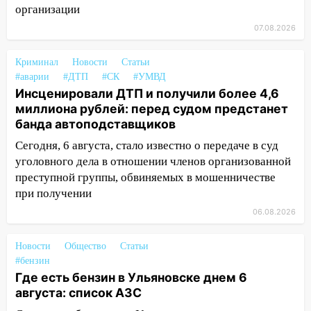
организации
принесет прилив творческой энергии и
отличные шансы исправить старые
07.08.2026
ошибки
06.08.2026
Криминал
Новости
Статьи
#аварии
#ДТП
#СК
#УМВД
23:20
Прогноз погоды на 7 августа в
Инсценировали ДТП и получили более 4,6
Ульяновской области
миллиона рублей: перед судом предстанет
банда автоподставщиков
20:04
Ульяновцев приглашают на забег,
посвящённый Дню воздушного флота
Сегодня, 6 августа, стало известно о передаче в суд
России
уголовного дела в отношении членов организованной
преступной группы, обвиняемых в мошенничестве
19:12
В Ульяновской области
при получении
руководителя частной компании
наказали за сокрытие прошлого своего
06.08.2026
сотрудник
Новости
Общество
Статьи
18:02
В Ульяновск едут звезды
#бензин
баскетбола!
Где есть бензин в Ульяновске днем 6
августа: список АЗС
17:08
Ульяновский областной суд
оставил в силе приговор руководству