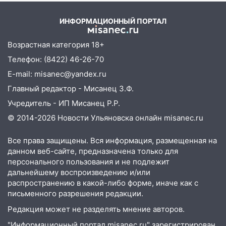
проездными
ИНФОРМАЦИОННЫЙ ПОРТАЛ
12:10
Ульяновский алиментщик накопил
120 тысяч долга
Возрастная категория 18+
11:49
Снят режим «Ракетная
Телефон: (8422) 46-26-70
опасность» на территории Ульяновской
E-mail: misanec@yandex.ru
области
Главный редактор - Мисанец З.Ф.
11:30
Кабмин РФ разрешил до 1 июля
Учредитель - ИП Мисанец Р.Р.
2027 года импорт, выпуск и обращение
© 2014-2026 Новости Ульяновска онлайн
misanec.ru
бензина Евро 2, Евро 3, Евро 4
11:12
Соцсети: на Рябикова автомобиль
Все права защищены. Вся информация, размещенная на
врезался в забор
данном веб-сайте, предназначена только для
персонального пользования и не подлежит
10:27
Где есть бензин в Ульяновске
дальнейшему воспроизведению и/или
днем 6 августа: список АЗС
распространению в какой-либо форме, иначе как с
письменного разрешения редакции.
10:16
Внимание! В Ульяновской области
объявлена ракетная опасность
Редакция может не разделять мнение авторов.
"Информационный портал misanec.ru" зарегистрирован