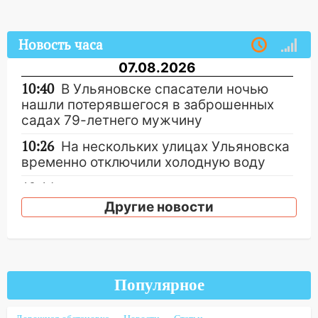
Новость часа
07.08.2026
10:40
В Ульяновске спасатели ночью
нашли потерявшегося в заброшенных
садах 79-летнего мужчину
10:26
На нескольких улицах Ульяновска
временно отключили холодную воду
10:14
В Ульяновске двоих участников
коррупционной схемы при ЦГКБ
Другие новости
отправили в колонию на 7 и 8 лет
09:52
Ночью беспилотники сбили над
соседними Татарстаном и Саратовской
областью
Популярное
09:41
Диана Шурыгина уверовала в