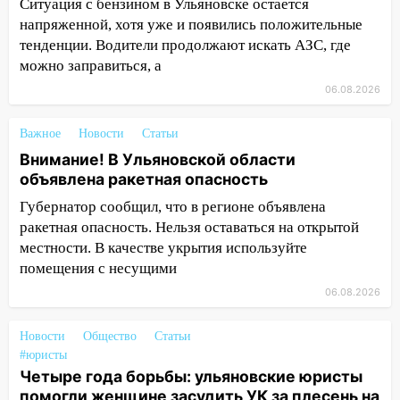
Ситуация с бензином в Ульяновске остается
«УльяновскФармации» за махинации на
напряженной, хотя уже и появились положительные
3,2 млн рублей
тенденции. Водители продолжают искать АЗС, где
можно заправиться, а
16:09
Ветераны легкой атлетики из
Ульяновска успешно выступили на
06.08.2026
Чемпионате России
Важное
Новости
Статьи
16:02
В Ульяновской области убрали
Внимание! В Ульяновской области
более 28% площадей зерновых и
объявлена ракетная опасность
зернобобовых культур
Губернатор сообщил, что в регионе объявлена
15:51
Бросила кирпич в жену брата: в
ракетная опасность. Нельзя оставаться на открытой
Ульяновской области завели дело на
местности. В качестве укрытия используйте
агрессивную женщину
помещения с несущими
15:47
На улице Радищева сбили
06.08.2026
курьера: крупная авария в Ульяновске
Новости
15:15
Общество
Статьи
Проводил до квартиры и ограбил:
#юристы
новый кавалер женщины оказался
Четыре года борьбы: ульяновские юристы
рецидивистом
помогли женщине засудить УК за плесень на