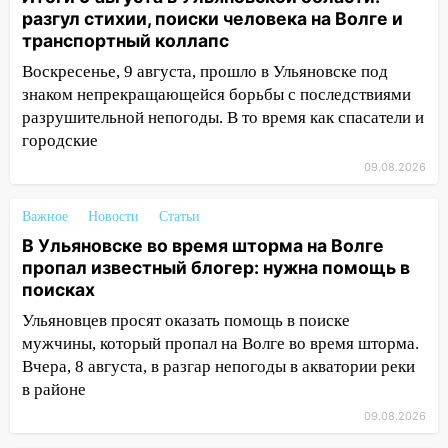
разгул стихии, поиски человека на Волге и
12:57
В Ульяновской области ожидается
транспортный коллапс
крупный град
Воскресенье, 9 августа, прошло в Ульяновске под
12:11
Где есть бензин в Ульяновске 9
знаком непрекращающейся борьбы с последствиями
августа: список АЗС
разрушительной непогоды. В то время как спасатели и
городские
11:55
Соцсети: светофор упал на
машину во время сильного ливня в
09.08.2026
Ульяновске
Важное
Новости
Статьи
11:00
В Ульяновской области люди в
В Ульяновске во время шторма на Волге
СНТ сидят без света
пропал известный блогер: нужна помощь в
10:13
Прокуратура подвела итоги
поисках
недели в Ульяновской области
Ульяновцев просят оказать помощь в поиске
мужчины, который пропал на Волге во время шторма.
09:18
Из-за ливня заблокировано
Вчера, 8 августа, в разгар непогоды в акватории реки
движение трамваев в Ульяновске
в районе
09:15
Ураган, изнасилование ребенка,
09.08.2026
автоподставы и атака беспилотников: