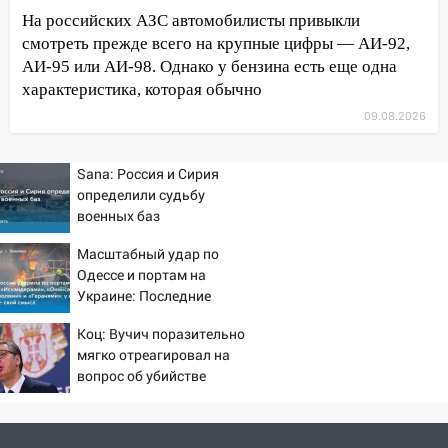
время»
На российских АЗС автомобилисты привыкли
смотреть прежде всего на крупные цифры — АИ-92,
16:17
Мелекесский район первым в
АИ-95 или АИ-98. Однако у бензина есть еще одна
Ульяновской области намолотил более
характеристика, которая обычно
100 тысяч тонн зерна
09.08.2026
15:17
В колледжи и техникумы
Ульяновской области подали более 10
тысяч заявлений
Sana: Россия и Сирия
определили судьбу
15:04
Фоторепортаж с улиц Ульяновска
военных баз
после шторма: поваленные деревья и
Масштабный удар по
затопленные улицы
Одессе и портам на
14:28
Ураган вырвал остановку на улице
Украине: Последние
Деева в Заволжье
новости, подробности об
Коц: Вучич поразительно
ударах России 9 августа
14:26
Жители Ульяновска сами
мягко отреагировал на
2026 года
пытаются расчистить ливнёвки, не
вопрос об убийстве
дождавшись коммунальщиков
русских
14:16
Шторм продолжает ломать город: