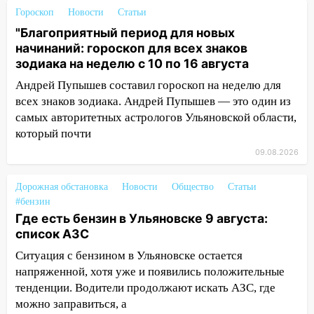
важные итоги прошедшей недели в
Гороскоп
Новости
Статьи
Ульяновской области
"Благоприятный период для новых
08:20
В Ульяновске восстановили
начинаний: гороскоп для всех знаков
трамвайную и троллейбусную
зодиака на неделю с 10 по 16 августа
инфраструктуру после шторма
Андрей Пупышев составил гороскоп на неделю для
08:19
Внимание! В Цильнинском районе
всех знаков зодиака. Андрей Пупышев — это один из
пропал 67-летний мужчина
самых авторитетных астрологов Ульяновской области,
который почти
08:11
На Ульяновск снова надвигается
09.08.2026
непогода
07:30
Евро-3 вместо Евро-5: что
Дорожная обстановка
Новости
Общество
Статьи
означают классы бензина и можно ли
#бензин
заливать «старое» топливо в
Где есть бензин в Ульяновске 9 августа:
современные автомобили
список АЗС
06:30
Какая погода будет в Ульяновской
Ситуация с бензином в Ульяновске остается
области днем 9 августа
напряженной, хотя уже и появились положительные
тенденции. Водители продолжают искать АЗС, где
05:05
День, когда всё может
можно заправиться, а
измениться: гороскоп на 9 августа —