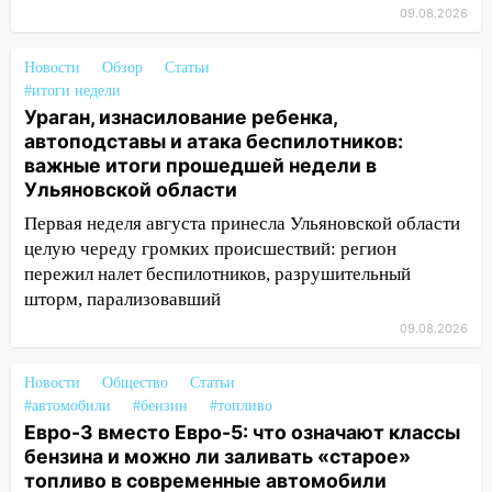
09.08.2026
три знака получат шанс, который нельзя
упустить
Новости
Обзор
Статьи
08.08.2026
#итоги недели
20:10
Во время урагана в Ульяновске на
Ураган, изнасилование ребенка,
Волге перевернулась лодка
автоподставы и атака беспилотников:
важные итоги прошедшей недели в
19:55
В Ульяновске упавшее дерево
Ульяновской области
заблокировало в машине двух женщин
Первая неделя августа принесла Ульяновской области
17:15
В Ульяновской области
целую череду громких происшествий: регион
ремонтируют девять мостов: один уже
пережил налет беспилотников, разрушительный
готов, ещё два — почти завершены
шторм, парализовавший
17:00
«Ульяновскалипсис»: последствия
09.08.2026
урагана 8 августа
Новости
Общество
Статьи
16:38
Прогноз погоды в Ульяновской
#автомобили
#бензин
#топливо
области на 9 августа
Евро-3 вместо Евро-5: что означают классы
бензина и можно ли заливать «старое»
16:34
Из-за мощной непогоды в
топливо в современные автомобили
Ульяновске отменили фестиваль «Наше