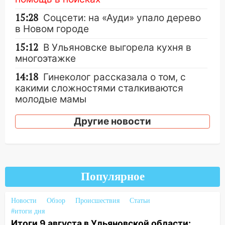
15:28
Соцсети: на «Ауди» упало дерево
в Новом городе
15:12
В Ульяновске выгорела кухня в
многоэтажке
14:18
Гинеколог рассказала о том, с
какими сложностями сталкиваются
молодые мамы
13:02
Соцсети: на улице Розы
Другие новости
Люксембург дерево упало на
автомобиль
13:00
«Благоприятный период для
новых начинаний: гороскоп для всех
Популярное
знаков зодиака на неделю с 10 по 16
августа
Новости
Обзор
Происшествия
Статьи
13:00
На проспекте Тюленева в
#итоги дня
Ульяновске образовалось «море»
Итоги 9 августа в Ульяновской области: