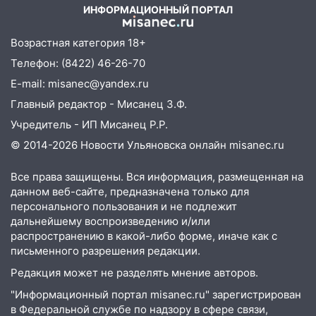
на улице Любови Шевцовой рухнул
ИНФОРМАЦИОННЫЙ ПОРТАЛ
светофор
Возрастная категория 18+
14:14
Студента из Ульяновска обманули
мошенники под видом преподавателя
Телефон: (8422) 46-26-70
E-mail: misanec@yandex.ru
14:12
Куда жаловаться ульяновцам на
упавшее дерево или затопленную улицу
Главный редактор - Мисанец З.Ф.
после непогоды
Учредитель - ИП Мисанец Р.Р.
13:59
В Новом городе ураганным
© 2014-2026 Новости Ульяновска онлайн
misanec.ru
ветром сорвало опалубку со
строящегося дома
Все права защищены. Вся информация, размещенная на
данном веб-сайте, предназначена только для
13:54
В мэрии Ульяновска рассказали,
персонального пользования и не подлежит
как устраняют последствия мощного
дальнейшему воспроизведению и/или
шторма
распространению в какой-либо форме, иначе как с
письменного разрешения редакции.
13:49
Стихия продолжает крушить
Редакция может не разделять мнение авторов.
Ульяновск: дерево рухнуло на дом на
Орджоникидзе
"Информационный портал misanec.ru" зарегистрирован
в Федеральной службе по надзору в сфере связи,