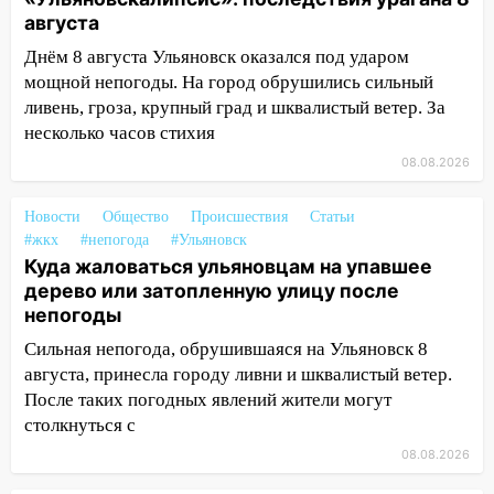
100 тысяч тонн зерна
августа
15:17
В колледжи и техникумы
Днём 8 августа Ульяновск оказался под ударом
Ульяновской области подали более 10
мощной непогоды. На город обрушились сильный
тысяч заявлений
ливень, гроза, крупный град и шквалистый ветер. За
несколько часов стихия
15:04
Фоторепортаж с улиц Ульяновска
08.08.2026
после шторма: поваленные деревья и
затопленные улицы
Новости
Общество
Происшествия
Статьи
14:28
Ураган вырвал остановку на улице
#жкх
#непогода
#Ульяновск
Деева в Заволжье
Куда жаловаться ульяновцам на упавшее
дерево или затопленную улицу после
14:26
Жители Ульяновска сами
непогоды
пытаются расчистить ливнёвки, не
дождавшись коммунальщиков
Сильная непогода, обрушившаяся на Ульяновск 8
августа, принесла городу ливни и шквалистый ветер.
14:16
Шторм продолжает ломать город:
После таких погодных явлений жители могут
на улице Любови Шевцовой рухнул
столкнуться с
светофор
08.08.2026
14:14
Студента из Ульяновска обманули