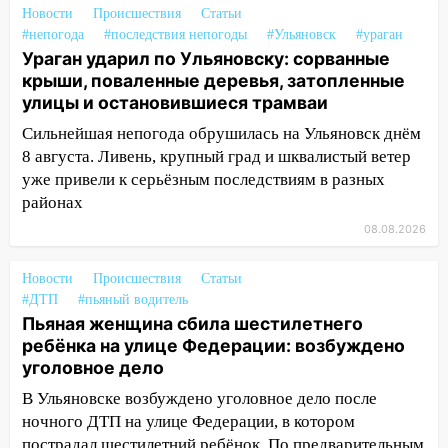
мошенники под видом преподавателя
Новости
Происшествия
Статьи
#непогода
#последствия непогоды
#Ульяновск
#ураган
14:12
Куда жаловаться ульяновцам на
Ураган ударил по Ульяновску: сорванные
упавшее дерево или затопленную улицу
крыши, поваленные деревья, затопленные
после непогоды
улицы и остановившиеся трамваи
13:59
В Новом городе ураганным
Сильнейшая непогода обрушилась на Ульяновск днём
ветром сорвало опалубку со
8 августа. Ливень, крупный град и шквалистый ветер
строящегося дома
уже привели к серьёзным последствиям в разных
районах
13:54
В мэрии Ульяновска рассказали,
как устраняют последствия мощного
08.08.2026
шторма
Новости
Происшествия
Статьи
13:49
Стихия продолжает крушить
#ДТП
#пьяный водитель
Ульяновск: дерево рухнуло на дом на
Пьяная женщина сбила шестилетнего
Орджоникидзе
ребёнка на улице Федерации: возбуждено
13:47
уголовное дело
На Нижней Террасе мощным
ветром вырвало дерево с корнем
В Ульяновске возбуждено уголовное дело после
ночного ДТП на улице Федерации, в котором
13:46
Сильный ветер сорвал крышу с
пострадал шестилетний ребёнок. По предварительным