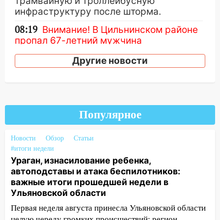
трамвайную и троллейбусную
инфраструктуру после шторма.
08:19
Внимание! В Цильнинском районе
пропал 67-летний мужчина
08:11
На Ульяновск снова надвигается
Другие новости
непогода
07:30
Евро-3 вместо Евро-5: что
означают классы бензина и можно ли
заливать «старое» топливо в
Популярное
современные автомобили
06:30
Какая погода будет в Ульяновской
Новости
Обзор
Статьи
области днем 9 августа
#итоги недели
Ураган, изнасилование ребенка,
05:05
День, когда всё может
автоподставы и атака беспилотников:
измениться: гороскоп на 9 августа —
важные итоги прошедшей недели в
три знака получат шанс, который нельзя
Ульяновской области
упустить
Первая неделя августа принесла Ульяновской области
08.08.2026
целую череду громких происшествий: регион