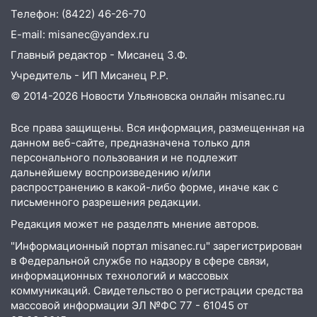
Телефон: (8422) 46-26-70
13:10
В Заволжском районе дерево
E-mail: misanec@yandex.ru
упало во дворе
Главный редактор - Мисанец З.Ф.
13:08
Ураган ударил по Ульяновску:
Учредитель - ИП Мисанец Р.Р.
сорванные крыши, поваленные деревья,
затопленные улицы и остановившиеся
© 2014-2026 Новости Ульяновска онлайн
misanec.ru
трамваи
Все права защищены. Вся информация, размещенная на
12:17
Ульяновск накрыл крупный град:
данном веб-сайте, предназначена только для
после ливня город снова уходит под
персонального пользования и не подлежит
воду
дальнейшему воспроизведению и/или
распространению в какой-либо форме, иначе как с
12:12
Прокуратура взяла на контроль
письменного разрешения редакции.
ДТП с шестилетним ребёнком на улице
Редакция может не разделять мнение авторов.
Федерации
"Информационный портал misanec.ru" зарегистрирован
12:01
Пьяная женщина сбила
в Федеральной службе по надзору в сфере связи,
шестилетнего ребёнка на улице
информационных технологий и массовых
Федерации: возбуждено уголовное дело
коммуникаций. Свидетельство о регистрации средства
массовой информации ЭЛ №ФС 77 - 61045 от
11:16
В Ульяновске ищут 37-летнего