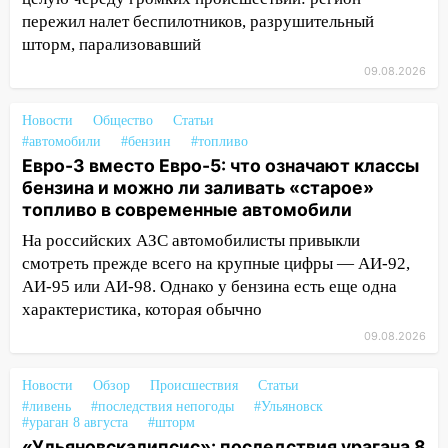
20:10
Во время урагана в Ульяновске на
пережил налет беспилотников, разрушительный
Волге перевернулась лодка
шторм, парализовавший
09.08.2026
19:55
В Ульяновске упавшее дерево
заблокировало в машине двух женщин
Новости
Общество
Статьи
17:15
В Ульяновской области
#автомобили
#бензин
#топливо
ремонтируют девять мостов: один уже
Евро-3 вместо Евро-5: что означают классы
готов, ещё два — почти завершены
бензина и можно ли заливать «старое»
топливо в современные автомобили
17:00
«Ульяновскалипсис»: последствия
урагана 8 августа
На российских АЗС автомобилисты привыкли
смотреть прежде всего на крупные цифры — АИ-92,
16:38
Прогноз погоды в Ульяновской
АИ-95 или АИ-98. Однако у бензина есть еще одна
области на 9 августа
характеристика, которая обычно
16:34
Из-за мощной непогоды в
09.08.2026
Ульяновске отменили фестиваль «Наше
время»
Новости
Обзор
Происшествия
Статьи
#ливень
#последствия непогоды
#Ульяновск
16:17
Мелекесский район первым в
#ураган 8 августа
#шторм
Ульяновской области намолотил более
«Ульяновскалипсис»: последствия урагана 8