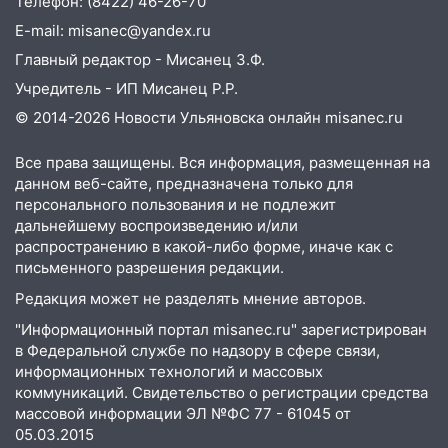
Телефон: (8422) 46-26-70
13:14
Ураган оторвал светофор на
E-mail: misanec@yandex.ru
проспекте Филатова в Ульяновске
Главный редактор - Мисанец З.Ф.
13:12
Дерево пробило крышу дома на
Учредитель - ИП Мисанец Р.Р.
Новгородской в Ульяновске и рухнуло
на электрощит
© 2014-2026 Новости Ульяновска онлайн
misanec.ru
13:10
В Заволжском районе дерево
Все права защищены. Вся информация, размещенная на
упало во дворе
данном веб-сайте, предназначена только для
персонального пользования и не подлежит
13:08
Ураган ударил по Ульяновску:
дальнейшему воспроизведению и/или
сорванные крыши, поваленные деревья,
распространению в какой-либо форме, иначе как с
затопленные улицы и остановившиеся
письменного разрешения редакции.
трамваи
Редакция может не разделять мнение авторов.
12:17
Ульяновск накрыл крупный град:
"Информационный портал misanec.ru" зарегистрирован
после ливня город снова уходит под
в Федеральной службе по надзору в сфере связи,
воду
информационных технологий и массовых
коммуникаций. Свидетельство о регистрации средства
12:12
Прокуратура взяла на контроль
массовой информации ЭЛ №ФС 77 - 61045 от
ДТП с шестилетним ребёнком на улице
05.03.2015
Федерации