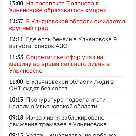
13:00
На проспекте Тюленева в
Ульяновске образовалось «море»
12:57
В Ульяновской области ожидается
крупный град
12:11
Где есть бензин в Ульяновске 9
августа: список АЗС
11:55
Соцсети: светофор упал на
машину во время сильного ливня в
Ульяновске
11:00
В Ульяновской области люди в
СНТ сидят без света
10:13
Прокуратура подвела итоги
недели в Ульяновской области
09:18
Из-за ливня заблокировано
движение трамваев в Ульяновске
09:15
Ураган, изнасилование ребенка,