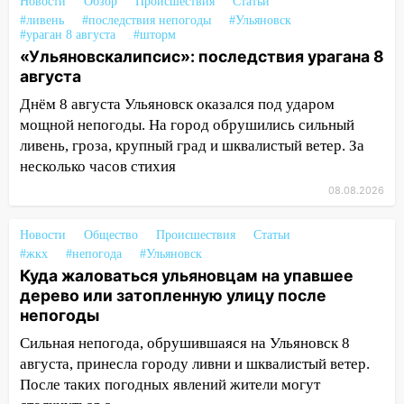
Новости
Обзор
Происшествия
Статьи
14:16
#ливень
Шторм продолжает ломать город:
#последствия непогоды
#Ульяновск
#ураган 8 августа
#шторм
на улице Любови Шевцовой рухнул
«Ульяновскалипсис»: последствия урагана 8
светофор
августа
14:14
Студента из Ульяновска обманули
Днём 8 августа Ульяновск оказался под ударом
мошенники под видом преподавателя
мощной непогоды. На город обрушились сильный
ливень, гроза, крупный град и шквалистый ветер. За
14:12
Куда жаловаться ульяновцам на
несколько часов стихия
упавшее дерево или затопленную улицу
после непогоды
08.08.2026
13:59
В Новом городе ураганным
Новости
Общество
Происшествия
Статьи
ветром сорвало опалубку со
#жкх
#непогода
#Ульяновск
строящегося дома
Куда жаловаться ульяновцам на упавшее
13:54
дерево или затопленную улицу после
В мэрии Ульяновска рассказали,
непогоды
как устраняют последствия мощного
шторма
Сильная непогода, обрушившаяся на Ульяновск 8
августа, принесла городу ливни и шквалистый ветер.
13:49
Стихия продолжает крушить
После таких погодных явлений жители могут
Ульяновск: дерево рухнуло на дом на