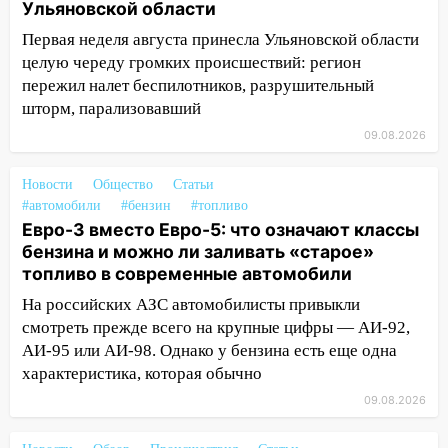
Ульяновской области
16:34
Из-за мощной непогоды в
Ульяновске отменили фестиваль «Наше
Первая неделя августа принесла Ульяновской области
время»
целую череду громких происшествий: регион
пережил налет беспилотников, разрушительный
16:17
Мелекесский район первым в
шторм, парализовавший
Ульяновской области намолотил более
100 тысяч тонн зерна
09.08.2026
15:17
В колледжи и техникумы
Новости
Общество
Статьи
Ульяновской области подали более 10
#автомобили
#бензин
#топливо
тысяч заявлений
Евро-3 вместо Евро-5: что означают классы
бензина и можно ли заливать «старое»
15:04
Фоторепортаж с улиц Ульяновска
топливо в современные автомобили
после шторма: поваленные деревья и
затопленные улицы
На российских АЗС автомобилисты привыкли
смотреть прежде всего на крупные цифры — АИ-92,
14:28
Ураган вырвал остановку на улице
АИ-95 или АИ-98. Однако у бензина есть еще одна
Деева в Заволжье
характеристика, которая обычно
14:26
Жители Ульяновска сами
09.08.2026
пытаются расчистить ливнёвки, не
дождавшись коммунальщиков