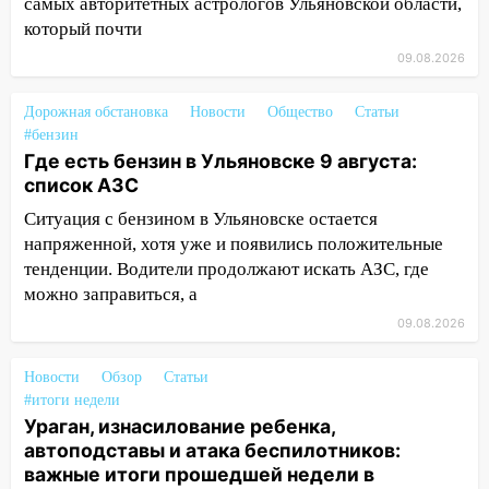
самых авторитетных астрологов Ульяновской области,
05:05
День, когда всё может
который почти
измениться: гороскоп на 9 августа —
09.08.2026
три знака получат шанс, который нельзя
упустить
Дорожная обстановка
Новости
Общество
Статьи
08.08.2026
#бензин
20:10
Во время урагана в Ульяновске на
Где есть бензин в Ульяновске 9 августа:
Волге перевернулась лодка
список АЗС
19:55
В Ульяновске упавшее дерево
Ситуация с бензином в Ульяновске остается
заблокировало в машине двух женщин
напряженной, хотя уже и появились положительные
тенденции. Водители продолжают искать АЗС, где
17:15
В Ульяновской области
можно заправиться, а
ремонтируют девять мостов: один уже
09.08.2026
готов, ещё два — почти завершены
17:00
«Ульяновскалипсис»: последствия
Новости
Обзор
Статьи
урагана 8 августа
#итоги недели
Ураган, изнасилование ребенка,
16:38
Прогноз погоды в Ульяновской
автоподставы и атака беспилотников:
области на 9 августа
важные итоги прошедшей недели в