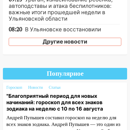
автоподставы и атака беспилотников:
важные итоги прошедшей недели в
Ульяновской области
08:20
В Ульяновске восстановили
трамвайную и троллейбусную
Другие новости
инфраструктуру после шторма.
08:19
Внимание! В Цильнинском районе
пропал 67-летний мужчина
08:11
На Ульяновск снова надвигается
Популярное
непогода
07:30
Евро-3 вместо Евро-5: что
Гороскоп
Новости
Статьи
означают классы бензина и можно ли
"Благоприятный период для новых
заливать «старое» топливо в
начинаний: гороскоп для всех знаков
современные автомобили
зодиака на неделю с 10 по 16 августа
06:30
Какая погода будет в Ульяновской
Андрей Пупышев составил гороскоп на неделю для
области днем 9 августа
всех знаков зодиака. Андрей Пупышев — это один из