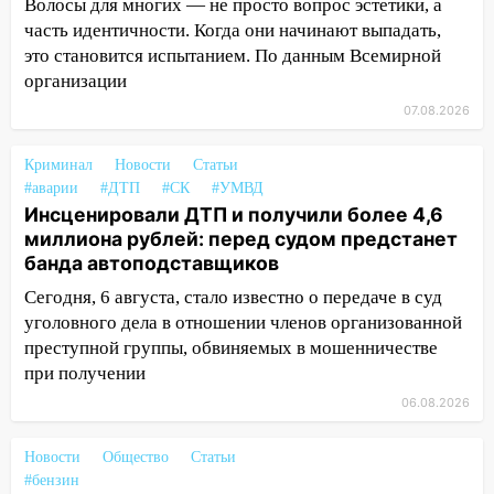
«Мураками»
Волосы для многих — не просто вопрос эстетики, а
часть идентичности. Когда они начинают выпадать,
14:04
Жару смоет ливнями: прогноз
это становится испытанием. По данным Всемирной
погоды в Ульяновской области на
организации
выходные 8-9 августа
07.08.2026
13:30
В Ульяновске транспортные
полицейские проведут акцию «Час
Криминал
Новости
Статьи
пассажира»
#аварии
#ДТП
#СК
#УМВД
Инсценировали ДТП и получили более 4,6
13:20
В Ульяновске за один день
миллиона рублей: перед судом предстанет
обокрали женщину на пляже и
банда автоподставщиков
подростка в сквере
Сегодня, 6 августа, стало известно о передаче в суд
13:01
В Димитровграде мужчина
уголовного дела в отношении членов организованной
выбросил из машины страйкбольную
преступной группы, обвиняемых в мошенничестве
гранату: его задержали
при получении
12:34
На Ульяновскую область
06.08.2026
надвигается сильнейшая непогода: град
и шквал до 27 м/с
Новости
Общество
Статьи
#бензин
12:31
Ульяновец хотел купить иномарку