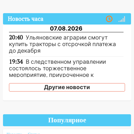
Новость часа
07.08.2026
20:40
Ульяновские аграрии смогут
купить тракторы с отсрочкой платежа
до декабря
19:34
В следственном управлении
состоялось торжественное
мероприятие, приуроченное к
празднованию Дня сотрудника органов
Другие новости
следствия Российской Федерации
19:30
Ульяновцев приглашают
поддержать «Симбирскую чебурашку»
на фестивале «ФормАРТ»
Популярное
18:11
Ульяновская область стала
пилотным регионом проекта