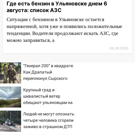
Где есть бензин в Ульяновске днем 6
из Европы и потерял 760 тысяч рублей
августа: список АЗС
12:20
В Чердаклинском районе
Ситуация с бензином в Ульяновске остается
столкнулись «Лада» и Chevrolet:
напряженной, хотя уже и появились положительные
пострадал 14-летний подросток
тенденции. Водители продолжают искать АЗС, где
можно заправиться, а
12:00
Где есть бензин в Ульяновске 7
августа: список АЗС
06.08.2026
11:50
Заснул рядом с ребёнком и
случайно задушил его: суд вынес
“Генерал 200” в квадрате.
приговор
Как Драпатый
переплюнул Сырского
11:38
В Ленинском районе пожар
полностью уничтожил дачный дом и
Крупный град и
шквалистый ветер
сарай
обещают ульяновцам на
11:38
В Госдуме предложили отменить
выходные
Людей не могут опознать:
ЕГЭ с 2027 года
четыре человека сгорели
11:25
В Ульяновске ИИ будет выявлять
заживо в страшном ДТП
нарушителей на контейнерных
на трассе 07/08/2026 –