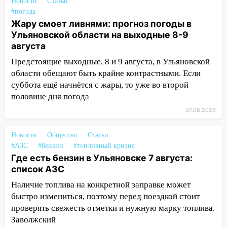
Новости
Статьи
«Культурное долголетие»
#погода
17:16
В реанимацию Ульяновской
Жару смоет ливнями: прогноз погоды в
областной больницы поступили шесть
Ульяновской области на выходные 8-9
новых аппаратов ИВЛ
августа
Предстоящие выходные, 8 и 9 августа, в Ульяновской
16:51
В Чердаклинском районе
области обещают быть крайне контрастными. Если
ремонтируют дороги, ставят остановки
суббота ещё начнётся с жары, то уже во второй
и проводят новое освещение
половине дня погода
16:35
В Ульяновске установили ещё
07.08.2026
девять бункеров для крупногабаритного
мусора
Новости
Общество
Статьи
16:26
В Ульяновске бесплатно покажут
#АЗС
#бензин
#топливный кризис
матч «Волги» под открытым небом
Где есть бензин в Ульяновске 7 августа:
список АЗС
16:12
В Ульяновском госуниверситете
Наличие топлива на конкретной заправке может
разработают отечественный прибор для
быстро измениться, поэтому перед поездкой стоит
цифровой ПЦР
проверять свежесть отметки и нужную марку топлива.
15:47
Ульяновцы могут вернуть деньги
Заволжский