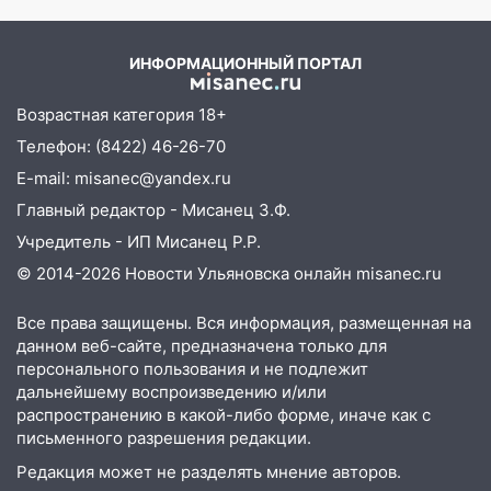
площадках
Новости
11:20
Ульяновская шахматистка
ИНФОРМАЦИОННЫЙ ПОРТАЛ
Валерия Клейменова выиграла два
золота в составе сборной мира
Возрастная категория 18+
11:16
В Ульяновске открыли памятную
Телефон: (8422) 46-26-70
доску декабристу Кондратию Рылееву
E-mail: misanec@yandex.ru
10:40
В Ульяновске спасатели ночью
Главный редактор - Мисанец З.Ф.
нашли потерявшегося в заброшенных
Учредитель - ИП Мисанец Р.Р.
садах 79-летнего мужчину
© 2014-2026 Новости Ульяновска онлайн
misanec.ru
10:26
На нескольких улицах Ульяновска
временно отключили холодную воду
Все права защищены. Вся информация, размещенная на
данном веб-сайте, предназначена только для
10:14
В Ульяновске двоих участников
персонального пользования и не подлежит
коррупционной схемы при ЦГКБ
дальнейшему воспроизведению и/или
отправили в колонию на 7 и 8 лет
распространению в какой-либо форме, иначе как с
письменного разрешения редакции.
09:52
Ночью беспилотники сбили над
Редакция может не разделять мнение авторов.
соседними Татарстаном и Саратовской