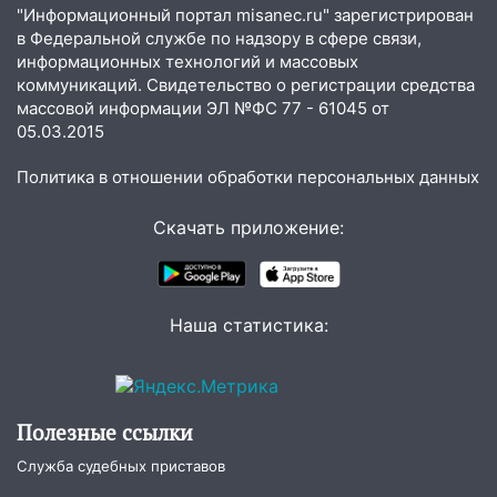
областью
"Информационный портал misanec.ru" зарегистрирован
в Федеральной службе по надзору в сфере связи,
09:41
Диана Шурыгина уверовала в
информационных технологий и массовых
Бога в СИЗО
коммуникаций. Свидетельство о регистрации средства
массовой информации ЭЛ №ФС 77 - 61045 от
09:35
В Ульяновске директора фирмы
05.03.2015
будут судить за неуплату налогов на 48
млн рублей
Политика в отношении обработки персональных данных
08:22
Подросток на питбайке сбил
Скачать приложение:
велосипедистку: пострадали двое
07:20
Жара возвращается: ожидается
знойный и сухой четверг
Наша статистика:
06:00
Под Ульяновском при развороте
пострадал 38-летний водитель
иномарки
05:00
«Каждая пятая женщина и каждый
Полезные ссылки
второй мужчина в мире сталкиваются с
Служба судебных приставов
алопецией»: врач рассказал, чем может