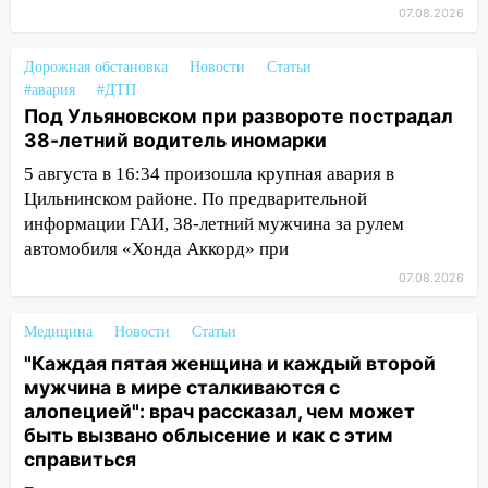
за абонементы закрывшегося фитнес-
07.08.2026
клуба «Рекорд-Fitness»
15:34
После вмешательства
Дорожная обстановка
Новости
Статьи
прокуратуры в селах Ульяновской
#авария
#ДТП
области привели в порядок детские
Под Ульяновском при развороте пострадал
площадки
38-летний водитель иномарки
5 августа в 16:34 произошла крупная авария в
15:27
Прокуратура проверяет
Цильнинском районе. По предварительной
капремонт школы в селе Кивать
информации ГАИ, 38-летний мужчина за рулем
15:08
В Кузоватово после прокурорской
автомобиля «Хонда Аккорд» при
проверки обновили разметку на
07.08.2026
пешеходных переходах
14:40
На проспекте Гая в Ульяновске
Медицина
Новости
Статьи
запретили остановку автомобилей на
"Каждая пятая женщина и каждый второй
50-метровом участке
мужчина в мире сталкиваются с
алопецией": врач рассказал, чем может
14:22
В Новом городе 8 августа пройдет
быть вызвано облысение и как с этим
большой фестиваль «Наше время» с
справиться
мотофристайлом и концертом