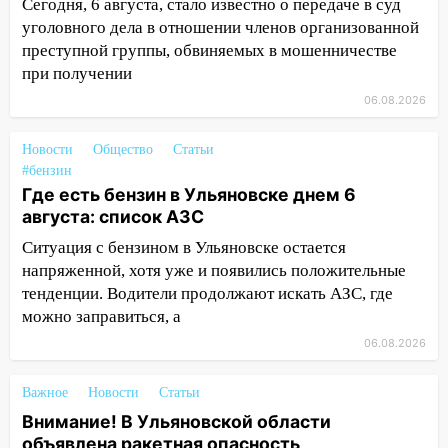
Сегодня, 6 августа, стало известно о передаче в суд
областью
уголовного дела в отношении членов организованной
09:41
Диана Шурыгина уверовала в
преступной группы, обвиняемых в мошенничестве
Бога в СИЗО
при получении
06.08.2026
09:35
В Ульяновске директора фирмы
будут судить за неуплату налогов на 48
млн рублей
Новости
Общество
Статьи
#бензин
08:22
Подросток на питбайке сбил
Где есть бензин в Ульяновске днем 6
велосипедистку: пострадали двое
августа: список АЗС
07:20
Жара возвращается: ожидается
Ситуация с бензином в Ульяновске остается
знойный и сухой четверг
напряженной, хотя уже и появились положительные
тенденции. Водители продолжают искать АЗС, где
06:00
Под Ульяновском при развороте
можно заправиться, а
пострадал 38-летний водитель
06.08.2026
иномарки
05:00
«Каждая пятая женщина и каждый
Важное
Новости
Статьи
второй мужчина в мире сталкиваются с
Внимание! В Ульяновской области
алопецией»: врач рассказал, чем может
объявлена ракетная опасность