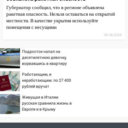
быть вызвано облысение и как с этим
справиться
Губернатор сообщил, что в регионе объявлена
ракетная опасность. Нельзя оставаться на открытой
03:30
Гороскоп на 7 августа: пятница
местности. В качестве укрытия используйте
принесет прилив творческой энергии и
помещения с несущими
отличные шансы исправить старые
06.08.2026
ошибки
06.08.2026
Подросток напал на
23:20
Прогноз погоды на 7 августа в
десятилетнюю девочку,
Ульяновской области
ворвавшись в квартиру
20:04
Ульяновцев приглашают на забег,
Работающим, и
посвящённый Дню воздушного флота
неработающим: по 27 400
России
рублей вручат
пенсионерам в сентябре -
19:12
В Ульяновской области
Живущая в Италии
PrimaMedia.ru
руководителя частной компании
русская сравнила жизнь в
наказали за сокрытие прошлого своего
Европе и в Крыму
сотрудник
18:02
В Ульяновск едут звезды