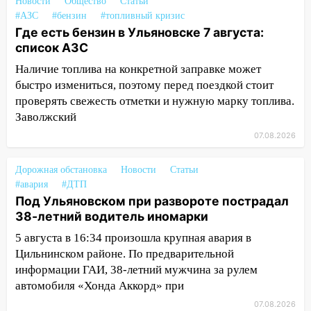
12:31
Ульяновец хотел купить иномарку
Новости
Общество
Статьи
из Европы и потерял 760 тысяч рублей
#АЗС
#бензин
#топливный кризис
Где есть бензин в Ульяновске 7 августа:
12:20
В Чердаклинском районе
список АЗС
столкнулись «Лада» и Chevrolet:
Наличие топлива на конкретной заправке может
пострадал 14-летний подросток
быстро измениться, поэтому перед поездкой стоит
12:00
Где есть бензин в Ульяновске 7
проверять свежесть отметки и нужную марку топлива.
августа: список АЗС
Заволжский
11:50
07.08.2026
Заснул рядом с ребёнком и
случайно задушил его: суд вынес
приговор
Дорожная обстановка
Новости
Статьи
#авария
#ДТП
11:38
В Ленинском районе пожар
Под Ульяновском при развороте пострадал
полностью уничтожил дачный дом и
38-летний водитель иномарки
сарай
5 августа в 16:34 произошла крупная авария в
11:38
В Госдуме предложили отменить
Цильнинском районе. По предварительной
ЕГЭ с 2027 года
информации ГАИ, 38-летний мужчина за рулем
автомобиля «Хонда Аккорд» при
11:25
В Ульяновске ИИ будет выявлять
07.08.2026
нарушителей на контейнерных