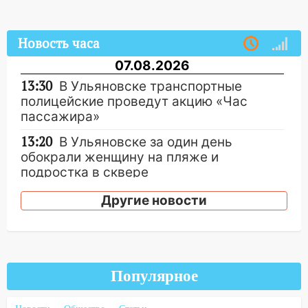
Новость часа
07.08.2026
13:30
В Ульяновске транспортные
полицейские проведут акцию «Час
пассажира»
13:20
В Ульяновске за один день
обокрали женщину на пляже и
подростка в сквере
13:01
В Димитровграде мужчина
Другие новости
выбросил из машины страйкбольную
гранату: его задержали
12:34
На Ульяновскую область
надвигается сильнейшая непогода: град
Популярное
и шквал до 27 м/с