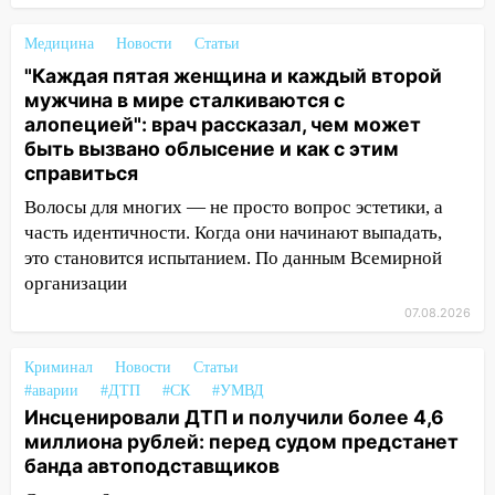
площадках
Медицина
Новости
Статьи
11:20
Ульяновская шахматистка
"Каждая пятая женщина и каждый второй
Валерия Клейменова выиграла два
мужчина в мире сталкиваются с
золота в составе сборной мира
алопецией": врач рассказал, чем может
11:16
быть вызвано облысение и как с этим
В Ульяновске открыли памятную
справиться
доску декабристу Кондратию Рылееву
Волосы для многих — не просто вопрос эстетики, а
10:40
В Ульяновске спасатели ночью
часть идентичности. Когда они начинают выпадать,
нашли потерявшегося в заброшенных
это становится испытанием. По данным Всемирной
садах 79-летнего мужчину
организации
10:26
На нескольких улицах Ульяновска
07.08.2026
временно отключили холодную воду
10:14
В Ульяновске двоих участников
Криминал
Новости
Статьи
коррупционной схемы при ЦГКБ
#аварии
#ДТП
#СК
#УМВД
Инсценировали ДТП и получили более 4,6
отправили в колонию на 7 и 8 лет
миллиона рублей: перед судом предстанет
09:52
Ночью беспилотники сбили над
банда автоподставщиков
соседними Татарстаном и Саратовской