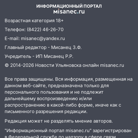
баскетбола!
ИНФОРМАЦИОННЫЙ ПОРТАЛ
17:08
Ульяновский областной суд
оставил в силе приговор руководству
Возрастная категория 18+
«УльяновскФармации» за махинации на
Телефон: (8422) 46-26-70
3,2 млн рублей
E-mail: misanec@yandex.ru
16:09
Ветераны легкой атлетики из
Главный редактор - Мисанец З.Ф.
Ульяновска успешно выступили на
Учредитель - ИП Мисанец Р.Р.
Чемпионате России
© 2014-2026 Новости Ульяновска онлайн
misanec.ru
16:02
В Ульяновской области убрали
более 28% площадей зерновых и
Все права защищены. Вся информация, размещенная на
зернобобовых культур
данном веб-сайте, предназначена только для
персонального пользования и не подлежит
15:51
Бросила кирпич в жену брата: в
дальнейшему воспроизведению и/или
Ульяновской области завели дело на
распространению в какой-либо форме, иначе как с
агрессивную женщину
письменного разрешения редакции.
15:47
На улице Радищева сбили
Редакция может не разделять мнение авторов.
курьера: крупная авария в Ульяновске
"Информационный портал misanec.ru" зарегистрирован
в Федеральной службе по надзору в сфере связи,