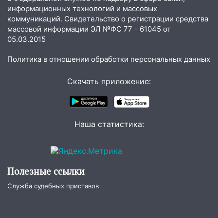
15:15
Проводил до квартиры и ограбил:
информационных технологий и массовых
новый кавалер женщины оказался
коммуникаций. Свидетельство о регистрации средства
рецидивистом
массовой информации ЭЛ №ФС 77 - 61045 от
05.03.2015
14:26
В Ульяновске ограничат движение
по улице Ефремова
Политика в отношении обработки персональных данных
14:23
67% ульяновцев готовы
передумать увольняться, если им
Скачать приложение:
повысят зарплату
14:01
Инсценировали ДТП и получили
более 4,6 миллиона рублей: перед
Наша статистика:
судом предстанет банда
автоподставщиков
13:36
В Инзе произошел крупный пожар
Полезные ссылки
13:00
В суде защитили репутацию
мужчины, которого необоснованно
Служба судебных приставов
обвиняли в жестоком обращении с
животными