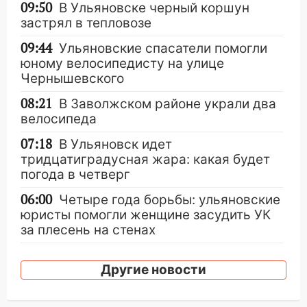
09:50
В Ульяновске черный коршун
застрял в тепловозе
09:44
Ульяновские спасатели помогли
юному велосипедисту на улице
Чернышевского
08:21
В Заволжском районе украли два
велосипеда
07:18
В Ульяновск идет
тридцатиградусная жара: какая будет
погода в четверг
06:00
Четыре года борьбы: ульяновские
юристы помогли женщине засудить УК
за плесень на стенах
05:00
Кому 6 августа звезды сулят
Другие новости
прибыль, а кому — испытания на
прочность
05.08.2026