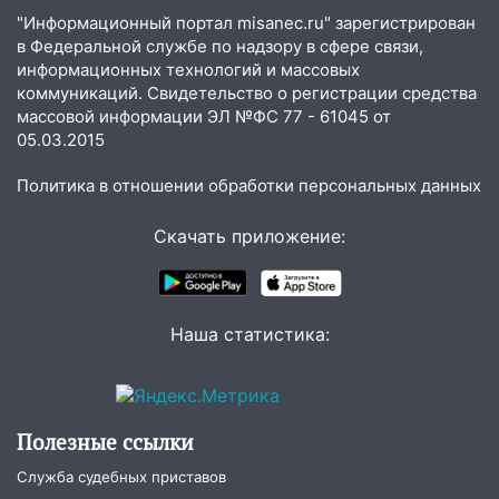
неделю подряд удерживает самые
"Информационный портал misanec.ru" зарегистрирован
низкие цены на подсолнечное масло
в Федеральной службе по надзору в сфере связи,
19:33
Коровы-рекордсменки: в
информационных технологий и массовых
Ульяновской области выросли надои
коммуникаций. Свидетельство о регистрации средства
молока
массовой информации ЭЛ №ФС 77 - 61045 от
05.03.2015
18:20
В Ульяновской области до конца
года благоустроят 20 родников
Политика в отношении обработки персональных данных
17:27
В Ульяновской области 114 детей-
Скачать приложение:
сирот получили жильё с начала года
16:43
Дорожный сезон перевалил за
экватор: в Ульяновской области
Наша статистика:
обновили половину региональных трасс
16:31
В Ульяновской области
капитально отремонтируют 101
многоквартирный дом
Полезные ссылки
16:30
Прогноз погоды в Ульяновской
Служба судебных приставов
области на 5 августа