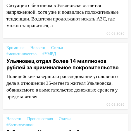
Ульяновске задержали 19-летнюю
Ситуация с бензином в Ульяновске остается
сообщницу мошенников
напряженной, хотя уже и появились положительные
16:12
Едва не перерезал горло: в
тенденции. Водители продолжают искать АЗС, где
Вешкайме посиделки с судимым
можно заправиться, а
знакомым закончились для женщины
05.08.2026
больницей
16:06
18-летняя девушка без прав
Криминал
Новости
Статьи
перевернулась на мопеде и попала в
#мошенничество
#УМВД
больницу
Ульяновец отдал более 14 миллионов
рублей за криминальное покровительство
15:59
Ульяновец отдал более 14
Полицейские завершили расследование уголовного
миллионов рублей за криминальное
дела в отношении 35-летнего жителя Ульяновска,
покровительство
обвиняемого в вымогательстве денежных средств у
15:32
На «кольце» кроссовер сбил 18-
представителя
летнего мопедиста
05.08.2026
15:00
В Ульяновске после тройного ДТП
госпитализировали 25-летнего байкера
Новости
Происшествия
Статьи
#беспилотники
14:32
На Ульяновскую область