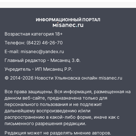
городов Тверской
06:10
Двое мигрантов изнасиловали 13-
области сегодня -
летнюю девочку в центре Ульяновска
Afanasy.biz – Тверские
ИНФОРМАЦИОННЫЙ ПОРТАЛ
новости. Новости
06:00
Мертвеца выкопали, посадили в
мешок и попытались утопить в Волге
Возрастная категория 18+
Телефон: (8422) 46-26-70
05:30
Астрологи назвали самый
опасный день августа: что ждет каждый
E-mail: misanec@yandex.ru
знак 5 августа
Главный редактор - Мисанец З.Ф.
04.08.2026
Учредитель - ИП Мисанец Р.Р.
23:27
Прокуратура проверяет
© 2014-2026 Новости Ульяновска онлайн
misanec.ru
капремонт школы в посёлке Налейка
Все права защищены. Вся информация, размещенная на
22:33
Прокуратура проверяет
данном веб-сайте, предназначена только для
спортивные объекты в Старой Майне
персонального пользования и не подлежит
дальнейшему воспроизведению и/или
21:01
Ульяновцев приглашают сдать
распространению в какой-либо форме, иначе как с
кровь: День донора пройдёт 6 августа
письменного разрешения редакции.
20:17
Ульяновская область девятую
Редакция может не разделять мнение авторов.