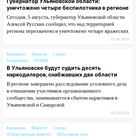
Губернатор Ульяновской области:
надвигается жара
уничтожено четыре беспилотника в регионе
14:08
Пешеход переходил по «зебре»:
Сегодня, 5 августа, губернатор Ульяновской области
подробности серьезной аварии на
Алексей Русских сообщил, что над территорией
Фруктовой
региона перехвачено и уничтожено четыре вражеских
05.08.2026
13:30
В Димитровграде на улице
Трудовой горело здание
Криминал
Новости
Статьи
13:00
Водитель без прав врезался в
#наркотики
#УМВД
припаркованный автомобиль
В Ульяновске будут судить десять
наркодилеров, снабжавших две области
12:37
Переезжал «зебру» на
велосипеде и попал под колеса
В регионе завершено расследование уголовного дела
в отношении участников организованного
12:18
Вспыхнул изнутри: в
сообщества, занимавшегося сбытом наркотиков в
Железнодорожном районе горела дача
Ульяновской и Самарской
11:33
В Засвияжье под колёса авто
05.08.2026
попал мужчина
Криминал
Новости
Статьи
11:17
В Радищевском районе сгорели
#Следственный комитет
#Уголовное дело