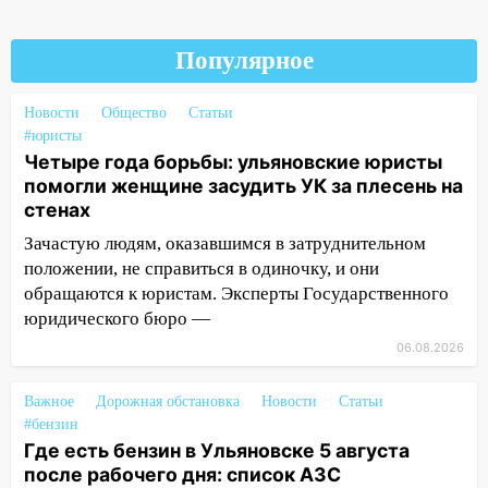
22:58
Соцсети: на проспекте Тюленева
ДТП с мотоциклистом
Популярное
20:22
Мошенники обманули 92-летнюю
Новости
Общество
Статьи
жительницу Ульяновской области
#юристы
19:14
Житель Ульяновской области
Четыре года борьбы: ульяновские юристы
подвез троих незнакомцев на трассе и
помогли женщине засудить УК за плесень на
заработал уголовное дело
стенах
Зачастую людям, оказавшимся в затруднительном
18:14
Прогноз погоды на 6 августа в
положении, не справиться в одиночку, и они
Ульяновской области
обращаются к юристам. Эксперты Государственного
18:00
Мотофристайл, рок и силовой
юридического бюро —
экстрим: в Ульяновске пройдет
06.08.2026
большой фестиваль «Наше время»
17:30
Где есть бензин в Ульяновске 5
Важное
Дорожная обстановка
Новости
Статьи
августа после рабочего дня: список АЗС
#бензин
Где есть бензин в Ульяновске 5 августа
17:05
«Обыск» по видеосвязи: в
после рабочего дня: список АЗС