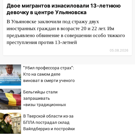
хозяйственные постройки
Двое мигрантов изнасиловали 13-летнюю
11:00
девочку в центре Ульяновска
В Канадее горел жилой дом
В Ульяновске заключили под стражу двух
10:18
Губернатор Ульяновской области:
иностранных граждан в возрасте 20 и 22 лет. Им
уничтожено четыре беспилотника в
предъявлено обвинение в совершении особо тяжкого
регионе
преступления против 13-летней
10:00
В Ульяновске дотла сгорел
05.08.2026
легковой автомобиль
09:39
В Ульяновске будут судить десять
"Убил профессора страх":
наркодилеров, снабжавших две области
Кто на самом деле
виноват в смерти ученого
09:25
Вынесли приговор дебоширам,
Зезина, остановившего
избившим мужчину в трамвае
Бельгийцы стали
мальчишек на поле с
запрашивать
горохом
08:27
Ульяновская полиция получила
«визы традиционных
один из шести уникальных автомобилей
ценностей» в посольстве
в России
В Тверской области из-за
РФ
БПЛА пострадал склад
07:02
Жара отступит: какой будет
Вайлдберриз и постройки
погода в Ульяновске днем 5 августа
в СНТ – Новости Твери и