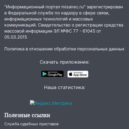
домов и выстрел за водку
"Информационный портал misanec.ru" зарегистрирован
в Федеральной службе по надзору в сфере связи,
07:50
Какая погоды будет днем 8
информационных технологий и массовых
августа
коммуникаций. Свидетельство о регистрации средства
массовой информации ЭЛ №ФС 77 - 61045 от
06:45
Императорский мост в
05.03.2015
Ульяновске останется закрытым до
утра 10 августа
Политика в отношении обработки персональных данных
05:18
Судьба готовит сюрприз: гороскоп
на 8 августа — кому повезет с
Скачать приложение:
деньгами, а кого ждет неожиданная
встреча
04:47
В Ульяновской области объявили
Наша статистика:
ракетную опасность: звучат сирены
07.08.2026
20:40
Ульяновские аграрии смогут
Полезные ссылки
купить тракторы с отсрочкой платежа
до декабря
Служба судебных приставов