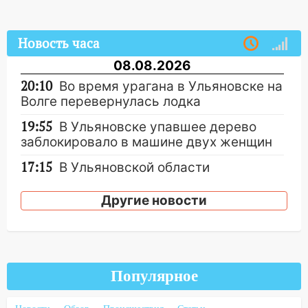
Новость часа
08.08.2026
20:10
Во время урагана в Ульяновске на
Волге перевернулась лодка
19:55
В Ульяновске упавшее дерево
заблокировало в машине двух женщин
17:15
В Ульяновской области
ремонтируют девять мостов: один уже
готов, ещё два — почти завершены
Другие новости
17:00
«Ульяновскалипсис»: последствия
урагана 8 августа
16:38
Прогноз погоды в Ульяновской
Популярное
области на 9 августа
16:34
Из-за мощной непогоды в