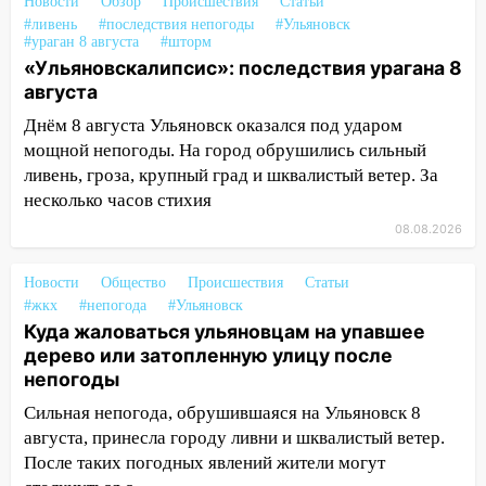
Новости
Обзор
Происшествия
Статьи
Ульяновске отменили фестиваль «Наше
#ливень
#последствия непогоды
#Ульяновск
время»
#ураган 8 августа
#шторм
«Ульяновскалипсис»: последствия урагана 8
16:17
Мелекесский район первым в
августа
Ульяновской области намолотил более
Днём 8 августа Ульяновск оказался под ударом
100 тысяч тонн зерна
мощной непогоды. На город обрушились сильный
15:17
В колледжи и техникумы
ливень, гроза, крупный град и шквалистый ветер. За
Ульяновской области подали более 10
несколько часов стихия
тысяч заявлений
08.08.2026
15:04
Фоторепортаж с улиц Ульяновска
после шторма: поваленные деревья и
Новости
Общество
Происшествия
Статьи
затопленные улицы
#жкх
#непогода
#Ульяновск
Куда жаловаться ульяновцам на упавшее
14:28
Ураган вырвал остановку на улице
дерево или затопленную улицу после
Деева в Заволжье
непогоды
14:26
Жители Ульяновска сами
Сильная непогода, обрушившаяся на Ульяновск 8
пытаются расчистить ливнёвки, не
августа, принесла городу ливни и шквалистый ветер.
дождавшись коммунальщиков
После таких погодных явлений жители могут