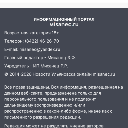
против Трампа
12:01
Пьяная женщина сбила
шестилетнего ребёнка на улице
Федерации: возбуждено уголовное дело
ИНФОРМАЦИОННЫЙ ПОРТАЛ
11:16
В Ульяновске ищут 37-летнего
Возрастная категория 18+
мужчину, пропавшего ещё 19 июля
Телефон: (8422) 46-26-70
10:30
От мотофристайла до прогулки с
E-mail: misanec@yandex.ru
хаски: куда сходить в Ульяновской
области 8–9 августа
Главный редактор - Мисанец З.Ф.
Учредитель - ИП Мисанец Р.Р.
10:11
Директора ульяновской
«Нефтяной топливной компании» будут
© 2014-2026 Новости Ульяновска онлайн
misanec.ru
судить за неуплату 48,4 млн рублей
налогов
Все права защищены. Вся информация, размещенная на
данном веб-сайте, предназначена только для
09:28
Дети на дорогах: пострадали
персонального пользования и не подлежит
велосипедисты, мотоциклисты и
дальнейшему воспроизведению и/или
пешеходы. Обзор крупных аварий в
распространению в какой-либо форме, иначе как с
Ульяновской области
письменного разрешения редакции.
08:30
Поджог со свечой, 16 сгоревших
Редакция может не разделять мнение авторов.