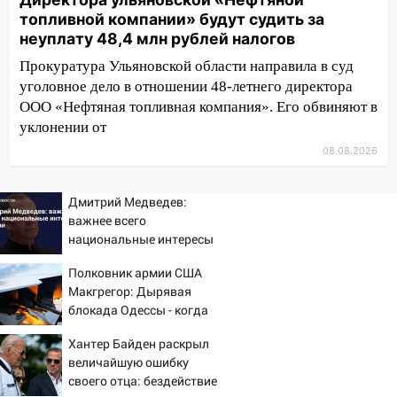
проспекте Филатова в Ульяновске
топливной компании» будут судить за
неуплату 48,4 млн рублей налогов
13:12
Дерево пробило крышу дома на
Прокуратура Ульяновской области направила в суд
Новгородской в Ульяновске и рухнуло
уголовное дело в отношении 48-летнего директора
на электрощит
ООО «Нефтяная топливная компания». Его обвиняют в
13:10
В Заволжском районе дерево
уклонении от
упало во дворе
08.08.2026
13:08
Ураган ударил по Ульяновску:
сорванные крыши, поваленные деревья,
Дмитрий Медведев:
затопленные улицы и остановившиеся
важнее всего
трамваи
национальные интересы
России
12:17
Ульяновск накрыл крупный град:
Полковник армии США
после ливня город снова уходит под
Макгрегор: Дырявая
воду
блокада Одессы - когда
же в командовании ВМФ
12:12
Прокуратура взяла на контроль
Хантер Байден раскрыл
России за это полетят
ДТП с шестилетним ребёнком на улице
величайшую ошибку
головы?
Федерации
своего отца: бездействие