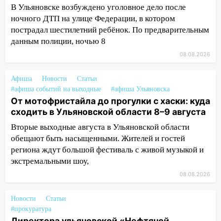
В Ульяновске возбуждено уголовное дело после
13:47
На Нижней Террасе мощным
ночного ДТП на улице Федерации, в котором
ветром вырвало дерево с корнем
пострадал шестилетний ребёнок. По предварительным
13:46
данным полиции, ночью 8
Сильный ветер сорвал крышу с
СТО на проспекте Созидателей
08.08.2026
13:35
Непогода продолжает бить по
Афиша
Новости
Статьи
транспорту: в Ульяновске трамвай
#афиша событий на выходные
#афиша Ульяновска
сошёл с рельсов
От мотофристайла до прогулки с хаски: куда
13:22
Упавшие деревья перекрыли
сходить в Ульяновской области 8–9 августа
дороги в Ульяновске: фото
Вторые выходные августа в Ульяновской области
обещают быть насыщенными. Жителей и гостей
13:17
Непогода в Ульяновске не
региона ждут большой фестиваль с живой музыкой и
закончится сегодня: сильные ливни
экстремальными шоу,
сохранятся 9 августа
08.08.2026
13:15
Трижды «брал в долг» без спроса:
житель Вешкаймского района похитил у
Новости
Статьи
знакомого 191 тысячу рублей
#прокуратура
13:14
Ураган оторвал светофор на
Директора ульяновской «Нефтяной