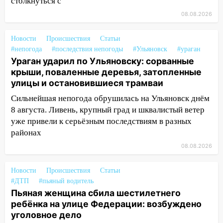
столкнуться с
14:16
Шторм продолжает ломать город:
на улице Любови Шевцовой рухнул
08.08.2026
светофор
Новости
Происшествия
Статьи
14:14
Студента из Ульяновска обманули
#непогода
#последствия непогоды
#Ульяновск
#ураган
мошенники под видом преподавателя
Ураган ударил по Ульяновску: сорванные
крыши, поваленные деревья, затопленные
14:12
Куда жаловаться ульяновцам на
улицы и остановившиеся трамваи
упавшее дерево или затопленную улицу
после непогоды
Сильнейшая непогода обрушилась на Ульяновск днём
8 августа. Ливень, крупный град и шквалистый ветер
13:59
В Новом городе ураганным
уже привели к серьёзным последствиям в разных
ветром сорвало опалубку со
районах
строящегося дома
08.08.2026
13:54
В мэрии Ульяновска рассказали,
как устраняют последствия мощного
Новости
Происшествия
Статьи
шторма
#ДТП
#пьяный водитель
Пьяная женщина сбила шестилетнего
13:49
Стихия продолжает крушить
ребёнка на улице Федерации: возбуждено
Ульяновск: дерево рухнуло на дом на
уголовное дело
Орджоникидзе