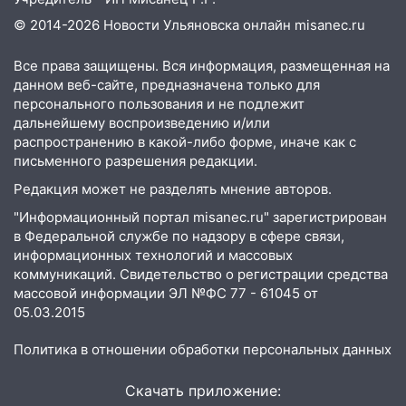
Ульяновской области перевозчик
© 2014-2026 Новости Ульяновска онлайн
misanec.ru
провернул хитрую схему с чужими
проездными
Все права защищены. Вся информация, размещенная на
12:10
Ульяновский алиментщик накопил
данном веб-сайте, предназначена только для
120 тысяч долга
персонального пользования и не подлежит
дальнейшему воспроизведению и/или
11:49
Снят режим «Ракетная
распространению в какой-либо форме, иначе как с
опасность» на территории Ульяновской
письменного разрешения редакции.
области
Редакция может не разделять мнение авторов.
11:30
Кабмин РФ разрешил до 1 июля
"Информационный портал misanec.ru" зарегистрирован
2027 года импорт, выпуск и обращение
в Федеральной службе по надзору в сфере связи,
бензина Евро 2, Евро 3, Евро 4
информационных технологий и массовых
коммуникаций. Свидетельство о регистрации средства
11:12
Соцсети: на Рябикова автомобиль
массовой информации ЭЛ №ФС 77 - 61045 от
врезался в забор
05.03.2015
10:27
Где есть бензин в Ульяновске
Политика в отношении обработки персональных данных
днем 6 августа: список АЗС
10:16
Внимание! В Ульяновской области
Скачать приложение: