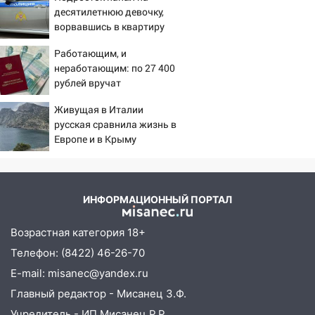
рецидивистом
десятилетнюю девочку,
ворвавшись в квартиру
14:26
В Ульяновске ограничат движение
по улице Ефремова
Работающим, и
неработающим: по 27 400
14:23
67% ульяновцев готовы
рублей вручат
передумать увольняться, если им
пенсионерам в сентябре -
повысят зарплату
Живущая в Италии
PrimaMedia.ru
русская сравнила жизнь в
14:01
Инсценировали ДТП и получили
Европе и в Крыму
более 4,6 миллиона рублей: перед
судом предстанет банда
автоподставщиков
ИНФОРМАЦИОННЫЙ ПОРТАЛ
13:36
В Инзе произошел крупный пожар
Возрастная категория 18+
13:00
В суде защитили репутацию
мужчины, которого необоснованно
Телефон: (8422) 46-26-70
обвиняли в жестоком обращении с
E-mail: misanec@yandex.ru
животными
Главный редактор - Мисанец З.Ф.
12:28
Миллион на «льготниках»: в
Учредитель - ИП Мисанец Р.Р.