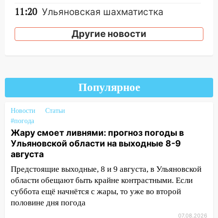
11:20
Ульяновская шахматистка
Валерия Клейменова выиграла два
золота в составе сборной мира
Другие новости
11:16
В Ульяновске открыли памятную
доску декабристу Кондратию Рылееву
10:40
В Ульяновске спасатели ночью
Популярное
нашли потерявшегося в заброшенных
садах 79-летнего мужчину
Новости
Статьи
10:26
На нескольких улицах Ульяновска
#погода
временно отключили холодную воду
Жару смоет ливнями: прогноз погоды в
Ульяновской области на выходные 8-9
10:14
В Ульяновске двоих участников
августа
коррупционной схемы при ЦГКБ
отправили в колонию на 7 и 8 лет
Предстоящие выходные, 8 и 9 августа, в Ульяновской
области обещают быть крайне контрастными. Если
09:52
Ночью беспилотники сбили над
суббота ещё начнётся с жары, то уже во второй
соседними Татарстаном и Саратовской
половине дня погода
областью
07.08.2026