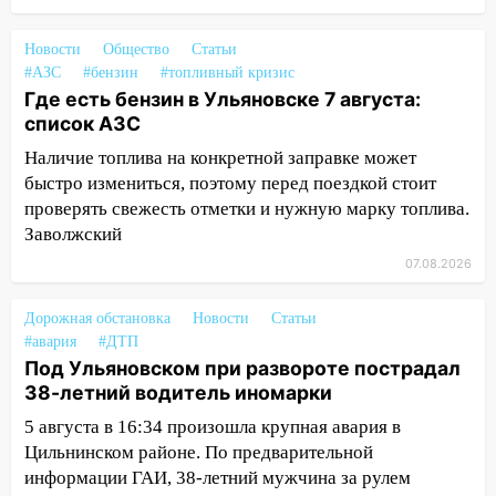
09:41
Диана Шурыгина уверовала в
Бога в СИЗО
Новости
Общество
Статьи
#АЗС
#бензин
#топливный кризис
09:35
В Ульяновске директора фирмы
Где есть бензин в Ульяновске 7 августа:
будут судить за неуплату налогов на 48
список АЗС
млн рублей
Наличие топлива на конкретной заправке может
08:22
Подросток на питбайке сбил
быстро измениться, поэтому перед поездкой стоит
велосипедистку: пострадали двое
проверять свежесть отметки и нужную марку топлива.
Заволжский
07:20
Жара возвращается: ожидается
знойный и сухой четверг
07.08.2026
06:00
Под Ульяновском при развороте
Дорожная обстановка
Новости
Статьи
пострадал 38-летний водитель
#авария
#ДТП
иномарки
Под Ульяновском при развороте пострадал
38-летний водитель иномарки
05:00
«Каждая пятая женщина и каждый
второй мужчина в мире сталкиваются с
5 августа в 16:34 произошла крупная авария в
алопецией»: врач рассказал, чем может
Цильнинском районе. По предварительной
быть вызвано облысение и как с этим
информации ГАИ, 38-летний мужчина за рулем
справиться