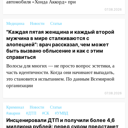
автомобиля «Хонда Аккорд» при
03:30
Гороскоп на 7 августа: пятница
07.08.2026
принесет прилив творческой энергии и
отличные шансы исправить старые
Медицина
Новости
Статьи
ошибки
"Каждая пятая женщина и каждый второй
06.08.2026
мужчина в мире сталкиваются с
алопецией": врач рассказал, чем может
23:20
Прогноз погоды на 7 августа в
быть вызвано облысение и как с этим
Ульяновской области
справиться
20:04
Ульяновцев приглашают на забег,
Волосы для многих — не просто вопрос эстетики, а
посвящённый Дню воздушного флота
часть идентичности. Когда они начинают выпадать,
России
это становится испытанием. По данным Всемирной
19:12
организации
В Ульяновской области
руководителя частной компании
07.08.2026
наказали за сокрытие прошлого своего
сотрудник
Криминал
Новости
Статьи
#аварии
#ДТП
#СК
#УМВД
18:02
В Ульяновск едут звезды
Инсценировали ДТП и получили более 4,6
баскетбола!
миллиона рублей: перед судом предстанет