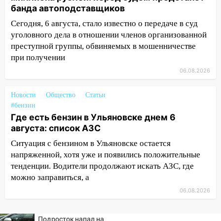
17:08
Ульяновский областной суд
банда автоподставщиков
оставил в силе приговор руководству
Сегодня, 6 августа, стало известно о передаче в суд
«УльяновскФармации» за махинации на
уголовного дела в отношении членов организованной
3,2 млн рублей
преступной группы, обвиняемых в мошенничестве
16:09
при получении
Ветераны легкой атлетики из
Ульяновска успешно выступили на
06.08.2026
Чемпионате России
Новости
Общество
Статьи
16:02
В Ульяновской области убрали
#бензин
более 28% площадей зерновых и
Где есть бензин в Ульяновске днем 6
зернобобовых культур
августа: список АЗС
15:51
Бросила кирпич в жену брата: в
Ситуация с бензином в Ульяновске остается
Ульяновской области завели дело на
напряженной, хотя уже и появились положительные
агрессивную женщину
тенденции. Водители продолжают искать АЗС, где
15:47
можно заправиться, а
На улице Радищева сбили
курьера: крупная авария в Ульяновске
06.08.2026
15:15
Проводил до квартиры и ограбил:
новый кавалер женщины оказался
Подросток напал на