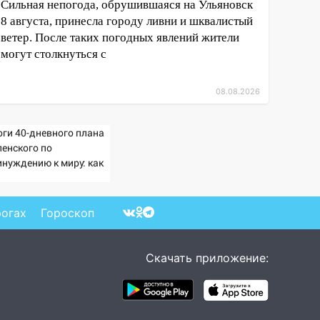
Сильная непогода, обрушившаяся на Ульяновск
8 августа, принесла городу ливни и шквалистый
ветер. После таких погодных явлений жители
могут столкнуться с
08.08.2026
оги 40-дневного плана
ленского по
инуждению к миру: как
ветила Россия, полный
збор провала операции
раины от военкора
рогах
Гороскоп
ца
Скачать приложение: