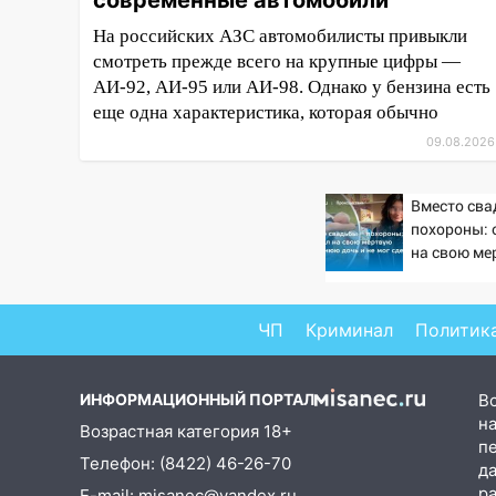
современные автомобили
17:15
В Ульяновской области
На российских АЗС автомобилисты привыкли
ремонтируют девять мостов:
смотреть прежде всего на крупные цифры —
один уже готов, ещё два —
АИ-92, АИ-95 или АИ-98. Однако у бензина есть
почти завершены
еще одна характеристика, которая обычно
17:00
«Ульяновскалипсис»:
09.08.2026
последствия урагана 8 августа
16:38
Прогноз погоды в
Вместо сва
Ульяновской области на 9
похороны: 
августа
на свою ме
летнюю доч
16:34
Из-за мощной непогоды в
сдержать 
Ульяновске отменили
ЧП
Криминал
Политик
фестиваль «Наше время»
16:17
Мелекесский район
первым в Ульяновской области
ИНФОРМАЦИОННЫЙ ПОРТАЛ
В
намолотил более 100 тысяч
на
Возрастная категория 18+
тонн зерна
п
Телефон: (8422) 46-26-70
д
15:17
В колледжи и техникумы
р
E-mail: misanec@yandex.ru