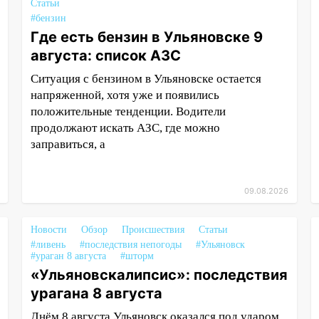
Статьи
#бензин
Где есть бензин в Ульяновске 9
августа: список АЗС
Ситуация с бензином в Ульяновске остается
напряженной, хотя уже и появились
положительные тенденции. Водители
продолжают искать АЗС, где можно
заправиться, а
09.08.2026
Новости
Обзор
Происшествия
Статьи
#ливень
#последствия непогоды
#Ульяновск
#ураган 8 августа
#шторм
«Ульяновскалипсис»: последствия
урагана 8 августа
Днём 8 августа Ульяновск оказался под ударом