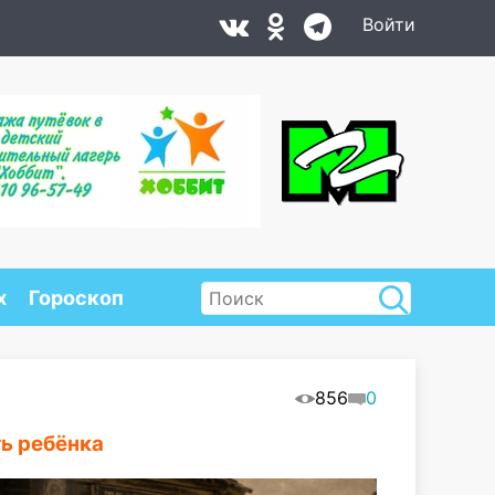
Войти
х
Гороскоп
856
0
ть ребёнка