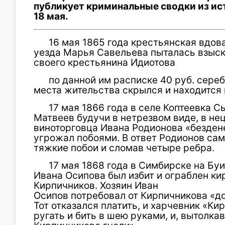
публикует криминальные сводки из ист
18 мая.
16 мая 1865 года крестьянская вдов
уезда Марья Савельева пыталась взыск
своего крестьянина Идиотова
по данной им расписке 40 руб. сереб
места жительства скрылся и находится 
17 мая 1866 года в селе Коптеевка 
Матвеев будучи в нетрезвом виде, в не
виноторговца Ивана Родионова «безден
угрожал побоями. В ответ Родионов сам
тяжкие побои и сломав четыре ребра.
17 мая 1868 года в Симбирске на Бу
Ивана Осипова был избит и ограблен ки
Кирпичников. Хозяин Иван
Осипов потребовал от Кирпичникова «дол
Тот отказался платить, и харчевник «К
ругать и бить в шею руками, и, вытолка