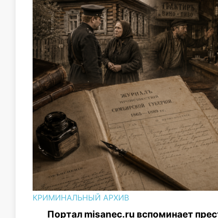
КРИМИНАЛЬНЫЙ АРХИВ
Портал misanec.ru вспоминает прес