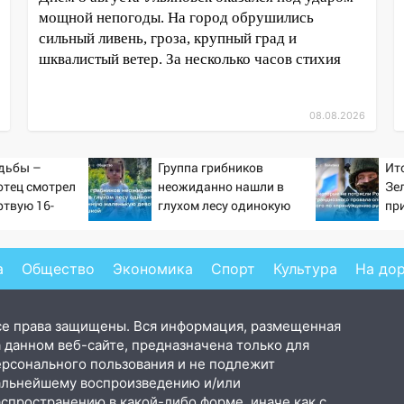
мощной непогоды. На город обрушились
сильный ливень, гроза, крупный град и
шквалистый ветер. За несколько часов стихия
08.08.2026
дьбы –
Группа грибников
Ит
отец смотрел
неожиданно нашли в
Зе
ртвую 16-
глухом лесу одинокую
пр
ь и не мог
испуганную маленькую
от
слезы
девочку с игрушкой
ра
Ук
а
Общество
Экономика
Спорт
Культура
На до
Ко
се права защищены. Вся информация, размещенная
 данном веб-сайте, предназначена только для
ерсонального пользования и не подлежит
альнейшему воспроизведению и/или
аспространению в какой-либо форме, иначе как с