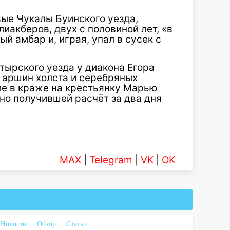
вые Чукалы Буинского уезда,
акберов, двух с половиной лет, «в
ый амбар и, играя, упал в сусек с
атырского уезда у диакона Егора
 аршин холста и серебряных
ие в краже на крестьянку Марью
 но получившей расчёт за два дня
MAX
|
Telegram
|
VK
|
OK
Новости
Обзор
Статьи