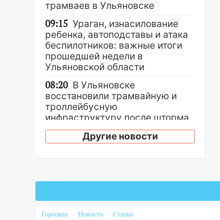
трамваев в Ульяновске
09:15
Ураган, изнасилование
ребенка, автоподставы и атака
беспилотников: важные итоги
прошедшей недели в
Ульяновской области
08:20
В Ульяновске
восстановили трамвайную и
троллейбусную
инфраструктуру после шторма.
08:19
Внимание! В
Другие новости
Цильнинском районе пропал
67-летний мужчина
08:11
На Ульяновск снова
надвигается непогода
07:30
Евро-3 вместо Евро-5:
что означают классы бензина и
Гороскоп
Новости
Статьи