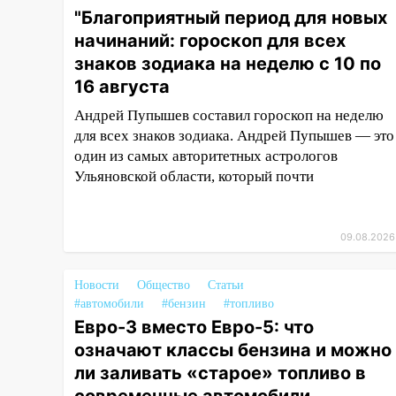
можно ли заливать «старое»
"Благоприятный период для новых
топливо в современные
начинаний: гороскоп для всех
автомобили
знаков зодиака на неделю с 10 по
06:30
Какая погода будет в
16 августа
Ульяновской области днем 9
Андрей Пупышев составил гороскоп на неделю
августа
для всех знаков зодиака. Андрей Пупышев — это
05:05
День, когда всё может
один из самых авторитетных астрологов
измениться: гороскоп на 9
Ульяновской области, который почти
августа — три знака получат
шанс, который нельзя упустить
08.08.2026
09.08.2026
20:10
Во время урагана в
Ульяновске на Волге
Новости
Общество
Статьи
перевернулась лодка
#автомобили
#бензин
#топливо
Евро-3 вместо Евро-5: что
19:55
В Ульяновске упавшее
означают классы бензина и можно
дерево заблокировало в
ли заливать «старое» топливо в
машине двух женщин