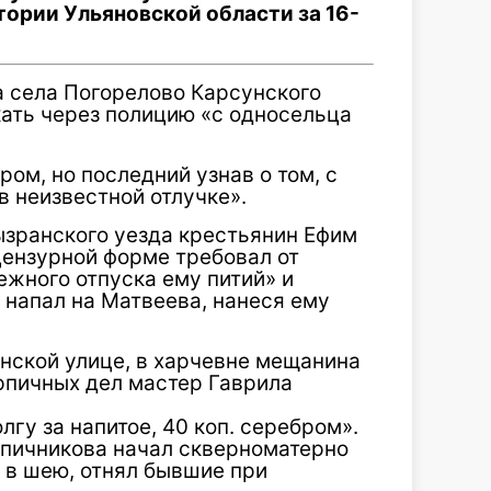
ории Ульяновской области за 16-
а села Погорелово Карсунского
ать через полицию «с односельца
ром, но последний узнав о том, с
в неизвестной отлучке».
Сызранского уезда крестьянин Ефим
цензурной форме требовал от
ежного отпуска ему питий» и
 напал на Матвеева, нанеся ему
инской улице, в харчевне мещанина
рпичных дел мастер Гаврила
гу за напитое, 40 коп. серебром».
ирпичникова начал скверноматерно
в в шею, отнял бывшие при