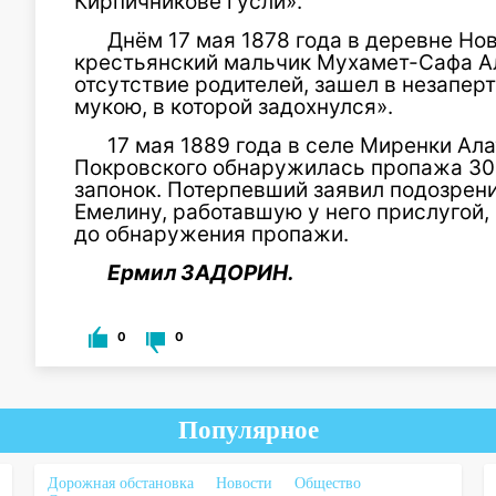
Кирпичникове гусли».
Днём 17 мая 1878 года в деревне Но
крестьянский мальчик Мухамет-Сафа Али
отсутствие родителей, зашел в незаперт
мукою, в которой задохнулся».
17 мая 1889 года в селе Миренки Ал
Покровского обнаружилась пропажа 30
запонок. Потерпевший заявил подозрен
Емелину, работавшую у него прислугой,
до обнаружения пропажи.
Ермил ЗАДОРИН.
0
0
Популярное
Дорожная обстановка
Новости
Общество