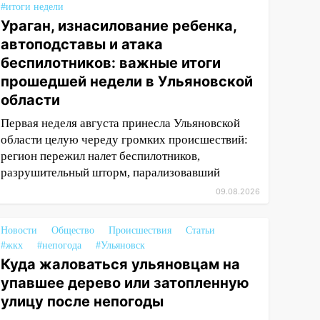
#итоги недели
Ураган, изнасилование ребенка,
автоподставы и атака
беспилотников: важные итоги
прошедшей недели в Ульяновской
области
Первая неделя августа принесла Ульяновской
области целую череду громких происшествий:
регион пережил налет беспилотников,
разрушительный шторм, парализовавший
09.08.2026
Новости
Общество
Происшествия
Статьи
#жкх
#непогода
#Ульяновск
Куда жаловаться ульяновцам на
упавшее дерево или затопленную
улицу после непогоды