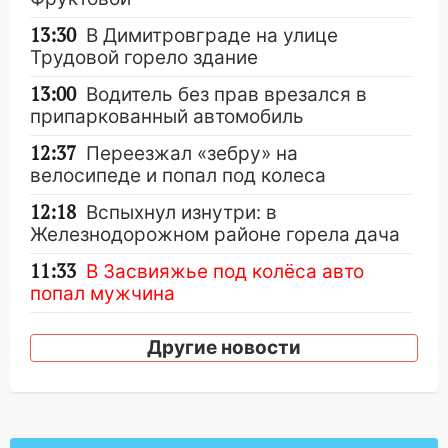
13:30
В Димитровграде на улице
Трудовой горело здание
13:00
Водитель без прав врезался в
припаркованный автомобиль
12:37
Переезжал «зебру» на
велосипеде и попал под колеса
12:18
Вспыхнул изнутри: в
Железнодорожном районе горела дача
11:33
В Засвияжье под колёса авто
попал мужчина
11:17
В Радищевском районе сгорели
Другие новости
хозяйственные постройки
11:00
В Канадее горел жилой дом
10:18
Губернатор Ульяновской области: