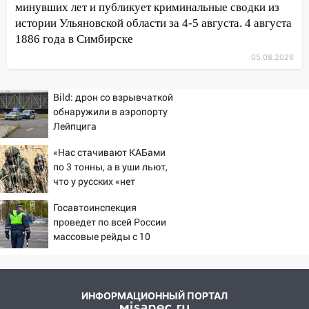
минувших лет и публикует криминальные сводки из
16-м этаже в Ульяновске
истории Ульяновской области за 4-5 августа. 4 августа
16:10
Прокуратура потребовала
1886 года в Симбирске
усилить борьбу со свалками в
05.08.2026
Инзенском районе
16:06
Патриарх Кирилл оценил работу
Bild: дрон со взрывчаткой
Симбирской епархии
обнаружили в аэропорту
Лейпцига
15:45
Жителям села Тагай больше не
придётся ездить в райцентр ради сдачи
«Нас стачивают КАБами
анализов
по 3 тонны, а в уши льют,
что у русских «нет
15:30
После жалобы прокурору на
резервов»
улице Льва Толстого в Старой Майне
Госавтоинспекция
восстановили освещение
проведет по всей России
массовые рейды с 10
15:23
За неделю ульяновские спасатели
августа
спасли восемь человек
14:40
Житель Димитровграда поверил в
ИНФОРМАЦИОННЫЙ ПОРТАЛ
«посылку от дочери» и лишился более 3