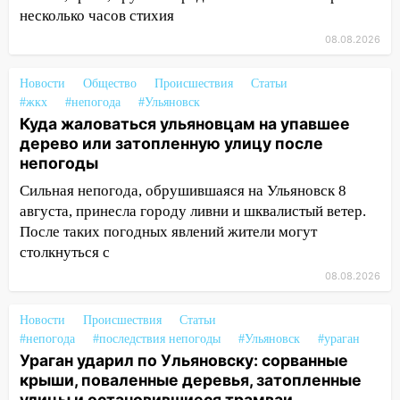
15:17
В колледжи и техникумы
несколько часов стихия
Ульяновской области подали более 10
08.08.2026
тысяч заявлений
15:04
Фоторепортаж с улиц Ульяновска
Новости
Общество
Происшествия
Статьи
после шторма: поваленные деревья и
#жкх
#непогода
#Ульяновск
затопленные улицы
Куда жаловаться ульяновцам на упавшее
дерево или затопленную улицу после
14:28
Ураган вырвал остановку на улице
непогоды
Деева в Заволжье
Сильная непогода, обрушившаяся на Ульяновск 8
14:26
Жители Ульяновска сами
августа, принесла городу ливни и шквалистый ветер.
пытаются расчистить ливнёвки, не
После таких погодных явлений жители могут
дождавшись коммунальщиков
столкнуться с
14:16
Шторм продолжает ломать город:
08.08.2026
на улице Любови Шевцовой рухнул
светофор
Новости
Происшествия
Статьи
#непогода
#последствия непогоды
#Ульяновск
#ураган
14:14
Студента из Ульяновска обманули
Ураган ударил по Ульяновску: сорванные
мошенники под видом преподавателя
крыши, поваленные деревья, затопленные
14:12
Куда жаловаться ульяновцам на
улицы и остановившиеся трамваи