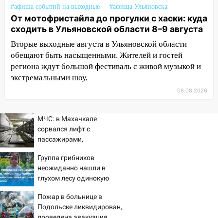
транспорту: в Ульяновске трамвай
#афиша событий на выходные
#афиша Ульяновска
сошёл с рельсов
От мотофристайла до прогулки с хаски: куда
сходить в Ульяновской области 8–9 августа
13:22
Упавшие деревья перекрыли
Вторые выходные августа в Ульяновской области
дороги в Ульяновске: фото
обещают быть насыщенными. Жителей и гостей
13:17
Непогода в Ульяновске не
региона ждут большой фестиваль с живой музыкой и
закончится сегодня: сильные ливни
экстремальными шоу,
сохранятся 9 августа
08.08.2026
13:15
Трижды «брал в долг» без спроса:
житель Вешкаймского района похитил у
МЧС: в Махачкале
знакомого 191 тысячу рублей
сорвался лифт с
пассажирами,
13:14
Ураган оторвал светофор на
пострадали четыре
проспекте Филатова в Ульяновске
Группа грибников
человека
неожиданно нашли в
13:12
Дерево пробило крышу дома на
глухом лесу одинокую
Новгородской в Ульяновске и рухнуло
испуганную маленькую
на электрощит
Пожар в больнице в
девочку с игрушкой
Подольске ликвидирован,
13:10
В Заволжском районе дерево
проведена эвакуация