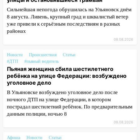
упавшее дерево или затопленную улицу
Сильнейшая непогода обрушилась на Ульяновск днём
после непогоды
8 августа. Ливень, крупный град и шквалистый ветер
уже привели к серьёзным последствиям в разных
13:59
В Новом городе ураганным
районах
ветром сорвало опалубку со
строящегося дома
08.08.2026
13:54
В мэрии Ульяновска рассказали,
Новости
Происшествия
Статьи
как устраняют последствия мощного
#ДТП
#пьяный водитель
шторма
Пьяная женщина сбила шестилетнего
13:49
Стихия продолжает крушить
ребёнка на улице Федерации: возбуждено
Ульяновск: дерево рухнуло на дом на
уголовное дело
Орджоникидзе
В Ульяновске возбуждено уголовное дело после
ночного ДТП на улице Федерации, в котором
13:47
На Нижней Террасе мощным
пострадал шестилетний ребёнок. По предварительным
ветром вырвало дерево с корнем
данным полиции, ночью 8
13:46
Сильный ветер сорвал крышу с
08.08.2026
СТО на проспекте Созидателей
13:35
Непогода продолжает бить по
Афиша
Новости
Статьи