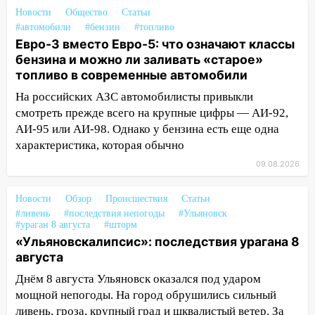
Новости
Общество
Статьи
19:55
В Ульяновске упавшее дерево
#автомобили
#бензин
#топливо
заблокировало в машине двух женщин
Евро-3 вместо Евро-5: что означают классы
бензина и можно ли заливать «старое»
17:15
В Ульяновской области
топливо в современные автомобили
ремонтируют девять мостов: один уже
готов, ещё два — почти завершены
На российских АЗС автомобилисты привыкли
смотреть прежде всего на крупные цифры — АИ-92,
17:00
«Ульяновскалипсис»: последствия
АИ-95 или АИ-98. Однако у бензина есть еще одна
урагана 8 августа
характеристика, которая обычно
16:38
Прогноз погоды в Ульяновской
09.08.2026
области на 9 августа
Новости
Обзор
Происшествия
Статьи
16:34
Из-за мощной непогоды в
#ливень
#последствия непогоды
#Ульяновск
Ульяновске отменили фестиваль «Наше
#ураган 8 августа
#шторм
время»
«Ульяновскалипсис»: последствия урагана 8
августа
16:17
Мелекесский район первым в
Ульяновской области намолотил более
Днём 8 августа Ульяновск оказался под ударом
100 тысяч тонн зерна
мощной непогоды. На город обрушились сильный
ливень, гроза, крупный град и шквалистый ветер. За