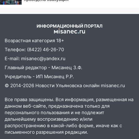
упало во дворе
13:08
Ураган ударил по Ульяновску:
сорванные крыши, поваленные деревья,
ИНФОРМАЦИОННЫЙ ПОРТАЛ
затопленные улицы и остановившиеся
трамваи
Возрастная категория 18+
12:17
Ульяновск накрыл крупный град:
Телефон: (8422) 46-26-70
после ливня город снова уходит под
E-mail: misanec@yandex.ru
воду
Главный редактор - Мисанец З.Ф.
12:12
Прокуратура взяла на контроль
Учредитель - ИП Мисанец Р.Р.
ДТП с шестилетним ребёнком на улице
Федерации
© 2014-2026 Новости Ульяновска онлайн
misanec.ru
12:01
Пьяная женщина сбила
Все права защищены. Вся информация, размещенная на
шестилетнего ребёнка на улице
данном веб-сайте, предназначена только для
Федерации: возбуждено уголовное дело
персонального пользования и не подлежит
дальнейшему воспроизведению и/или
11:16
В Ульяновске ищут 37-летнего
распространению в какой-либо форме, иначе как с
мужчину, пропавшего ещё 19 июля
письменного разрешения редакции.