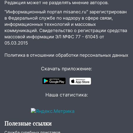
10:30
От мотофристайла до прогулки с
Редакция может не разделять мнение авторов.
хаски: куда сходить в Ульяновской
"Информационный портал misanec.ru" зарегистрирован
области 8–9 августа
в Федеральной службе по надзору в сфере связи,
информационных технологий и массовых
10:11
Директора ульяновской
коммуникаций. Свидетельство о регистрации средства
«Нефтяной топливной компании» будут
массовой информации ЭЛ №ФС 77 - 61045 от
судить за неуплату 48,4 млн рублей
05.03.2015
налогов
09:28
Политика в отношении обработки персональных данных
Дети на дорогах: пострадали
велосипедисты, мотоциклисты и
пешеходы. Обзор крупных аварий в
Скачать приложение:
Ульяновской области
08:30
Поджог со свечой, 16 сгоревших
домов и выстрел за водку
Наша статистика:
07:50
Какая погоды будет днем 8
августа
06:45
Императорский мост в
Полезные ссылки
Ульяновске останется закрытым до
Служба судебных приставов