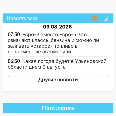
Новость часа
09.08.2026
07:30
Евро-3 вместо Евро-5: что
означают классы бензина и можно ли
заливать «старое» топливо в
современные автомобили
06:30
Какая погода будет в Ульяновской
области днем 9 августа
05:05
День, когда всё может
Другие новости
измениться: гороскоп на 9 августа —
три знака получат шанс, который нельзя
упустить
08.08.2026
Популярное
20:10
Во время урагана в Ульяновске на
Волге перевернулась лодка