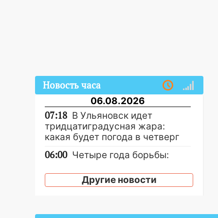
Новость часа
06.08.2026
07:18
В Ульяновск идет
тридцатиградусная жара:
какая будет погода в четверг
06:00
Четыре года борьбы:
ульяновские юристы помогли
женщине засудить УК за
Другие новости
плесень на стенах
05:00
Кому 6 августа звезды
сулят прибыль, а кому —