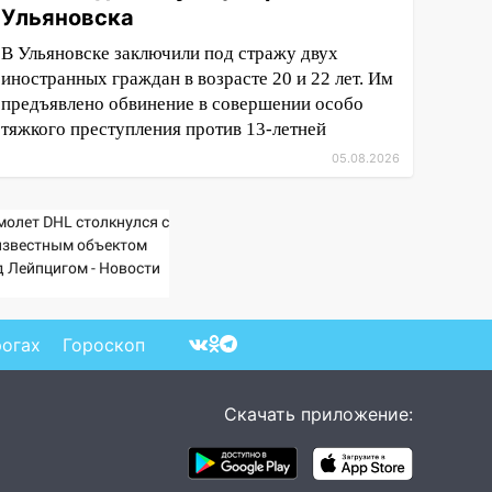
Ульяновска
В Ульяновске заключили под стражу двух
иностранных граждан в возрасте 20 и 22 лет. Им
предъявлено обвинение в совершении особо
тяжкого преступления против 13-летней
05.08.2026
молет DHL столкнулся с
известным объектом
д Лейпцигом - Новости
Вести.ru
рогах
Гороскоп
Скачать приложение: