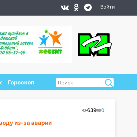
Войти
х
Гороскоп
639
0
воду из-за аварии