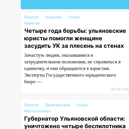
испытания на прочность
05.08.2026
Новости
Общество
Статьи
22:58
Соцсети: на проспекте
#юристы
Тюленева ДТП с
Четыре года борьбы: ульяновские
мотоциклистом
юристы помогли женщине
засудить УК за плесень на стенах
20:22
Мошенники обманули 92-
летнюю жительницу
Зачастую людям, оказавшимся в
Ульяновской области
затруднительном положении, не справиться в
одиночку, и они обращаются к юристам.
19:14
Житель Ульяновской
Эксперты Государственного юридического
области подвез троих
незнакомцев на трассе и
бюро —
заработал уголовное дело
06.08.2026
18:14
Прогноз погоды на 6
августа в Ульяновской области
Новости
Происшествия
Статьи
#беспилотники
18:00
Мотофристайл, рок и
Губернатор Ульяновской области:
силовой экстрим: в Ульяновске
уничтожено четыре беспилотника
пройдет большой фестиваль