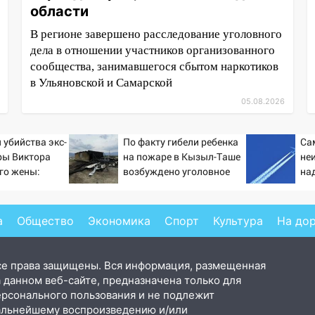
области
В регионе завершено расследование уголовного
дела в отношении участников организованного
сообщества, занимавшегося сбытом наркотиков
в Ульяновской и Самарской
05.08.2026
 убийства экс-
По факту гибели ребенка
Са
ры Виктора
на пожаре в Кызыл-Таше
не
его жены:
возбуждено уголовное
на
ирующих
дело
на 
вые
ти
а
Общество
Экономика
Спорт
Культура
На до
се права защищены. Вся информация, размещенная
 данном веб-сайте, предназначена только для
ерсонального пользования и не подлежит
альнейшему воспроизведению и/или