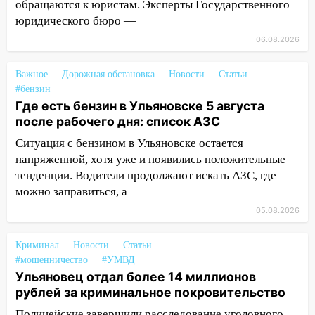
обращаются к юристам. Эксперты Государственного
проездными
юридического бюро —
12:10
Ульяновский алиментщик накопил
06.08.2026
120 тысяч долга
Важное
Дорожная обстановка
Новости
Статьи
11:49
Снят режим «Ракетная
#бензин
опасность» на территории Ульяновской
Где есть бензин в Ульяновске 5 августа
области
после рабочего дня: список АЗС
11:30
Кабмин РФ разрешил до 1 июля
Ситуация с бензином в Ульяновске остается
2027 года импорт, выпуск и обращение
напряженной, хотя уже и появились положительные
бензина Евро 2, Евро 3, Евро 4
тенденции. Водители продолжают искать АЗС, где
можно заправиться, а
11:12
Соцсети: на Рябикова автомобиль
врезался в забор
05.08.2026
10:27
Где есть бензин в Ульяновске
Криминал
Новости
Статьи
днем 6 августа: список АЗС
#мошенничество
#УМВД
10:16
Ульяновец отдал более 14 миллионов
Внимание! В Ульяновской области
рублей за криминальное покровительство
объявлена ракетная опасность
Полицейские завершили расследование уголовного