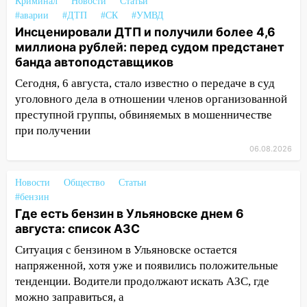
оставил в силе приговор руководству
Криминал
Новости
Статьи
«УльяновскФармации» за махинации на
#аварии
#ДТП
#СК
#УМВД
3,2 млн рублей
Инсценировали ДТП и получили более 4,6
миллиона рублей: перед судом предстанет
16:09
Ветераны легкой атлетики из
банда автоподставщиков
Ульяновска успешно выступили на
Сегодня, 6 августа, стало известно о передаче в суд
Чемпионате России
уголовного дела в отношении членов организованной
16:02
В Ульяновской области убрали
преступной группы, обвиняемых в мошенничестве
более 28% площадей зерновых и
при получении
зернобобовых культур
06.08.2026
15:51
Бросила кирпич в жену брата: в
Ульяновской области завели дело на
Новости
Общество
Статьи
агрессивную женщину
#бензин
Где есть бензин в Ульяновске днем 6
15:47
На улице Радищева сбили
августа: список АЗС
курьера: крупная авария в Ульяновске
Ситуация с бензином в Ульяновске остается
15:15
Проводил до квартиры и ограбил:
напряженной, хотя уже и появились положительные
новый кавалер женщины оказался
тенденции. Водители продолжают искать АЗС, где
рецидивистом
можно заправиться, а