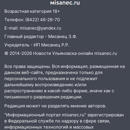
прочность
Возрастная категория 18+
05.08.2026
Телефон: (8422) 46-26-70
22:58
Соцсети: на проспекте Тюленева
E-mail: misanec@yandex.ru
ДТП с мотоциклистом
Главный редактор - Мисанец З.Ф.
20:22
Мошенники обманули 92-летнюю
Учредитель - ИП Мисанец Р.Р.
жительницу Ульяновской области
© 2014-2026 Новости Ульяновска онлайн
misanec.ru
19:14
Житель Ульяновской области
подвез троих незнакомцев на трассе и
Все права защищены. Вся информация, размещенная на
заработал уголовное дело
данном веб-сайте, предназначена только для
персонального пользования и не подлежит
18:14
Прогноз погоды на 6 августа в
дальнейшему воспроизведению и/или
Ульяновской области
распространению в какой-либо форме, иначе как с
письменного разрешения редакции.
18:00
Мотофристайл, рок и силовой
экстрим: в Ульяновске пройдет
Редакция может не разделять мнение авторов.
большой фестиваль «Наше время»
"Информационный портал misanec.ru" зарегистрирован
в Федеральной службе по надзору в сфере связи,
17:30
Где есть бензин в Ульяновске 5
информационных технологий и массовых
августа после рабочего дня: список АЗС