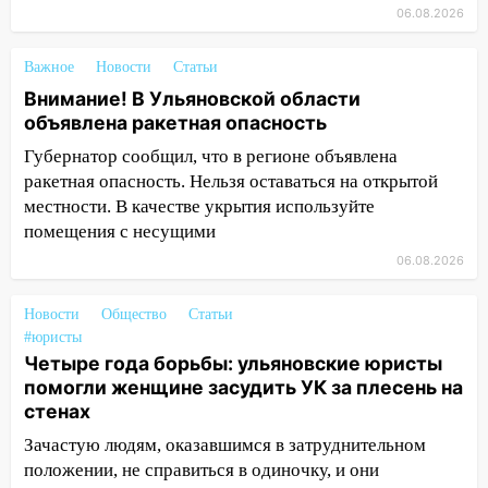
14:26
06.08.2026
В Ульяновске ограничат движение
по улице Ефремова
Важное
Новости
Статьи
14:23
67% ульяновцев готовы
Внимание! В Ульяновской области
передумать увольняться, если им
объявлена ракетная опасность
повысят зарплату
Губернатор сообщил, что в регионе объявлена
14:01
Инсценировали ДТП и получили
ракетная опасность. Нельзя оставаться на открытой
более 4,6 миллиона рублей: перед
местности. В качестве укрытия используйте
судом предстанет банда
помещения с несущими
автоподставщиков
06.08.2026
13:36
В Инзе произошел крупный пожар
Новости
Общество
Статьи
13:00
В суде защитили репутацию
#юристы
мужчины, которого необоснованно
Четыре года борьбы: ульяновские юристы
обвиняли в жестоком обращении с
помогли женщине засудить УК за плесень на
животными
стенах
12:28
Миллион на «льготниках»: в
Зачастую людям, оказавшимся в затруднительном
Ульяновской области перевозчик
положении, не справиться в одиночку, и они
провернул хитрую схему с чужими