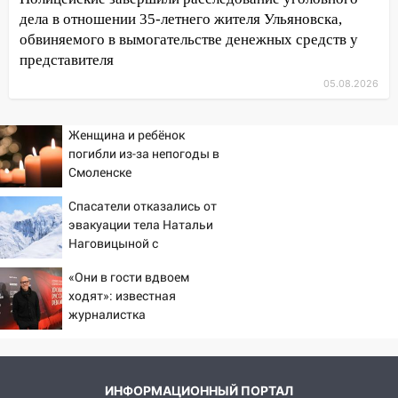
10:00
В Старомайнском районе утонул
дела в отношении 35-летнего жителя Ульяновска,
51-летний мужчина
обвиняемого в вымогательстве денежных средств у
09:50
В Ульяновске черный коршун
представителя
застрял в тепловозе
05.08.2026
09:44
Ульяновские спасатели помогли
юному велосипедисту на улице
Женщина и ребёнок
Чернышевского
погибли из-за непогоды в
Смоленске
08:21
В Заволжском районе украли два
велосипеда
Спасатели отказались от
эвакуации тела Натальи
07:18
В Ульяновск идет
Наговицыной с
тридцатиградусная жара: какая будет
семитысячника
погода в четверг
«Они в гости вдвоем
ходят»: известная
06:00
Четыре года борьбы: ульяновские
журналистка
юристы помогли женщине засудить УК
подтвердила роман
за плесень на стенах
Бондарчука и Исаковой
05:00
Кому 6 августа звезды сулят
ИНФОРМАЦИОННЫЙ ПОРТАЛ
прибыль, а кому — испытания на