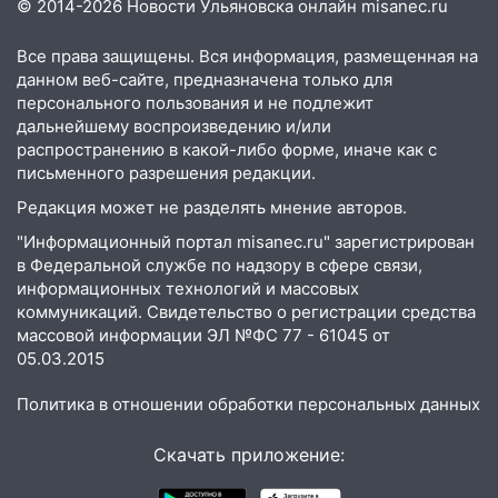
© 2014-2026 Новости Ульяновска онлайн
misanec.ru
03.08.2026
20:38
Все права защищены. Вся информация, размещенная на
Ульяновские легкоатлетки
данном веб-сайте, предназначена только для
завоевали серебро Первенства России
персонального пользования и не подлежит
20:06
В Ишеевке 24-летний мужчина
дальнейшему воспроизведению и/или
ударил знакомого ножом в грудь
распространению в какой-либо форме, иначе как с
письменного разрешения редакции.
19:39
В Ульяновске открылась выставка
Редакция может не разделять мнение авторов.
к 100-летию художника Владимира
Зинина
"Информационный портал misanec.ru" зарегистрирован
в Федеральной службе по надзору в сфере связи,
19:10
Прогноз погоды в Ульяновской
информационных технологий и массовых
области на 4 августа
коммуникаций. Свидетельство о регистрации средства
массовой информации ЭЛ №ФС 77 - 61045 от
18:54
На трассе Казань — Ульяновск
05.03.2015
вспыхнул бензовоз
Политика в отношении обработки персональных данных
18:32
В Ульяновской области на
обновление водоснабжения направят
Скачать приложение:
490 млн рублей