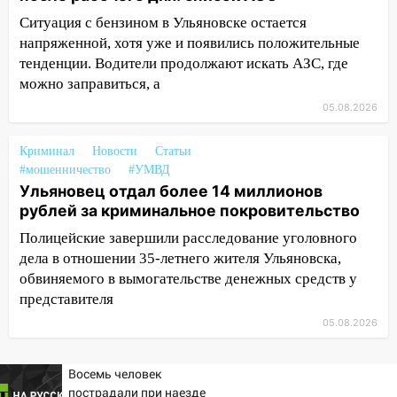
12:40
В Новой Малыкле Mitsubishi сбил
велосипедиста на перекрёстке
Ситуация с бензином в Ульяновске остается
напряженной, хотя уже и появились положительные
12:21
Заволжье ушло под воду после
тенденции. Водители продолжают искать АЗС, где
ливня: дорожникам пришлось срочно
можно заправиться, а
расчищать ливнёвки
05.08.2026
10:40
Новый мост через Свиягу в
Ульяновске планируют открыть к
Криминал
Новости
Статьи
сентябрю
#мошенничество
#УМВД
Ульяновец отдал более 14 миллионов
10:25
Курьер мошенников из Казани
рублей за криминальное покровительство
забрал у пенсионерки из
Димитровграда более 1,1 млн рублей
Полицейские завершили расследование уголовного
дела в отношении 35-летнего жителя Ульяновска,
10:01
В Заволжском районе Ульяновска
обвиняемого в вымогательстве денежных средств у
загорелся легковой автомобиль
представителя
09:51
В Заволжском районе Ульяновска
05.08.2026
загорелись промышленные отходы
09:45
Восемь человек
В Заволжском районе Ульяновска
пострадали при наезде
загорелся гаражный бокс: