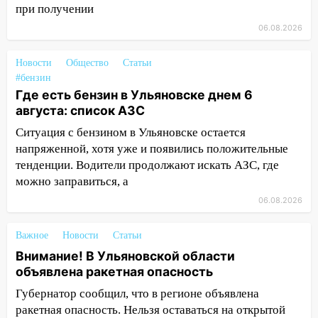
при получении
16:06
Патриарх Кирилл оценил работу
Симбирской епархии
06.08.2026
15:45
Жителям села Тагай больше не
Новости
Общество
Статьи
придётся ездить в райцентр ради сдачи
#бензин
анализов
Где есть бензин в Ульяновске днем 6
15:30
После жалобы прокурору на
августа: список АЗС
улице Льва Толстого в Старой Майне
Ситуация с бензином в Ульяновске остается
восстановили освещение
напряженной, хотя уже и появились положительные
тенденции. Водители продолжают искать АЗС, где
15:23
За неделю ульяновские спасатели
можно заправиться, а
спасли восемь человек
06.08.2026
14:40
Житель Димитровграда поверил в
«посылку от дочери» и лишился более 3
Важное
Новости
Статьи
миллионов рублей
Внимание! В Ульяновской области
14:30
Застолье закончилось кражей:
объявлена ракетная опасность
ульяновец перевёл себе деньги с карты
Губернатор сообщил, что в регионе объявлена
знакомого
ракетная опасность. Нельзя оставаться на открытой