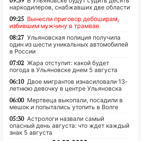
09:39
В Ульяновске будут судить десять
наркодилеров, снабжавших две области
09:25
Вынесли приговор дебоширам,
избившим мужчину в трамвае
08:27
Ульяновская полиция получила
один из шести уникальных автомобилей
в России
07:02
Жара отступит: какой будет
погода в Ульяновске днем 5 августа
06:10
Двое мигрантов изнасиловали 13-
летнюю девочку в центре Ульяновска
06:00
Мертвеца выкопали, посадили в
мешок и попытались утопить в Волге
05:30
Астрологи назвали самый
опасный день августа: что ждет каждый
знак 5 августа