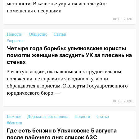
14:01
За неделю в Ульяновской области
местности. В качестве укрытия используйте
поймали 48 пьяных водителей
помещения с несущими
06.08.2026
13:54
Хотел «подарить жене машину»,
но едва не отдал мошенникам 530
тысяч рублей
Новости
Общество
Статьи
#юристы
13:30
Пять встреч и почти 5 млн рублей:
Четыре года борьбы: ульяновские юристы
ульяновский пенсионер отдал деньги
помогли женщине засудить УК за плесень на
курьеру мошенников
стенах
13:16
На Московском шоссе Opel не
Зачастую людям, оказавшимся в затруднительном
уступил дорогу и столкнулся с Kia:
положении, не справиться в одиночку, и они
водитель госпитализирован
обращаются к юристам. Эксперты Государственного
юридического бюро —
13:01
В Засвияжье Skoda сбила
06.08.2026
женщину на пешеходном переходе
12:49
В Заволжье Hyundai сбил 68-
Важное
Дорожная обстановка
Новости
Статьи
летнюю женщину на пешеходном
#бензин
переходе
Где есть бензин в Ульяновске 5 августа
после рабочего дня: список АЗС