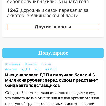
сирот получили жильё с начала года
16:43
Дорожный сезон перевалил за
экватор: в Ульяновской области
обновили половину региональных трасс
Другие новости
16:31
В Ульяновской области
капитально отремонтируют 101
многоквартирный дом
16:30
Прогноз погоды в Ульяновской
Популярное
области на 5 августа
16:20
В Сурском районе сёла оказались
Криминал
Новости
Статьи
не защищены от лесных пожаров
#аварии
#ДТП
#СК
#УМВД
Инсценировали ДТП и получили более 4,6
16:12
Пуля пробила окно квартиры на
миллиона рублей: перед судом предстанет
16-м этаже в Ульяновске
банда автоподставщиков
16:10
Прокуратура потребовала
Сегодня, 6 августа, стало известно о передаче в суд
усилить борьбу со свалками в
уголовного дела в отношении членов организованной
Инзенском районе
преступной группы, обвиняемых в мошенничестве