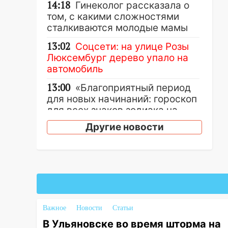
14:18
Гинеколог рассказала о
том, с какими сложностями
сталкиваются молодые мамы
13:02
Соцсети: на улице Розы
Люксембург дерево упало на
автомобиль
13:00
«Благоприятный период
для новых начинаний: гороскоп
для всех знаков зодиака на
неделю с 10 по 16 августа
Другие новости
13:00
На проспекте Тюленева в
Ульяновске образовалось
«море»
12:57
В Ульяновской области
ожидается крупный град
Важное
Новости
Статьи
12:11
Где есть бензин в
Ульяновске 9 августа: список
В Ульяновске во время шторма на