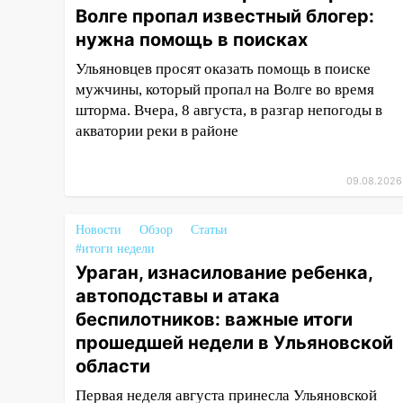
АЗС
Волге пропал известный блогер:
нужна помощь в поисках
11:55
Соцсети: светофор упал
на машину во время сильного
Ульяновцев просят оказать помощь в поиске
ливня в Ульяновске
мужчины, который пропал на Волге во время
шторма. Вчера, 8 августа, в разгар непогоды в
11:00
В Ульяновской области
акватории реки в районе
люди в СНТ сидят без света
10:13
Прокуратура подвела
09.08.2026
итоги недели в Ульяновской
области
Новости
Обзор
Статьи
09:18
Из-за ливня
#итоги недели
заблокировано движение
Ураган, изнасилование ребенка,
трамваев в Ульяновске
автоподставы и атака
09:15
Ураган, изнасилование
беспилотников: важные итоги
ребенка, автоподставы и атака
прошедшей недели в Ульяновской
беспилотников: важные итоги
области
прошедшей недели в
Ульяновской области
Первая неделя августа принесла Ульяновской