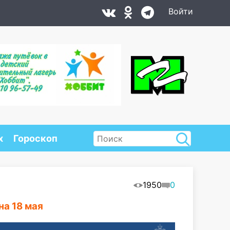
Войти
х
Гороскоп
1950
0
на 18 мая