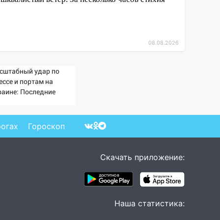
08.08.2026
сштабный удар по
ессе и портам на
раине: Последние
вости, подробности об
арах России 9 августа
26 года
рогах
Гороскоп
Скачать приложение:
Наша статистика: