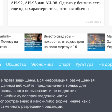
АИ-92, АИ-95 или АИ-98. Однако у бензина есть
еще одна характеристика, которая обычно
09.08.2026
arlink»
Вместо свадьбы –
Ма
 Почему на
похороны: отец смотрел
Од
атно
на свою мертвую 16-
Ук
ь точность
летнюю дочь и не мог
но
по объектам
сдержать слезы
уд
20
а
Общество
Экономика
Спорт
Культура
На до
се права защищены. Вся информация, размещенная
 данном веб-сайте, предназначена только для
ерсонального пользования и не подлежит
альнейшему воспроизведению и/или
аспространению в какой-либо форме, иначе как с
исьменного разрешения редакции.