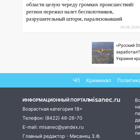
области целую череду громких происшествий:
08:20
В Ульяновске
регион пережил налет беспилотников,
восстановили трамвайную и
разрушительный шторм, парализовавший
троллейбусную
09.08.2026
инфраструктуру после шторма.
08:19
Внимание! В
«Русский St
Цильнинском районе пропал
заработал?
67-летний мужчина
Украине кр
увеличилас
08:11
На Ульяновск снова
попаданий 
надвигается непогода
ВСУ
ЧП
Криминал
Политик
07:30
Евро-3 вместо Евро-5:
что означают классы бензина и
можно ли заливать «старое»
ИНФОРМАЦИОННЫЙ ПОРТАЛ
В
топливо в современные
на
Возрастная категория 18+
автомобили
п
Телефон: (8422) 46-26-70
д
06:30
Какая погода будет в
р
E-mail: misanec@yandex.ru
Ульяновской области днем 9
п
Главный редактор - Мисанец З.Ф.
августа