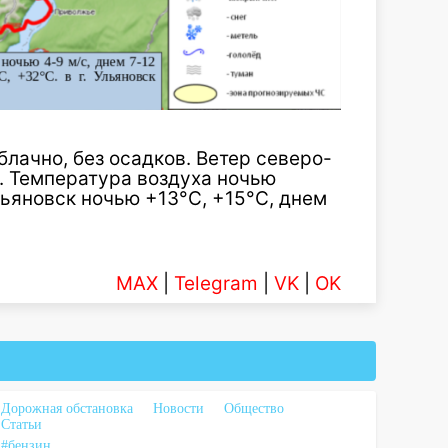
блачно, без осадков. Ветер северо-
с. Температура воздуха ночью
Ульяновск ночью +13°С, +15°С, днем
MAX
|
Telegram
|
VK
|
OK
Дорожная обстановка
Новости
Общество
Статьи
#бензин