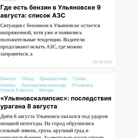
Где есть бензин в Ульяновске 9
августа: список АЗС
Ситуация с бензином в Ульяновске остается
напряженной, хотя уже и появились
положительные тенденции. Водители
продолжают искать АЗС, где можно
заправиться, а
09.08.2026
Новости
Обзор
Происшествия
Статьи
#ливень
#последствия непогоды
#Ульяновск
#ураган 8 августа
#шторм
«Ульяновскалипсис»: последствия
урагана 8 августа
Днём 8 августа Ульяновск оказался под ударом
мощной непогоды. На город обрушились
сильный ливень, гроза, крупный град и
шквалистый ветер. За несколько часов стихия