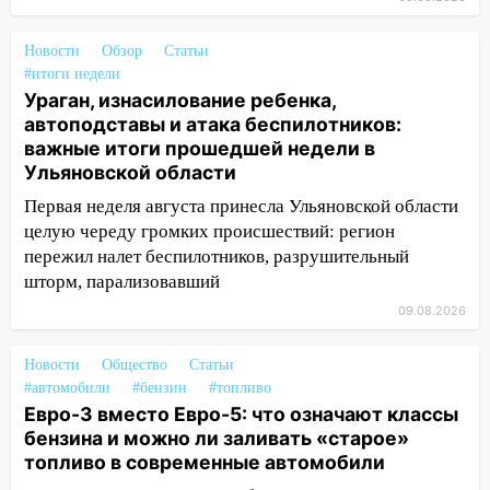
14:14
Студента из Ульяновска обманули
мошенники под видом преподавателя
Новости
Обзор
Статьи
14:12
Куда жаловаться ульяновцам на
#итоги недели
упавшее дерево или затопленную улицу
Ураган, изнасилование ребенка,
после непогоды
автоподставы и атака беспилотников:
важные итоги прошедшей недели в
13:59
В Новом городе ураганным
Ульяновской области
ветром сорвало опалубку со
строящегося дома
Первая неделя августа принесла Ульяновской области
целую череду громких происшествий: регион
13:54
В мэрии Ульяновска рассказали,
пережил налет беспилотников, разрушительный
как устраняют последствия мощного
шторм, парализовавший
шторма
09.08.2026
13:49
Стихия продолжает крушить
Ульяновск: дерево рухнуло на дом на
Новости
Общество
Статьи
Орджоникидзе
#автомобили
#бензин
#топливо
Евро-3 вместо Евро-5: что означают классы
13:47
На Нижней Террасе мощным
бензина и можно ли заливать «старое»
ветром вырвало дерево с корнем
топливо в современные автомобили
13:46
Сильный ветер сорвал крышу с