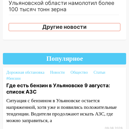
Ульяновской области намолотил более
100 тысяч тонн зерна
15:17
В колледжи и техникумы
Ульяновской области подали более 10
Другие новости
тысяч заявлений
15:04
Фоторепортаж с улиц Ульяновска
после шторма: поваленные деревья и
затопленные улицы
Популярное
14:28
Ураган вырвал остановку на улице
Деева в Заволжье
Дорожная обстановка
Новости
Общество
Статьи
#бензин
14:26
Жители Ульяновска сами
Где есть бензин в Ульяновске 9 августа:
пытаются расчистить ливнёвки, не
список АЗС
дождавшись коммунальщиков
Ситуация с бензином в Ульяновске остается
14:16
Шторм продолжает ломать город:
напряженной, хотя уже и появились положительные
на улице Любови Шевцовой рухнул
тенденции. Водители продолжают искать АЗС, где
светофор
можно заправиться, а
09.08.2026