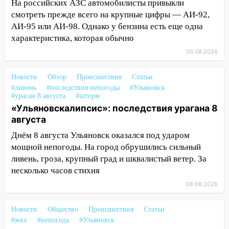
На российских АЗС автомобилисты привыкли
СТО на проспекте Созидателей
смотреть прежде всего на крупные цифры — АИ-92,
АИ-95 или АИ-98. Однако у бензина есть еще одна
13:35
Непогода продолжает бить по
характеристика, которая обычно
транспорту: в Ульяновске трамвай
сошёл с рельсов
09.08.2026
13:22
Упавшие деревья перекрыли
Новости
Обзор
Происшествия
Статьи
дороги в Ульяновске: фото
#ливень
#последствия непогоды
#Ульяновск
#ураган 8 августа
#шторм
13:17
Непогода в Ульяновске не
«Ульяновскалипсис»: последствия урагана 8
закончится сегодня: сильные ливни
августа
сохранятся 9 августа
Днём 8 августа Ульяновск оказался под ударом
13:15
Трижды «брал в долг» без спроса:
мощной непогоды. На город обрушились сильный
житель Вешкаймского района похитил у
ливень, гроза, крупный град и шквалистый ветер. За
знакомого 191 тысячу рублей
несколько часов стихия
13:14
Ураган оторвал светофор на
08.08.2026
проспекте Филатова в Ульяновске
Новости
Общество
Происшествия
Статьи
13:12
Дерево пробило крышу дома на
#жкх
#непогода
#Ульяновск
Новгородской в Ульяновске и рухнуло