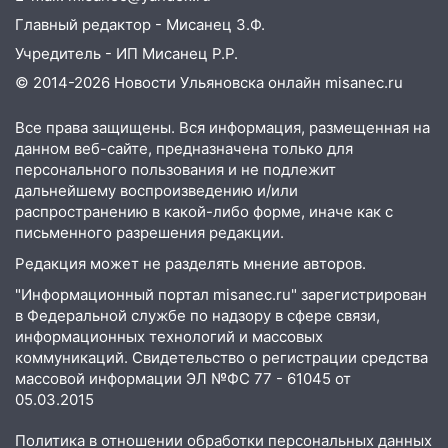
06:45
Императорский мост в
Главный редактор - Мисанец З.Ф.
Ульяновске останется закрытым до
Учредитель - ИП Мисанец Р.Р.
утра 10 августа
© 2014-2026 Новости Ульяновска онлайн
misanec.ru
05:18
Судьба готовит сюрприз: гороскоп
на 8 августа — кому повезет с
Все права защищены. Вся информация, размещенная на
деньгами, а кого ждет неожиданная
данном веб-сайте, предназначена только для
встреча
персонального пользования и не подлежит
дальнейшему воспроизведению и/или
04:47
В Ульяновской области объявили
распространению в какой-либо форме, иначе как с
ракетную опасность: звучат сирены
письменного разрешения редакции.
07.08.2026
Редакция может не разделять мнение авторов.
20:40
Ульяновские аграрии смогут
"Информационный портал misanec.ru" зарегистрирован
купить тракторы с отсрочкой платежа
в Федеральной службе по надзору в сфере связи,
до декабря
информационных технологий и массовых
коммуникаций. Свидетельство о регистрации средства
19:34
В следственном управлении
массовой информации ЭЛ №ФС 77 - 61045 от
состоялось торжественное
05.03.2015
мероприятие, приуроченное к
празднованию Дня сотрудника органов
Политика в отношении обработки персональных данных