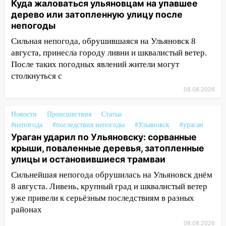
Куда жаловаться ульяновцам на упавшее
на электрощит
дерево или затопленную улицу после
13:10
непогоды
В Заволжском районе дерево
упало во дворе
Сильная непогода, обрушившаяся на Ульяновск 8
августа, принесла городу ливни и шквалистый ветер.
13:08
Ураган ударил по Ульяновску:
После таких погодных явлений жители могут
сорванные крыши, поваленные деревья,
столкнуться с
затопленные улицы и остановившиеся
трамваи
08.08.2026
12:17
Ульяновск накрыл крупный град:
Новости
Происшествия
Статьи
после ливня город снова уходит под
#непогода
#последствия непогоды
#Ульяновск
#ураган
воду
Ураган ударил по Ульяновску: сорванные
12:12
крыши, поваленные деревья, затопленные
Прокуратура взяла на контроль
улицы и остановившиеся трамваи
ДТП с шестилетним ребёнком на улице
Федерации
Сильнейшая непогода обрушилась на Ульяновск днём
8 августа. Ливень, крупный град и шквалистый ветер
12:01
Пьяная женщина сбила
уже привели к серьёзным последствиям в разных
шестилетнего ребёнка на улице
районах
Федерации: возбуждено уголовное дело
08.08.2026