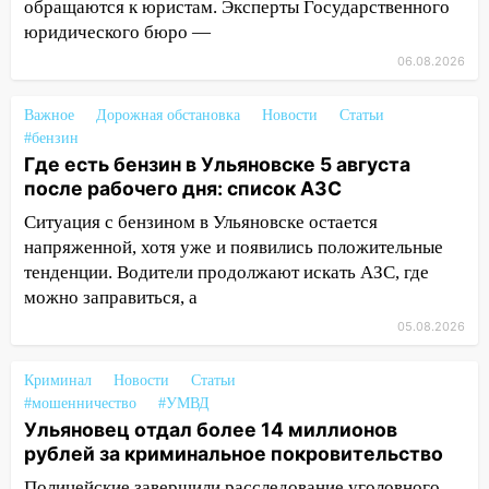
обращаются к юристам. Эксперты Государственного
120 тысяч долга
юридического бюро —
11:49
Снят режим «Ракетная
06.08.2026
опасность» на территории Ульяновской
области
Важное
Дорожная обстановка
Новости
Статьи
#бензин
11:30
Кабмин РФ разрешил до 1 июля
Где есть бензин в Ульяновске 5 августа
2027 года импорт, выпуск и обращение
после рабочего дня: список АЗС
бензина Евро 2, Евро 3, Евро 4
Ситуация с бензином в Ульяновске остается
11:12
Соцсети: на Рябикова автомобиль
напряженной, хотя уже и появились положительные
врезался в забор
тенденции. Водители продолжают искать АЗС, где
можно заправиться, а
10:27
Где есть бензин в Ульяновске
днем 6 августа: список АЗС
05.08.2026
10:16
Внимание! В Ульяновской области
Криминал
Новости
Статьи
объявлена ракетная опасность
#мошенничество
#УМВД
10:00
Ульяновец отдал более 14 миллионов
В Старомайнском районе утонул
рублей за криминальное покровительство
51-летний мужчина
Полицейские завершили расследование уголовного