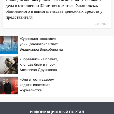
09:50
В Ульяновске черный коршун
дела в отношении 35-летнего жителя Ульяновска,
застрял в тепловозе
обвиняемого в вымогательстве денежных средств у
09:44
Ульяновские спасатели помогли
представителя
юному велосипедисту на улице
05.08.2026
Чернышевского
08:21
В Заволжском районе украли два
Журналист «пожалел
велосипеда
убийц ученого»? Ответ
Владимира Ворсобина на
07:18
В Ульяновск идет
отклики читателей
тридцатиградусная жара: какая будет
«Ворвались на плечах,
погода в четверг
хлопцев били в упор»:
Алексеево-Дружковка
06:00
Четыре года борьбы: ульяновские
стала могильником для
юристы помогли женщине засудить УК
«Они в гости вдвоем
«птах Мадьяра»
за плесень на стенах
ходят»: известная
журналистка
05:00
Кому 6 августа звезды сулят
подтвердила роман
прибыль, а кому — испытания на
Бондарчука и Исаковой
прочность
05.08.2026
ИНФОРМАЦИОННЫЙ ПОРТАЛ