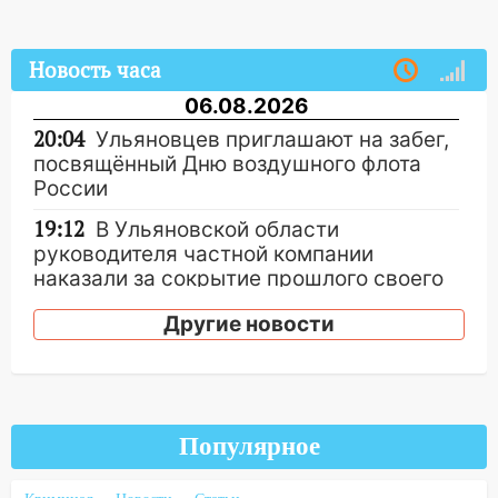
Новость часа
06.08.2026
20:04
Ульяновцев приглашают на забег,
посвящённый Дню воздушного флота
России
19:12
В Ульяновской области
руководителя частной компании
наказали за сокрытие прошлого своего
сотрудник
Другие новости
18:02
В Ульяновск едут звезды
баскетбола!
17:08
Ульяновский областной суд
оставил в силе приговор руководству
Популярное
«УльяновскФармации» за махинации на
3,2 млн рублей