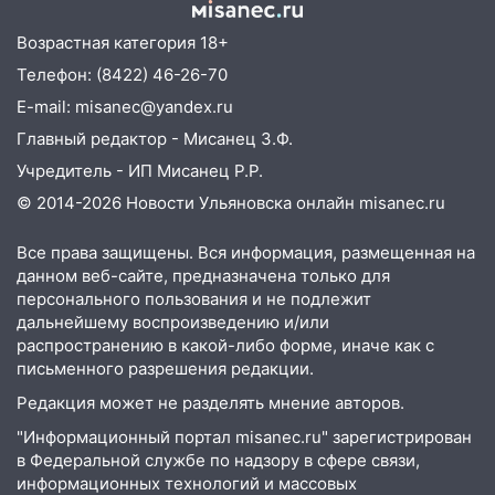
22:58
Соцсети: на проспекте Тюленева
Возрастная категория 18+
ДТП с мотоциклистом
Телефон: (8422) 46-26-70
20:22
Мошенники обманули 92-летнюю
E-mail: misanec@yandex.ru
жительницу Ульяновской области
Главный редактор - Мисанец З.Ф.
19:14
Житель Ульяновской области
Учредитель - ИП Мисанец Р.Р.
подвез троих незнакомцев на трассе и
© 2014-2026 Новости Ульяновска онлайн
misanec.ru
заработал уголовное дело
18:14
Прогноз погоды на 6 августа в
Все права защищены. Вся информация, размещенная на
Ульяновской области
данном веб-сайте, предназначена только для
персонального пользования и не подлежит
18:00
Мотофристайл, рок и силовой
дальнейшему воспроизведению и/или
экстрим: в Ульяновске пройдет
распространению в какой-либо форме, иначе как с
большой фестиваль «Наше время»
письменного разрешения редакции.
17:30
Где есть бензин в Ульяновске 5
Редакция может не разделять мнение авторов.
августа после рабочего дня: список АЗС
"Информационный портал misanec.ru" зарегистрирован
в Федеральной службе по надзору в сфере связи,
17:05
«Обыск» по видеосвязи: в
информационных технологий и массовых
Ульяновске задержали 19-летнюю