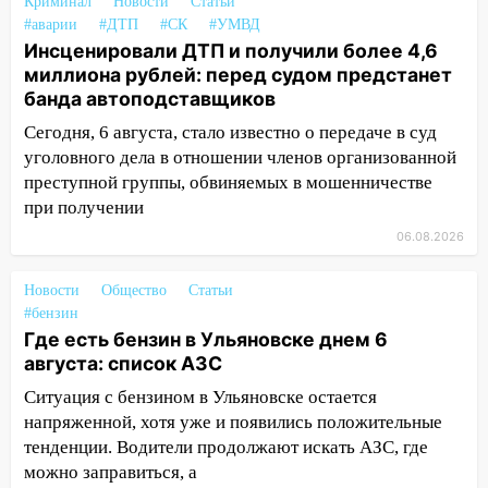
Криминал
Новости
Статьи
16:09
Ветераны легкой атлетики из
#аварии
#ДТП
#СК
#УМВД
Ульяновска успешно выступили на
Инсценировали ДТП и получили более 4,6
Чемпионате России
миллиона рублей: перед судом предстанет
банда автоподставщиков
16:02
В Ульяновской области убрали
Сегодня, 6 августа, стало известно о передаче в суд
более 28% площадей зерновых и
уголовного дела в отношении членов организованной
зернобобовых культур
преступной группы, обвиняемых в мошенничестве
15:51
Бросила кирпич в жену брата: в
при получении
Ульяновской области завели дело на
06.08.2026
агрессивную женщину
15:47
На улице Радищева сбили
Новости
Общество
Статьи
курьера: крупная авария в Ульяновске
#бензин
Где есть бензин в Ульяновске днем 6
15:15
Проводил до квартиры и ограбил:
августа: список АЗС
новый кавалер женщины оказался
Ситуация с бензином в Ульяновске остается
рецидивистом
напряженной, хотя уже и появились положительные
14:26
В Ульяновске ограничат движение
тенденции. Водители продолжают искать АЗС, где
по улице Ефремова
можно заправиться, а