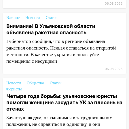
14:23
06.08.2026
67% ульяновцев готовы
передумать увольняться, если им
повысят зарплату
Важное
Новости
Статьи
Внимание! В Ульяновской области
14:01
Инсценировали ДТП и получили
объявлена ракетная опасность
более 4,6 миллиона рублей: перед
судом предстанет банда
Губернатор сообщил, что в регионе объявлена
автоподставщиков
ракетная опасность. Нельзя оставаться на открытой
местности. В качестве укрытия используйте
13:36
В Инзе произошел крупный пожар
помещения с несущими
13:00
В суде защитили репутацию
06.08.2026
мужчины, которого необоснованно
обвиняли в жестоком обращении с
Новости
Общество
Статьи
животными
#юристы
Четыре года борьбы: ульяновские юристы
12:28
Миллион на «льготниках»: в
помогли женщине засудить УК за плесень на
Ульяновской области перевозчик
стенах
провернул хитрую схему с чужими
проездными
Зачастую людям, оказавшимся в затруднительном
положении, не справиться в одиночку, и они
12:10
Ульяновский алиментщик накопил