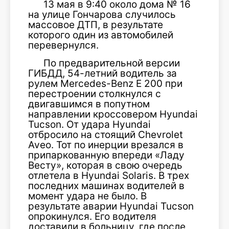
13 мая в 9:40 около дома № 16
на улице Гончарова случилось
массовое ДТП, в результате
которого один из автомобилей
перевернулся.
По предварительной версии
ГИБДД, 54-летний водитель за
рулем Mercedes-Benz E 200 при
перестроении столкнулся с
двигавшимся в попутном
направлении кроссовером Hyundai
Tucson. От удара Hyundai
отбросило на стоящий Chevrolet
Aveo. Тот по инерции врезался в
припаркованную впереди «Ладу
Весту», которая в свою очередь
отлетела в Hyundai Solaris. В трех
последних машинах водителей в
момент удара не было. В
результате аварии Hyundai Tucson
опрокинулся. Его водителя
доставили в больницу, где после