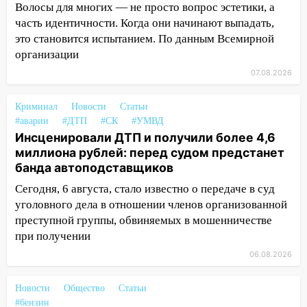
баскетбола!
Волосы для многих — не просто вопрос эстетики, а
часть идентичности. Когда они начинают выпадать,
17:08
Ульяновский областной суд
это становится испытанием. По данным Всемирной
оставил в силе приговор руководству
организации
«УльяновскФармации» за махинации на
3,2 млн рублей
07.08.2026
16:09
Ветераны легкой атлетики из
Криминал
Новости
Статьи
Ульяновска успешно выступили на
#аварии
#ДТП
#СК
#УМВД
Чемпионате России
Инсценировали ДТП и получили более 4,6
миллиона рублей: перед судом предстанет
16:02
В Ульяновской области убрали
банда автоподставщиков
более 28% площадей зерновых и
зернобобовых культур
Сегодня, 6 августа, стало известно о передаче в суд
уголовного дела в отношении членов организованной
15:51
Бросила кирпич в жену брата: в
преступной группы, обвиняемых в мошенничестве
Ульяновской области завели дело на
при получении
агрессивную женщину
06.08.2026
15:47
На улице Радищева сбили
курьера: крупная авария в Ульяновске
Новости
Общество
Статьи
#бензин