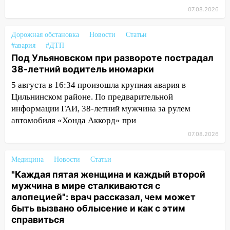
быть вызвано облысение и как с этим
07.08.2026
справиться
03:30
Гороскоп на 7 августа: пятница
Дорожная обстановка
Новости
Статьи
принесет прилив творческой энергии и
#авария
#ДТП
отличные шансы исправить старые
Под Ульяновском при развороте пострадал
ошибки
38-летний водитель иномарки
06.08.2026
5 августа в 16:34 произошла крупная авария в
23:20
Цильнинском районе. По предварительной
Прогноз погоды на 7 августа в
Ульяновской области
информации ГАИ, 38-летний мужчина за рулем
автомобиля «Хонда Аккорд» при
20:04
Ульяновцев приглашают на забег,
07.08.2026
посвящённый Дню воздушного флота
России
Медицина
Новости
Статьи
19:12
В Ульяновской области
"Каждая пятая женщина и каждый второй
руководителя частной компании
мужчина в мире сталкиваются с
наказали за сокрытие прошлого своего
алопецией": врач рассказал, чем может
сотрудник
быть вызвано облысение и как с этим
справиться
18:02
В Ульяновск едут звезды