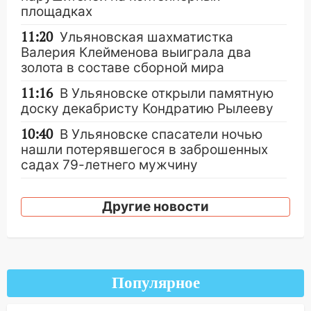
площадках
11:20
Ульяновская шахматистка
Валерия Клейменова выиграла два
золота в составе сборной мира
11:16
В Ульяновске открыли памятную
доску декабристу Кондратию Рылееву
10:40
В Ульяновске спасатели ночью
нашли потерявшегося в заброшенных
садах 79-летнего мужчину
10:26
На нескольких улицах Ульяновска
временно отключили холодную воду
Другие новости
10:14
В Ульяновске двоих участников
коррупционной схемы при ЦГКБ
отправили в колонию на 7 и 8 лет
Популярное
09:52
Ночью беспилотники сбили над
соседними Татарстаном и Саратовской