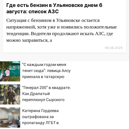
15:15
Проводил до квартиры и ограбил:
Где есть бензин в Ульяновске днем 6
новый кавалер женщины оказался
августа: список АЗС
рецидивистом
Ситуация с бензином в Ульяновске остается
14:26
В Ульяновске ограничат движение
напряженной, хотя уже и появились положительные
по улице Ефремова
тенденции. Водители продолжают искать АЗС, где
14:23
можно заправиться, а
67% ульяновцев готовы
передумать увольняться, если им
06.08.2026
повысят зарплату
14:01
Инсценировали ДТП и получили
"С каждым годом меня
более 4,6 миллиона рублей: перед
тянет сюда": певица Алсу
судом предстанет банда
приехала в татарскую
автоподставщиков
деревню, где прошло ее
“Генерал 200” в квадрате.
детство 07/08/2026 –
13:36
В Инзе произошел крупный пожар
Как Драпатый
Новости
переплюнул Сырского
13:00
В суде защитили репутацию
мужчины, которого необоснованно
Катерина Гордеева
обвиняли в жестоком обращении с
оштрафована за
пропаганду ЛГБТ в
животными
интернете - Новости на