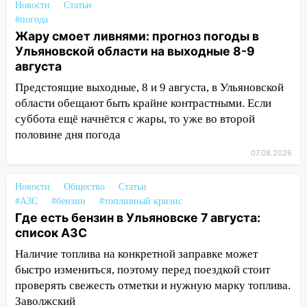
областью
Новости
Статьи
#погода
09:41
Диана Шурыгина уверовала в
Жару смоет ливнями: прогноз погоды в
Бога в СИЗО
Ульяновской области на выходные 8-9
августа
09:35
В Ульяновске директора фирмы
будут судить за неуплату налогов на 48
Предстоящие выходные, 8 и 9 августа, в Ульяновской
млн рублей
области обещают быть крайне контрастными. Если
суббота ещё начнётся с жары, то уже во второй
08:22
Подросток на питбайке сбил
половине дня погода
велосипедистку: пострадали двое
07.08.2026
07:20
Жара возвращается: ожидается
знойный и сухой четверг
Новости
Общество
Статьи
#АЗС
#бензин
#топливный кризис
06:00
Под Ульяновском при развороте
Где есть бензин в Ульяновске 7 августа:
пострадал 38-летний водитель
список АЗС
иномарки
Наличие топлива на конкретной заправке может
05:00
«Каждая пятая женщина и каждый
быстро измениться, поэтому перед поездкой стоит
второй мужчина в мире сталкиваются с
проверять свежесть отметки и нужную марку топлива.
алопецией»: врач рассказал, чем может
Заволжский