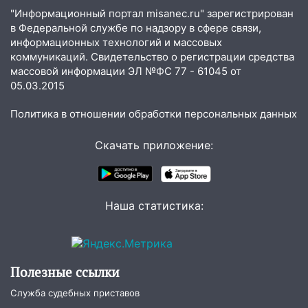
10:16
Внимание! В Ульяновской области
"Информационный портал misanec.ru" зарегистрирован
объявлена ракетная опасность
в Федеральной службе по надзору в сфере связи,
информационных технологий и массовых
10:00
В Старомайнском районе утонул
коммуникаций. Свидетельство о регистрации средства
51-летний мужчина
массовой информации ЭЛ №ФС 77 - 61045 от
05.03.2015
09:50
В Ульяновске черный коршун
застрял в тепловозе
Политика в отношении обработки персональных данных
09:44
Ульяновские спасатели помогли
юному велосипедисту на улице
Скачать приложение:
Чернышевского
08:21
В Заволжском районе украли два
велосипеда
Наша статистика:
07:18
В Ульяновск идет
тридцатиградусная жара: какая будет
погода в четверг
Полезные ссылки
06:00
Четыре года борьбы: ульяновские
Служба судебных приставов
юристы помогли женщине засудить УК