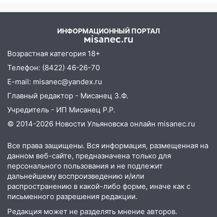
12:28
Миллион на «льготниках»: в
Вести.ru
Ульяновской области перевозчик
провернул хитрую схему с чужими
ИНФОРМАЦИОННЫЙ ПОРТАЛ
проездными
Возрастная категория 18+
12:10
Ульяновский алиментщик накопил
Телефон: (8422) 46-26-70
120 тысяч долга
E-mail: misanec@yandex.ru
11:49
Снят режим «Ракетная
Главный редактор - Мисанец З.Ф.
опасность» на территории Ульяновской
области
Учредитель - ИП Мисанец Р.Р.
© 2014-2026 Новости Ульяновска онлайн
misanec.ru
11:30
Кабмин РФ разрешил до 1 июля
2027 года импорт, выпуск и обращение
Все права защищены. Вся информация, размещенная на
бензина Евро 2, Евро 3, Евро 4
данном веб-сайте, предназначена только для
11:12
Соцсети: на Рябикова автомобиль
персонального пользования и не подлежит
врезался в забор
дальнейшему воспроизведению и/или
распространению в какой-либо форме, иначе как с
10:27
Где есть бензин в Ульяновске
письменного разрешения редакции.
днем 6 августа: список АЗС
Редакция может не разделять мнение авторов.