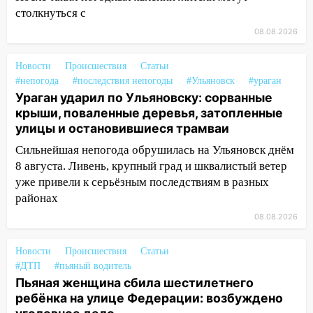
13:17
Непогода в Ульяновске не
столкнуться с
закончится сегодня: сильные ливни
сохранятся 9 августа
08.08.2026
13:15
Трижды «брал в долг» без спроса:
Новости
Происшествия
Статьи
житель Вешкаймского района похитил у
#непогода
#последствия непогоды
#Ульяновск
#ураган
знакомого 191 тысячу рублей
Ураган ударил по Ульяновску: сорванные
крыши, поваленные деревья, затопленные
13:14
Ураган оторвал светофор на
улицы и остановившиеся трамваи
проспекте Филатова в Ульяновске
Сильнейшая непогода обрушилась на Ульяновск днём
13:12
Дерево пробило крышу дома на
8 августа. Ливень, крупный град и шквалистый ветер
Новгородской в Ульяновске и рухнуло
уже привели к серьёзным последствиям в разных
на электрощит
районах
13:10
В Заволжском районе дерево
08.08.2026
упало во дворе
13:08
Ураган ударил по Ульяновску:
Новости
Происшествия
Статьи
#ДТП
сорванные крыши, поваленные деревья,
#пьяный водитель
Пьяная женщина сбила шестилетнего
затопленные улицы и остановившиеся
ребёнка на улице Федерации: возбуждено
трамваи