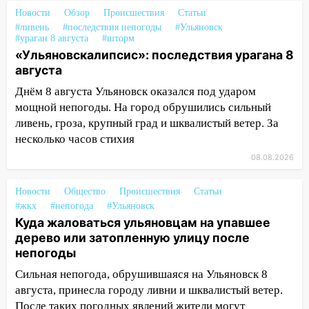
Новости
Обзор
Происшествия
Статьи
13:54
В мэрии Ульяновска рассказали,
#ливень
#последствия непогоды
#Ульяновск
как устраняют последствия мощного
#ураган 8 августа
#шторм
шторма
«Ульяновскалипсис»: последствия урагана 8
августа
13:49
Стихия продолжает крушить
Ульяновск: дерево рухнуло на дом на
Днём 8 августа Ульяновск оказался под ударом
Орджоникидзе
мощной непогоды. На город обрушились сильный
ливень, гроза, крупный град и шквалистый ветер. За
13:47
На Нижней Террасе мощным
несколько часов стихия
ветром вырвало дерево с корнем
08.08.2026
13:46
Сильный ветер сорвал крышу с
СТО на проспекте Созидателей
Новости
Общество
Происшествия
Статьи
#жкх
#непогода
#Ульяновск
13:35
Непогода продолжает бить по
Куда жаловаться ульяновцам на упавшее
транспорту: в Ульяновске трамвай
дерево или затопленную улицу после
сошёл с рельсов
непогоды
13:22
Упавшие деревья перекрыли
Сильная непогода, обрушившаяся на Ульяновск 8
дороги в Ульяновске: фото
августа, принесла городу ливни и шквалистый ветер.
После таких погодных явлений жители могут