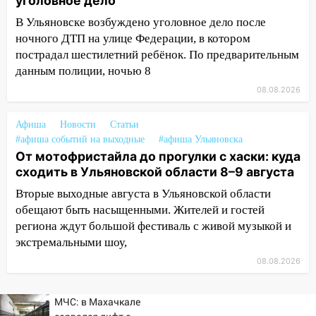
уголовное дело
12:17
Ульяновск накрыл крупный град:
В Ульяновске возбуждено уголовное дело после
после ливня город снова уходит под
ночного ДТП на улице Федерации, в котором
воду
пострадал шестилетний ребёнок. По предварительным
12:12
Прокуратура взяла на контроль
данным полиции, ночью 8
ДТП с шестилетним ребёнком на улице
08.08.2026
Федерации
12:01
Пьяная женщина сбила
Афиша
Новости
Статьи
#афиша событий на выходные
шестилетнего ребёнка на улице
#афиша Ульяновска
От мотофристайла до прогулки с хаски: куда
Федерации: возбуждено уголовное дело
сходить в Ульяновской области 8–9 августа
11:16
В Ульяновске ищут 37-летнего
Вторые выходные августа в Ульяновской области
мужчину, пропавшего ещё 19 июля
обещают быть насыщенными. Жителей и гостей
10:30
От мотофристайла до прогулки с
региона ждут большой фестиваль с живой музыкой и
хаски: куда сходить в Ульяновской
экстремальными шоу,
области 8–9 августа
08.08.2026
10:11
Директора ульяновской
«Нефтяной топливной компании» будут
МЧС: в Махачкале
судить за неуплату 48,4 млн рублей