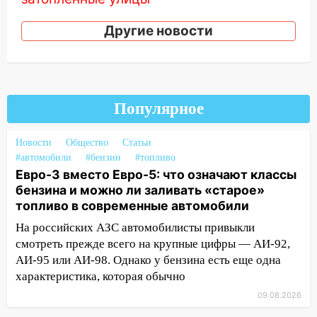
14:28
Ураган вырвал остановку на улице
Другие новости
Деева в Заволжье
14:26
Жители Ульяновска сами
пытаются расчистить ливнёвки, не
дождавшись коммунальщиков
Популярное
14:16
Шторм продолжает ломать город:
на улице Любови Шевцовой рухнул
Новости
Общество
Статьи
светофор
#автомобили
#бензин
#топливо
Евро-3 вместо Евро-5: что означают классы
14:14
Студента из Ульяновска обманули
бензина и можно ли заливать «старое»
мошенники под видом преподавателя
топливо в современные автомобили
14:12
Куда жаловаться ульяновцам на
На российских АЗС автомобилисты привыкли
упавшее дерево или затопленную улицу
смотреть прежде всего на крупные цифры — АИ-92,
после непогоды
АИ-95 или АИ-98. Однако у бензина есть еще одна
характеристика, которая обычно
13:59
В Новом городе ураганным
ветром сорвало опалубку со
09.08.2026
строящегося дома