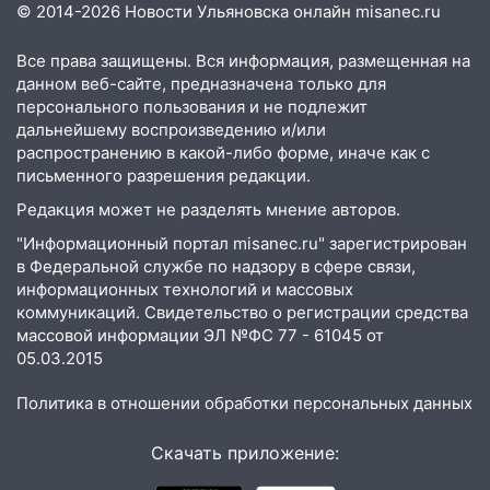
04:47
В Ульяновской области объявили
© 2014-2026 Новости Ульяновска онлайн
misanec.ru
ракетную опасность: звучат сирены
Все права защищены. Вся информация, размещенная на
07.08.2026
данном веб-сайте, предназначена только для
20:40
Ульяновские аграрии смогут
персонального пользования и не подлежит
купить тракторы с отсрочкой платежа
дальнейшему воспроизведению и/или
до декабря
распространению в какой-либо форме, иначе как с
письменного разрешения редакции.
19:34
В следственном управлении
Редакция может не разделять мнение авторов.
состоялось торжественное
мероприятие, приуроченное к
"Информационный портал misanec.ru" зарегистрирован
празднованию Дня сотрудника органов
в Федеральной службе по надзору в сфере связи,
следствия Российской Федерации
информационных технологий и массовых
коммуникаций. Свидетельство о регистрации средства
19:30
Ульяновцев приглашают
массовой информации ЭЛ №ФС 77 - 61045 от
поддержать «Симбирскую чебурашку»
05.03.2015
на фестивале «ФормАРТ»
Политика в отношении обработки персональных данных
18:11
Ульяновская область стала
пилотным регионом проекта
Скачать приложение:
«Культурное долголетие»