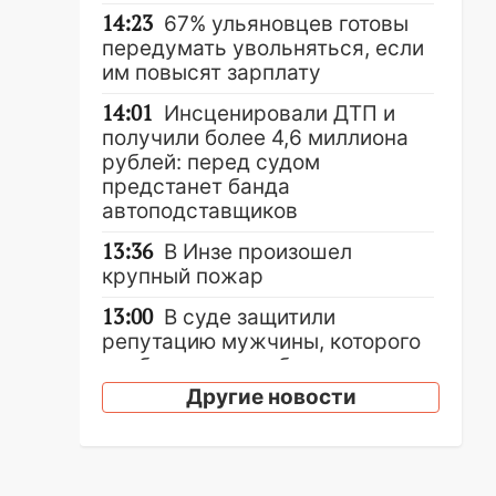
14:23
67% ульяновцев готовы
передумать увольняться, если
им повысят зарплату
14:01
Инсценировали ДТП и
получили более 4,6 миллиона
рублей: перед судом
предстанет банда
автоподставщиков
13:36
В Инзе произошел
крупный пожар
13:00
В суде защитили
репутацию мужчины, которого
необоснованно обвиняли в
жестоком обращении с
Другие новости
животными
12:28
Миллион на «льготниках»:
в Ульяновской области