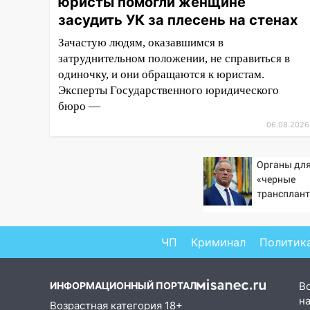
10:16
Внимание! В Ульяновской
юристы помогли женщине
области объявлена ракетная
засудить УК за плесень на стенах
опасность
Зачастую людям, оказавшимся в
10:00
В Старомайнском районе
затруднительном положении, не справиться в
утонул 51-летний мужчина
одиночку, и они обращаются к юристам.
Эксперты Государственного юридического
09:50
В Ульяновске черный
бюро —
коршун застрял в тепловозе
06.08.2026
09:44
Ульяновские спасатели
помогли юному велосипедисту
Органы для
на улице Чернышевского
«черные
08:21
В Заволжском районе
трансплант
извлекали 
украли два велосипеда
пациентов
07:18
В Ульяновск идет
ЧП
Криминал
Политик
тридцатиградусная жара:
какая будет погода в четверг
ИНФОРМАЦИОННЫЙ ПОРТАЛ
В
06:00
Четыре года борьбы:
на
Возрастная категория 18+
ульяновские юристы помогли