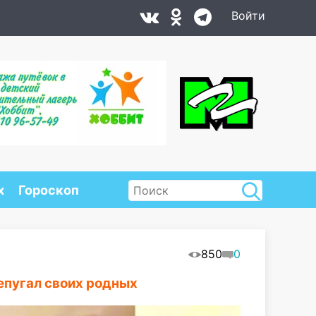
Войти
х
Гороскоп
850
0
епугал своих родных