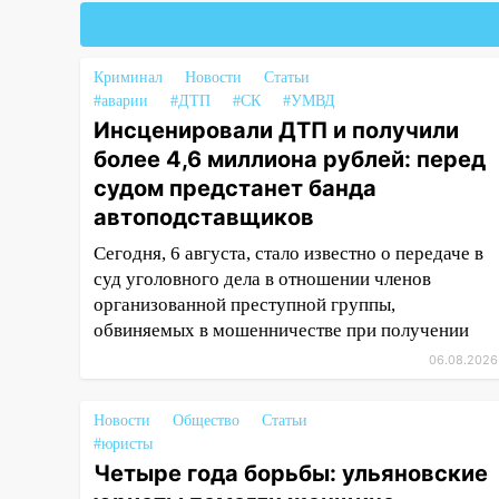
перевозчик провернул хитрую
схему с чужими проездными
12:10
Ульяновский алиментщик
Криминал
Новости
Статьи
накопил 120 тысяч долга
#аварии
#ДТП
#СК
#УМВД
Инсценировали ДТП и получили
11:49
Снят режим «Ракетная
более 4,6 миллиона рублей: перед
опасность» на территории
судом предстанет банда
Ульяновской области
автоподставщиков
11:30
Кабмин РФ разрешил до 1
июля 2027 года импорт, выпуск
Сегодня, 6 августа, стало известно о передаче в
и обращение бензина Евро 2,
суд уголовного дела в отношении членов
Евро 3, Евро 4
организованной преступной группы,
обвиняемых в мошенничестве при получении
11:12
Соцсети: на Рябикова
06.08.2026
автомобиль врезался в забор
10:27
Где есть бензин в
Новости
Общество
Статьи
Ульяновске днем 6 августа:
#юристы
список АЗС
Четыре года борьбы: ульяновские