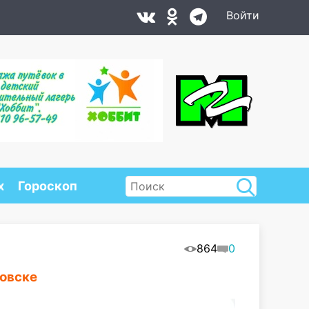
Войти
х
Гороскоп
864
0
новске