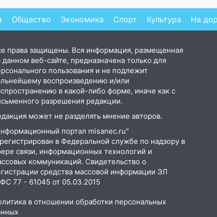
а
Общество
Экономика
Спорт
Культура
На до
се права защищены. Вся информация, размещенная
 данном веб-сайте, предназначена только для
ерсонального пользования и не подлежит
альнейшему воспроизведению и/или
аспространению в какой-либо форме, иначе как с
исьменного разрешения редакции.
едакция может не разделять мнение авторов.
Информационный портал misanec.ru"
арегистрирован в Федеральной службе по надзору в
фере связи, информационных технологий и
ассовых коммуникаций. Свидетельство о
егистрации средства массовой информации ЭЛ
С 77 - 61045 от 05.03.2015
олитика в отношении обработки персональных
анных