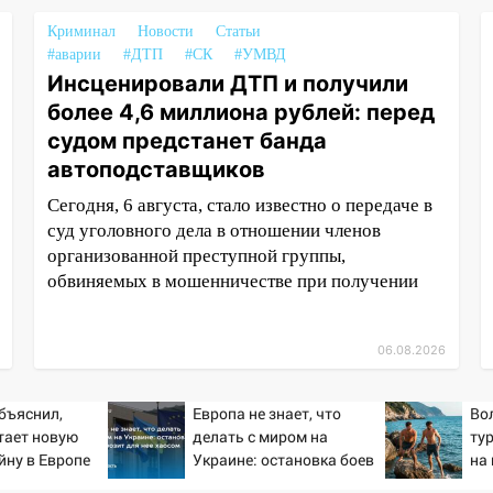
Криминал
Новости
Статьи
#аварии
#ДТП
#СК
#УМВД
Инсценировали ДТП и получили
более 4,6 миллиона рублей: перед
судом предстанет банда
автоподставщиков
Сегодня, 6 августа, стало известно о передаче в
суд уголовного дела в отношении членов
организованной преступной группы,
обвиняемых в мошенничестве при получении
06.08.2026
бъяснил,
Европа не знает, что
Во
тает новую
делать с миром на
ту
йну в Европе
Украине: остановка боев
на
й
грозит для нее хаосом