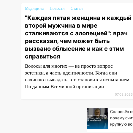
16:35
В Ульяновске установили
ещё девять бункеров для
Медицина
Новости
Статьи
крупногабаритного мусора
"Каждая пятая женщина и каждый
16:26
В Ульяновске бесплатно
второй мужчина в мире
покажут матч «Волги» под
сталкиваются с алопецией": врач
открытым небом
рассказал, чем может быть
вызвано облысение и как с этим
16:12
В Ульяновском
госуниверситете разработают
справиться
отечественный прибор для
Волосы для многих — не просто вопрос
цифровой ПЦР
эстетики, а часть идентичности. Когда они
15:47
Ульяновцы могут
начинают выпадать, это становится испытанием.
вернуть деньги за абонементы
По данным Всемирной организации
закрывшегося фитнес-клуба
07.08.2026
«Рекорд-Fitness»
15:34
После вмешательства
Соловьёв о
прокуратуры в селах
почему счи
Ульяновской области привели
крупную во
в порядок детские площадки
неизбежно