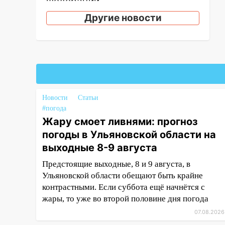
Федерации
Другие новости
19:30
Ульяновцев приглашают
поддержать «Симбирскую
чебурашку» на фестивале
«ФормАРТ»
18:11
Ульяновская область
стала пилотным регионом
проекта «Культурное
Новости
Статьи
долголетие»
#погода
Жару смоет ливнями: прогноз
17:16
В реанимацию
погоды в Ульяновской области на
Ульяновской областной
больницы поступили шесть
выходные 8-9 августа
новых аппаратов ИВЛ
Предстоящие выходные, 8 и 9 августа, в
16:51
В Чердаклинском районе
Ульяновской области обещают быть крайне
ремонтируют дороги, ставят
контрастными. Если суббота ещё начнётся с
остановки и проводят новое
жары, то уже во второй половине дня погода
освещение
07.08.2026