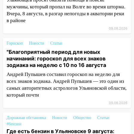
08:19
Внимание! В Цильнинском районе
мужчины, который пропал на Волге во время шторма.
пропал 67-летний мужчина
Вчера, 8 августа, в разгар непогоды в акватории реки
08:11
На Ульяновск снова надвигается
в районе
непогода
09.08.2026
07:30
Евро-3 вместо Евро-5: что
Гороскоп
Новости
Статьи
означают классы бензина и можно ли
заливать «старое» топливо в
"Благоприятный период для новых
современные автомобили
начинаний: гороскоп для всех знаков
зодиака на неделю с 10 по 16 августа
06:30
Какая погода будет в Ульяновской
Андрей Пупышев составил гороскоп на неделю для
области днем 9 августа
всех знаков зодиака. Андрей Пупышев — это один из
05:05
День, когда всё может
самых авторитетных астрологов Ульяновской области,
измениться: гороскоп на 9 августа —
который почти
три знака получат шанс, который нельзя
09.08.2026
упустить
08.08.2026
Дорожная обстановка
Новости
Общество
Статьи
20:10
Во время урагана в Ульяновске на
#бензин
Где есть бензин в Ульяновске 9 августа:
Волге перевернулась лодка