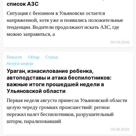
список АЗС
19:55
В Ульяновске упавшее дерево
Ситуация с бензином в Ульяновске остается
заблокировало в машине двух женщин
напряженной, хотя уже и появились положительные
17:15
В Ульяновской области
тенденции. Водители продолжают искать АЗС, где
ремонтируют девять мостов: один уже
можно заправиться, а
готов, ещё два — почти завершены
09.08.2026
17:00
«Ульяновскалипсис»: последствия
урагана 8 августа
Новости
Обзор
Статьи
#итоги недели
16:38
Прогноз погоды в Ульяновской
Ураган, изнасилование ребенка,
области на 9 августа
автоподставы и атака беспилотников:
важные итоги прошедшей недели в
16:34
Из-за мощной непогоды в
Ульяновской области
Ульяновске отменили фестиваль «Наше
время»
Первая неделя августа принесла Ульяновской области
целую череду громких происшествий: регион
16:17
Мелекесский район первым в
пережил налет беспилотников, разрушительный
Ульяновской области намолотил более
шторм, парализовавший
100 тысяч тонн зерна
09.08.2026