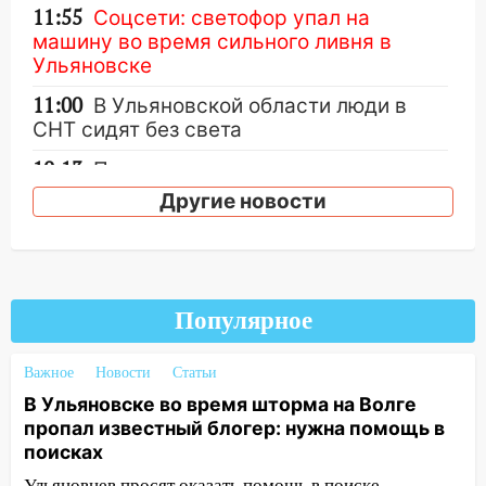
11:55
Соцсети: светофор упал на
машину во время сильного ливня в
Ульяновске
11:00
В Ульяновской области люди в
СНТ сидят без света
10:13
Прокуратура подвела итоги
недели в Ульяновской области
Другие новости
09:18
Из-за ливня заблокировано
движение трамваев в Ульяновске
09:15
Ураган, изнасилование ребенка,
Популярное
автоподставы и атака беспилотников:
важные итоги прошедшей недели в
Ульяновской области
Важное
Новости
Статьи
В Ульяновске во время шторма на Волге
08:20
В Ульяновске восстановили
пропал известный блогер: нужна помощь в
трамвайную и троллейбусную
поисках
инфраструктуру после шторма
Ульяновцев просят оказать помощь в поиске