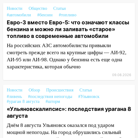
15:17
В колледжи и техникумы
Ульяновской области подали более 10
Новости
Общество
Статьи
тысяч заявлений
#автомобили
#бензин
#топливо
Евро-3 вместо Евро-5: что означают классы
15:04
Фоторепортаж с улиц Ульяновска
бензина и можно ли заливать «старое»
после шторма: поваленные деревья и
топливо в современные автомобили
затопленные улицы
На российских АЗС автомобилисты привыкли
14:28
Ураган вырвал остановку на улице
смотреть прежде всего на крупные цифры — АИ-92,
Деева в Заволжье
АИ-95 или АИ-98. Однако у бензина есть еще одна
характеристика, которая обычно
14:26
Жители Ульяновска сами
пытаются расчистить ливнёвки, не
09.08.2026
дождавшись коммунальщиков
Новости
Обзор
Происшествия
Статьи
14:16
Шторм продолжает ломать город:
#ливень
#последствия непогоды
#Ульяновск
на улице Любови Шевцовой рухнул
#ураган 8 августа
#шторм
светофор
«Ульяновскалипсис»: последствия урагана 8
августа
14:14
Студента из Ульяновска обманули
мошенники под видом преподавателя
Днём 8 августа Ульяновск оказался под ударом
мощной непогоды. На город обрушились сильный
14:12
Куда жаловаться ульяновцам на