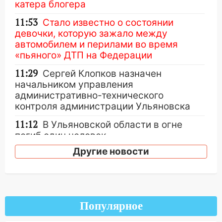
катера блогера
11:53
Стало известно о состоянии
девочки, которую зажало между
автомобилем и перилами во время
«пьяного» ДТП на Федерации
11:29
Сергей Клопков назначен
начальником управления
административно-технического
контроля администрации Ульяновска
11:12
В Ульяновской области в огне
погиб один человек
Другие новости
11:05
12 человек погибли и 39 получили
ранения после атаки беспилотников на
Нижнекамск
10:51
В Ульяновской области
перехвачены четыре беспилотника
Популярное