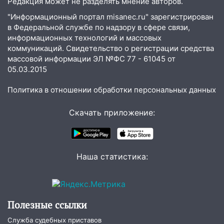
Редакция может не разделять мнение авторов.
09:15
Ураган, изнасилование ребенка,
"Информационный портал misanec.ru" зарегистрирован
автоподставы и атака беспилотников:
в Федеральной службе по надзору в сфере связи,
информационных технологий и массовых
важные итоги прошедшей недели в
коммуникаций. Свидетельство о регистрации средства
Ульяновской области
массовой информации ЭЛ №ФС 77 - 61045 от
08:20
В Ульяновске восстановили
05.03.2015
трамвайную и троллейбусную
инфраструктуру после шторма
Политика в отношении обработки персональных данных
08:19
Внимание! В Цильнинском районе
Скачать приложение:
пропал 67-летний мужчина
08:11
На Ульяновск снова надвигается
непогода
Наша статистика:
07:30
Евро-3 вместо Евро-5: что
означают классы бензина и можно ли
заливать «старое» топливо в
современные автомобили
Полезные ссылки
06:30
Какая погода будет в Ульяновской
Служба судебных приставов