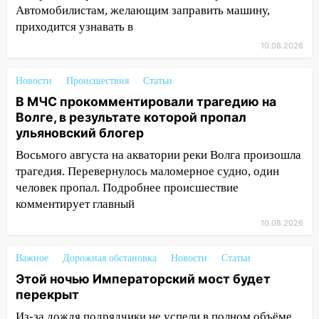
Автомобилистам, желающим заправить машину,
Ульяновске произошла авария
приходится узнавать в
08:02
В Ульяновске во время
10.08.2026
диспансеризации у 26-летнего парня
выявили онкологию
Новости
Происшествия
Статьи
07:00
Прохладная ночь и ветреный
В МЧС прокомментировали трагедию на
день: прогноз погоды в Ульяновске 10
Волге, в результате которой пропал
августа
ульяновский блогер
06:00
Как разрушительный ураган,
Восьмого августа на акватории реки Волга произошла
потопы и падающие деревья
трагедия. Перевернулось маломерное судно, один
парализовали Ульяновскую область: ЧП
человек пропал. Подробнее происшествие
за выходные
комментирует главный
10.08.2026
05:50
Пять украденных лошадей и
смертельная драка
Важное
Дорожная обстановка
Новости
Статьи
05:00
Боль, скованность и старение
Этой ночью Императорский мост будет
дисков: как повседневные привычки
перекрыт
незаметно разрушают наш позвоночник
Из-за дождя подрядчики не успели в полном объёме