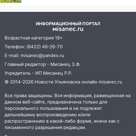
августа
13:00
На проспекте Тюленева в
Ульяновске образовалось «море»
ИНФОРМАЦИОННЫЙ ПОРТАЛ
12:57
В Ульяновской области ожидается
Возрастная категория 18+
крупный град
Телефон: (8422) 46-26-70
12:11
Где есть бензин в Ульяновске 9
E-mail: misanec@yandex.ru
августа: список АЗС
Главный редактор - Мисанец З.Ф.
11:55
Соцсети: светофор упал на
Учредитель - ИП Мисанец Р.Р.
машину во время сильного ливня в
Ульяновске
© 2014-2026 Новости Ульяновска онлайн
misanec.ru
11:00
В Ульяновской области люди в
Все права защищены. Вся информация, размещенная на
СНТ сидят без света
данном веб-сайте, предназначена только для
персонального пользования и не подлежит
10:13
Прокуратура подвела итоги
дальнейшему воспроизведению и/или
недели в Ульяновской области
распространению в какой-либо форме, иначе как с
письменного разрешения редакции.
09:18
Из-за ливня заблокировано
движение трамваев в Ульяновске