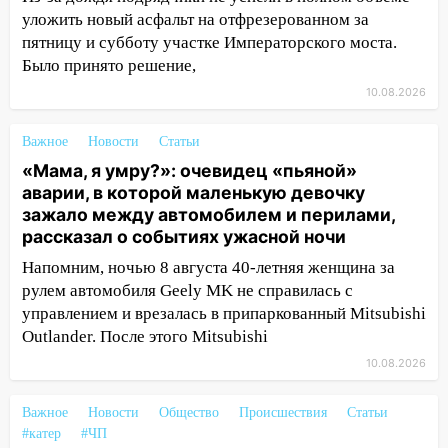
03:00
День скрытых ловушек и
уложить новый асфальт на отфрезерованном за
внезапных подарков судьбы: гороскоп
пятницу и субботу участке Императорского моста.
на 10 августа
Было принято решение,
09.08.2026
10.08.2026
21:58
В Ульяновске около «нового»
моста утопили автомобиль «Вольво»
Важное
Новости
Статьи
«Мама, я умру?»: очевидец «пьяной»
20:20
Итоги 9 августа в Ульяновской
аварии, в которой маленькую девочку
области: разгул стихии, поиски
зажало между автомобилем и перилами,
человека на Волге и транспортный
рассказал о событиях ужасной ночи
коллапс
Напомним, ночью 8 августа 40-летняя женщина за
19:43
Из-за ураганного ветра упали
рулем автомобиля Geely MK не справилась с
деревья в парке «Победы»
управлением и врезалась в припаркованный Mitsubishi
18:00
Outlander. После этого Mitsubishi
Пепелище на Балтийской: в
Заволжье ульяновские спасатели
10.08.2026
ликвидировали крупный пожар
Важное
Новости
Общество
Происшествия
Статьи
17:15
Прогноз погоды на 10 августа в
#катер
#ЧП
Ульяновской области