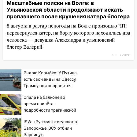
Масштабные поиски на Волге: в
16:00
В Ульяновске во время шторма на
Ульяновской области продолжают искать
Волге пропал известный блогер: нужна
пропавшего после крушения катера блогера
помощь в поисках
8 августа в разгар непогоды на Волге произошло ЧП:
перевернулся катер, на борту которого находились два
15:28
Соцсети: на «Ауди» упало дерево
человека — девушка Александра и ульяновский
в Новом городе
блогер Валерий
15:12
В Ульяновске выгорела кухня в
10.08.2026
многоэтажке
14:18
Гинеколог рассказала о том, с
Эндрю Корыбко: У Путина
какими сложностями сталкиваются
есть свои виды на Одессу.
молодые мамы
Трампу они понравятся.
Зеленскому вряд ли
13:02
Соцсети: на улице Розы
Спала на балконе во
Люксембург дерево упало на
время прилёта:
автомобиль
подробности трагической
гибели малышки в
13:00
«Благоприятный период для
ISW: «Русские отступают в
Нижнекамске 10/08/2026
новых начинаний: гороскоп для всех
Запорожье, ВСУ отбили
– Новости
знаков зодиака на неделю с 10 по 16
Зарницу»