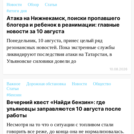
10:15
Соцсети: мотоциклист врезался в
Новости
Обзор
Статьи
«Калину» в Новом городе
#итоги дня
10:11
Атака на Нижнекамск, поиски пропавшего
Во время атаки беспилотников в
блогера и ребенок в реанимации: главные
Нижнекамске погибли люди: в
новости за 10 августа
республике объявили траур
Понедельник, 10 августа, принес целый ряд
10:06
За выходные выпало больше
резонансных новостей. Пока экстренные службы
месячной нормы осадков и упало 111
ликвидируют последствия атаки на Татарстан, в
деревьев в Ульяновске
Ульяновске силовики довели до
10:00
В Кузоватово ураганный ветер
10.08.2026
повредил кровли районного дома
культуры и школы
Важное
Дорожная обстановка
Новости
Общество
Статьи
09:20
Момент падения дерева на
#бензин
машину в Ульяновске попал на видео
Вечерний квест «Найди бензин»: где
09:16
Утро ульяновских водителей
ульяновцы заправляются 10 августа после
началось с «глухой» пробки на старом
работы
мосту
Несмотря на то что о ситуации с топливом стали
говорить все реже, до конца она не нормализовалась.
09:10
Соцсети: на Московском шоссе в