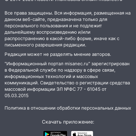
10:18
Губернатор Ульяновской области:
уничтожено четыре беспилотника в
Все права защищены. Вся информация, размещенная на
регионе
данном веб-сайте, предназначена только для
10:00
В Ульяновске дотла сгорел
персонального пользования и не подлежит
легковой автомобиль
дальнейшему воспроизведению и/или
распространению в какой-либо форме, иначе как с
09:39
В Ульяновске будут судить десять
письменного разрешения редакции.
наркодилеров, снабжавших две области
Редакция может не разделять мнение авторов.
09:25
Вынесли приговор дебоширам,
"Информационный портал misanec.ru" зарегистрирован
избившим мужчину в трамвае
в Федеральной службе по надзору в сфере связи,
информационных технологий и массовых
08:27
Ульяновская полиция получила
коммуникаций. Свидетельство о регистрации средства
один из шести уникальных автомобилей
массовой информации ЭЛ №ФС 77 - 61045 от
в России
05.03.2015
07:02
Жара отступит: какой будет
Политика в отношении обработки персональных данных
погода в Ульяновске днем 5 августа
06:10
Двое мигрантов изнасиловали 13-
Скачать приложение:
летнюю девочку в центре Ульяновска