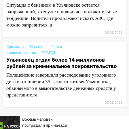
Вешкайме посиделки с судимым
Ситуация с бензином в Ульяновске остается
знакомым закончились для женщины
напряженной, хотя уже и появились положительные
больницей
тенденции. Водители продолжают искать АЗС, где
16:06
можно заправиться, а
18-летняя девушка без прав
перевернулась на мопеде и попала в
05.08.2026
больницу
Криминал
Новости
Статьи
15:59
Ульяновец отдал более 14
#мошенничество
#УМВД
миллионов рублей за криминальное
Ульяновец отдал более 14 миллионов
покровительство
рублей за криминальное покровительство
15:32
На «кольце» кроссовер сбил 18-
Полицейские завершили расследование уголовного
летнего мопедиста
дела в отношении 35-летнего жителя Ульяновска,
обвиняемого в вымогательстве денежных средств у
15:00
В Ульяновске после тройного ДТП
представителя
госпитализировали 25-летнего байкера
05.08.2026
14:32
На Ульяновскую область
надвигается жара
Восемь человек
14:08
Пешеход переходил по «зебре»:
пострадали при наезде