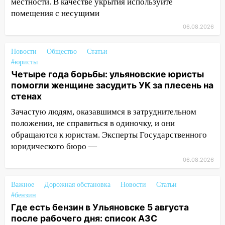
местности. В качестве укрытия используйте
20:22
Мошенники обманули 92-летнюю
помещения с несущими
жительницу Ульяновской области
06.08.2026
19:14
Житель Ульяновской области
подвез троих незнакомцев на трассе и
Новости
Общество
Статьи
заработал уголовное дело
#юристы
Четыре года борьбы: ульяновские юристы
18:14
Прогноз погоды на 6 августа в
помогли женщине засудить УК за плесень на
Ульяновской области
стенах
18:00
Мотофристайл, рок и силовой
Зачастую людям, оказавшимся в затруднительном
экстрим: в Ульяновске пройдет
положении, не справиться в одиночку, и они
большой фестиваль «Наше время»
обращаются к юристам. Эксперты Государственного
17:30
юридического бюро —
Где есть бензин в Ульяновске 5
августа после рабочего дня: список АЗС
06.08.2026
17:05
«Обыск» по видеосвязи: в
Важное
Дорожная обстановка
Новости
Статьи
Ульяновске задержали 19-летнюю
#бензин
сообщницу мошенников
Где есть бензин в Ульяновске 5 августа
16:12
Едва не перерезал горло: в
после рабочего дня: список АЗС