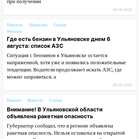
при получении
юному велосипедисту на улице
06.08.2026
Чернышевского
08:21
В Заволжском районе украли два
Новости
Общество
Статьи
велосипеда
#бензин
Где есть бензин в Ульяновске днем 6
07:18
В Ульяновск идет
августа: список АЗС
тридцатиградусная жара: какая будет
погода в четверг
Ситуация с бензином в Ульяновске остается
напряженной, хотя уже и появились положительные
06:00
Четыре года борьбы: ульяновские
тенденции. Водители продолжают искать АЗС, где
юристы помогли женщине засудить УК
можно заправиться, а
за плесень на стенах
06.08.2026
05:00
Кому 6 августа звезды сулят
прибыль, а кому — испытания на
Важное
Новости
Статьи
прочность
Внимание! В Ульяновской области
05.08.2026
объявлена ракетная опасность
22:58
Соцсети: на проспекте Тюленева
Губернатор сообщил, что в регионе объявлена
ДТП с мотоциклистом
ракетная опасность. Нельзя оставаться на открытой