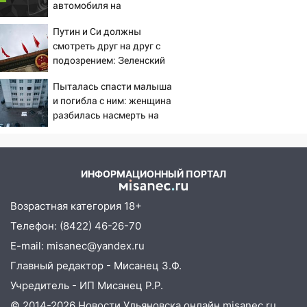
подробности серьезной аварии на
автомобиля на
Фруктовой
пешеходов в Омске
Путин и Си должны
13:30
В Димитровграде на улице
смотреть друг на друг с
Трудовой горело здание
подозрением: Зеленский
поставил задачу своим
13:00
Водитель без прав врезался в
Пыталась спасти малыша
дипломатам
припаркованный автомобиль
и погибла с ним: женщина
разбилась насмерть на
12:37
Переезжал «зебру» на
глазах у детей 06/08/2026
велосипеде и попал под колеса
– Новости
12:18
Вспыхнул изнутри: в
ИНФОРМАЦИОННЫЙ ПОРТАЛ
Железнодорожном районе горела дача
11:33
В Засвияжье под колёса авто
Возрастная категория 18+
попал мужчина
Телефон: (8422) 46-26-70
11:17
В Радищевском районе сгорели
E-mail: misanec@yandex.ru
хозяйственные постройки
Главный редактор - Мисанец З.Ф.
11:00
В Канадее горел жилой дом
Учредитель - ИП Мисанец Р.Р.
© 2014-2026 Новости Ульяновска онлайн
misanec.ru