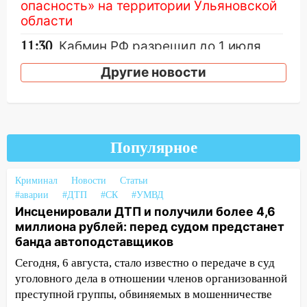
опасность» на территории Ульяновской
области
11:30
Кабмин РФ разрешил до 1 июля
2027 года импорт, выпуск и обращение
Другие новости
бензина Евро 2, Евро 3, Евро 4
11:12
Соцсети: на Рябикова автомобиль
врезался в забор
10:27
Где есть бензин в Ульяновске
Популярное
днем 6 августа: список АЗС
10:16
Внимание! В Ульяновской области
Криминал
Новости
Статьи
#аварии
объявлена ракетная опасность
#ДТП
#СК
#УМВД
Инсценировали ДТП и получили более 4,6
10:00
В Старомайнском районе утонул
миллиона рублей: перед судом предстанет
51-летний мужчина
банда автоподставщиков
09:50
В Ульяновске черный коршун
Сегодня, 6 августа, стало известно о передаче в суд
застрял в тепловозе
уголовного дела в отношении членов организованной
преступной группы, обвиняемых в мошенничестве
09:44
Ульяновские спасатели помогли