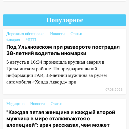
руководителя частной компании
наказали за сокрытие прошлого своего
сотрудник
Популярное
18:02
В Ульяновск едут звезды
баскетбола!
Дорожная обстановка
Новости
Статьи
#авария
#ДТП
17:08
Ульяновский областной суд
Под Ульяновском при развороте пострадал
оставил в силе приговор руководству
38-летний водитель иномарки
«УльяновскФармации» за махинации на
3,2 млн рублей
5 августа в 16:34 произошла крупная авария в
Цильнинском районе. По предварительной
16:09
Ветераны легкой атлетики из
информации ГАИ, 38-летний мужчина за рулем
Ульяновска успешно выступили на
автомобиля «Хонда Аккорд» при
Чемпионате России
07.08.2026
16:02
В Ульяновской области убрали
более 28% площадей зерновых и
Медицина
Новости
Статьи
зернобобовых культур
"Каждая пятая женщина и каждый второй
15:51
Бросила кирпич в жену брата: в
мужчина в мире сталкиваются с
Ульяновской области завели дело на
алопецией": врач рассказал, чем может