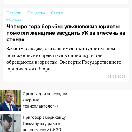
врезался в забор
Новости
Общество
Статьи
10:27
Где есть бензин в Ульяновске
#юристы
днем 6 августа: список АЗС
Четыре года борьбы: ульяновские юристы
помогли женщине засудить УК за плесень на
10:16
Внимание! В Ульяновской области
стенах
объявлена ракетная опасность
Зачастую людям, оказавшимся в затруднительном
10:00
В Старомайнском районе утонул
положении, не справиться в одиночку, и они
51-летний мужчина
обращаются к юристам. Эксперты Государственного
09:50
В Ульяновске черный коршун
юридического бюро —
застрял в тепловозе
06.08.2026
09:44
Ульяновские спасатели помогли
юному велосипедисту на улице
Органы для пересадки
Чернышевского
«черные
трансплантологи»
08:21
В Заволжском районе украли два
извлекали у еще живых
велосипеда
Приговор американцу
пациентов
Гилману за драки в
07:18
В Ульяновск идет
воронежском СИЗО