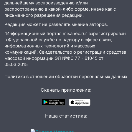
18:14
Прогноз погоды на 6 августа в
дальнейшему воспроизведению и/или
Ульяновской области
распространению в какой-либо форме, иначе как с
письменного разрешения редакции.
18:00
Мотофристайл, рок и силовой
экстрим: в Ульяновске пройдет
Редакция может не разделять мнение авторов.
большой фестиваль «Наше время»
"Информационный портал misanec.ru" зарегистрирован
в Федеральной службе по надзору в сфере связи,
17:30
Где есть бензин в Ульяновске 5
информационных технологий и массовых
августа после рабочего дня: список АЗС
коммуникаций. Свидетельство о регистрации средства
17:05
массовой информации ЭЛ №ФС 77 - 61045 от
«Обыск» по видеосвязи: в
05.03.2015
Ульяновске задержали 19-летнюю
сообщницу мошенников
Политика в отношении обработки персональных данных
16:12
Едва не перерезал горло: в
Вешкайме посиделки с судимым
Скачать приложение:
знакомым закончились для женщины
больницей
16:06
18-летняя девушка без прав
Наша статистика:
перевернулась на мопеде и попала в
больницу