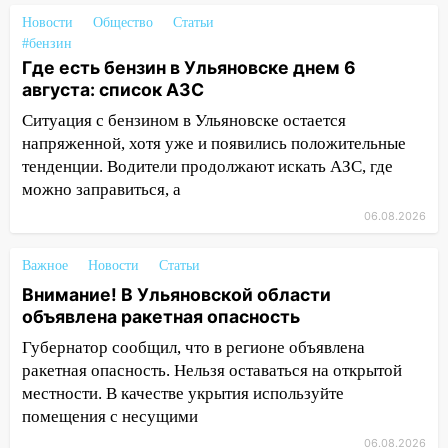
13:00
В суде защитили репутацию
Новости
Общество
Статьи
мужчины, которого необоснованно
#бензин
обвиняли в жестоком обращении с
Где есть бензин в Ульяновске днем 6
животными
августа: список АЗС
12:28
Миллион на «льготниках»: в
Ситуация с бензином в Ульяновске остается
Ульяновской области перевозчик
напряженной, хотя уже и появились положительные
провернул хитрую схему с чужими
тенденции. Водители продолжают искать АЗС, где
проездными
можно заправиться, а
06.08.2026
12:10
Ульяновский алиментщик накопил
120 тысяч долга
Важное
Новости
Статьи
11:49
Снят режим «Ракетная
Внимание! В Ульяновской области
опасность» на территории Ульяновской
объявлена ракетная опасность
области
Губернатор сообщил, что в регионе объявлена
11:30
Кабмин РФ разрешил до 1 июля
ракетная опасность. Нельзя оставаться на открытой
2027 года импорт, выпуск и обращение
местности. В качестве укрытия используйте
бензина Евро 2, Евро 3, Евро 4
помещения с несущими
11:12
Соцсети: на Рябикова автомобиль
06.08.2026