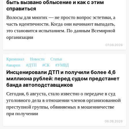
агрессивную женщину
быть вызвано облысение и как с этим
справиться
15:47
На улице Радищева сбили
Волосы для многих — не просто вопрос эстетики, а
курьера: крупная авария в Ульяновске
часть идентичности. Когда они начинают выпадать,
15:15
Проводил до квартиры и ограбил:
это становится испытанием. По данным Всемирной
новый кавалер женщины оказался
организации
рецидивистом
07.08.2026
14:26
В Ульяновске ограничат движение
по улице Ефремова
Криминал
Новости
Статьи
#аварии
#ДТП
#СК
#УМВД
14:23
67% ульяновцев готовы
Инсценировали ДТП и получили более 4,6
передумать увольняться, если им
миллиона рублей: перед судом предстанет
повысят зарплату
банда автоподставщиков
14:01
Инсценировали ДТП и получили
Сегодня, 6 августа, стало известно о передаче в суд
более 4,6 миллиона рублей: перед
уголовного дела в отношении членов организованной
судом предстанет банда
преступной группы, обвиняемых в мошенничестве
автоподставщиков
при получении
06.08.2026
13:36
В Инзе произошел крупный пожар