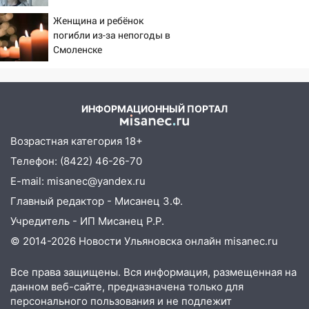
тридцатиградусная жара: какая будет
потребовали ужесточить -
погода в четверг
Женщина и ребёнок
Новости на Вести.ru
погибли из-за непогоды в
06:00
Четыре года борьбы: ульяновские
Смоленске
юристы помогли женщине засудить УК
за плесень на стенах
05:00
Кому 6 августа звезды сулят
ИНФОРМАЦИОННЫЙ ПОРТАЛ
прибыль, а кому — испытания на
прочность
Возрастная категория 18+
05.08.2026
Телефон: (8422) 46-26-70
22:58
Соцсети: на проспекте Тюленева
E-mail: misanec@yandex.ru
ДТП с мотоциклистом
Главный редактор - Мисанец З.Ф.
20:22
Мошенники обманули 92-летнюю
Учредитель - ИП Мисанец Р.Р.
жительницу Ульяновской области
© 2014-2026 Новости Ульяновска онлайн
misanec.ru
19:14
Житель Ульяновской области
подвез троих незнакомцев на трассе и
Все права защищены. Вся информация, размещенная на
заработал уголовное дело
данном веб-сайте, предназначена только для
персонального пользования и не подлежит