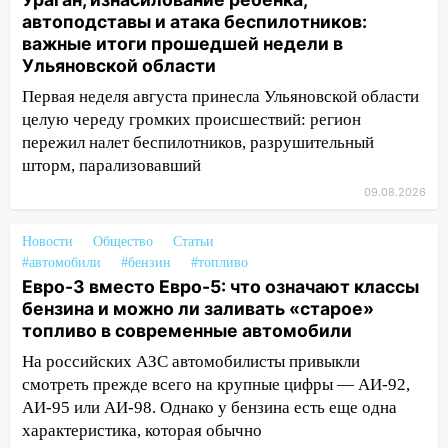
судить за неуплату 48,4 млн рублей
автоподставы и атака беспилотников:
налогов
важные итоги прошедшей недели в
09:28
Дети на дорогах: пострадали
Ульяновской области
велосипедисты, мотоциклисты и
Первая неделя августа принесла Ульяновской области
пешеходы. Обзор крупных аварий в
целую череду громких происшествий: регион
Ульяновской области
пережил налет беспилотников, разрушительный
шторм, парализовавший
08:30
Поджог со свечой, 16 сгоревших
домов и выстрел за водку
09.08.2026
07:50
Какая погоды будет днем 8
Новости
Общество
Статьи
августа
#автомобили
#бензин
#топливо
06:45
Императорский мост в
Евро-3 вместо Евро-5: что означают классы
Ульяновске останется закрытым до
бензина и можно ли заливать «старое»
утра 10 августа
топливо в современные автомобили
На российских АЗС автомобилисты привыкли
05:18
Судьба готовит сюрприз: гороскоп
смотреть прежде всего на крупные цифры — АИ-92,
на 8 августа — кому повезет с
АИ-95 или АИ-98. Однако у бензина есть еще одна
деньгами, а кого ждет неожиданная
характеристика, которая обычно
встреча