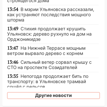
строящегося дома
13:54
В мэрии Ульяновска рассказали,
как устраняют последствия мощного
шторма
13:49
Стихия продолжает крушить
Ульяновск: дерево рухнуло на дом на
Орджоникидзе
13:47
На Нижней Террасе мощным
ветром вырвало дерево с корнем
13:46
Сильный ветер сорвал крышу с
СТО на проспекте Созидателей
13:35
Непогода продолжает бить по
транспорту: в Ульяновске трамвай
сошёл с рельсов
13:22
Другие новости
Упавшие деревья перекрыли
дороги в Ульяновске: фото