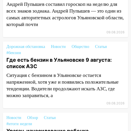
Андрей Пупышев составил гороскоп на неделю для
12:17
Ульяновск накрыл крупный град:
всех знаков зодиака. Андрей Пупышев — это один из
после ливня город снова уходит под
самых авторитетных астрологов Ульяновской области,
воду
который почти
12:12
Прокуратура взяла на контроль
09.08.2026
ДТП с шестилетним ребёнком на улице
Федерации
Дорожная обстановка
Новости
Общество
Статьи
#бензин
12:01
Пьяная женщина сбила
Где есть бензин в Ульяновске 9 августа:
шестилетнего ребёнка на улице
список АЗС
Федерации: возбуждено уголовное дело
Ситуация с бензином в Ульяновске остается
11:16
В Ульяновске ищут 37-летнего
напряженной, хотя уже и появились положительные
мужчину, пропавшего ещё 19 июля
тенденции. Водители продолжают искать АЗС, где
можно заправиться, а
10:30
От мотофристайла до прогулки с
хаски: куда сходить в Ульяновской
09.08.2026
области 8–9 августа
Новости
Обзор
Статьи
10:11
Директора ульяновской
#итоги недели
«Нефтяной топливной компании» будут
Ураган, изнасилование ребенка,