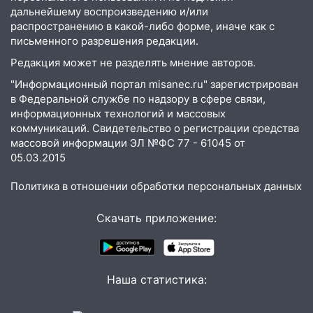
15:47
дальнейшему воспроизведению и/или
Ульяновцы могут вернуть деньги
распространению в какой-либо форме, иначе как с
за абонементы закрывшегося фитнес-
письменного разрешения редакции.
клуба «Рекорд-Fitness»
Редакция может не разделять мнение авторов.
15:34
После вмешательства
прокуратуры в селах Ульяновской
"Информационный портал misanec.ru" зарегистрирован
в Федеральной службе по надзору в сфере связи,
области привели в порядок детские
информационных технологий и массовых
площадки
коммуникаций. Свидетельство о регистрации средства
15:27
Прокуратура проверяет
массовой информации ЭЛ №ФС 77 - 61045 от
капремонт школы в селе Кивать
05.03.2015
15:08
В Кузоватово после прокурорской
Политика в отношении обработки персональных данных
проверки обновили разметку на
пешеходных переходах
Скачать приложение:
14:40
На проспекте Гая в Ульяновске
запретили остановку автомобилей на
50-метровом участке
Наша статистика:
14:22
В Новом городе 8 августа пройдет
большой фестиваль «Наше время» с