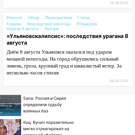
09.08.2026
04:47
В Ульяновской области объявили
ракетную опасность: звучат сирены
Новости
Обзор
Происшествия
Статьи
07.08.2026
#ливень
#последствия непогоды
#Ульяновск
#ураган 8 августа
#шторм
20:40
Ульяновские аграрии смогут
«Ульяновскалипсис»: последствия урагана 8
купить тракторы с отсрочкой платежа
августа
до декабря
Днём 8 августа Ульяновск оказался под ударом
19:34
В следственном управлении
мощной непогоды. На город обрушились сильный
состоялось торжественное
ливень, гроза, крупный град и шквалистый ветер. За
мероприятие, приуроченное к
несколько часов стихия
празднованию Дня сотрудника органов
08.08.2026
следствия Российской Федерации
19:30
Ульяновцев приглашают
Sana: Россия и Сирия
поддержать «Симбирскую чебурашку»
определили судьбу
на фестивале «ФормАРТ»
военных баз
18:11
Ульяновская область стала
Коц: Вучич поразительно
пилотным регионом проекта
мягко отреагировал на
«Культурное долголетие»
вопрос об убийстве