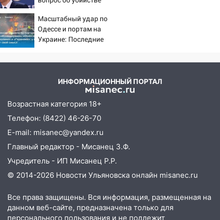
русских
17:23
Прогноз погоды в Ульяновской
Масштабный удар по
области на 8 августа
Одессе и портам на
Украине: Последние
17:16
В реанимацию Ульяновской
новости, подробности об
областной больницы поступили шесть
ударах России 9 августа
новых аппаратов ИВЛ
2026 года
16:51
В Чердаклинском районе
ИНФОРМАЦИОННЫЙ ПОРТАЛ
ремонтируют дороги, ставят остановки
и проводят новое освещение
Возрастная категория 18+
Телефон: (8422) 46-26-70
16:35
В Ульяновске установили ещё
девять бункеров для крупногабаритного
E-mail: misanec@yandex.ru
мусора
Главный редактор - Мисанец З.Ф.
16:26
В Ульяновске бесплатно покажут
Учредитель - ИП Мисанец Р.Р.
матч «Волги» под открытым небом
© 2014-2026 Новости Ульяновска онлайн
misanec.ru
16:12
В Ульяновском госуниверситете
Все права защищены. Вся информация, размещенная на
разработают отечественный прибор для
данном веб-сайте, предназначена только для
цифровой ПЦР
персонального пользования и не подлежит