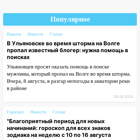
13:17
Непогода в Ульяновске не
закончится сегодня: сильные ливни
сохранятся 9 августа
Популярное
13:15
Трижды «брал в долг» без спроса:
Важное
Новости
Статьи
житель Вешкаймского района похитил у
знакомого 191 тысячу рублей
В Ульяновске во время шторма на Волге
пропал известный блогер: нужна помощь в
13:14
Ураган оторвал светофор на
поисках
проспекте Филатова в Ульяновске
Ульяновцев просят оказать помощь в поиске
13:12
Дерево пробило крышу дома на
мужчины, который пропал на Волге во время шторма.
Новгородской в Ульяновске и рухнуло
Вчера, 8 августа, в разгар непогоды в акватории реки
на электрощит
в районе
13:10
В Заволжском районе дерево
09.08.2026
упало во дворе
Гороскоп
Новости
Статьи
13:08
Ураган ударил по Ульяновску:
"Благоприятный период для новых
сорванные крыши, поваленные деревья,
начинаний: гороскоп для всех знаков
затопленные улицы и остановившиеся
зодиака на неделю с 10 по 16 августа
трамваи