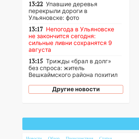
13:22
Упавшие деревья
перекрыли дороги в
Ульяновске: фото
13:17
Непогода в Ульяновске
не закончится сегодня:
сильные ливни сохранятся 9
августа
13:15
Трижды «брал в долг»
без спроса: житель
Вешкаймского района похитил
у знакомого 191 тысячу рублей
Другие новости
13:14
Ураган оторвал светофор
на проспекте Филатова в
Ульяновске
13:12
Дерево пробило крышу
дома на Новгородской в
Ульяновске и рухнуло на
электрощит
Новости
Обзор
Происшествия
Статьи