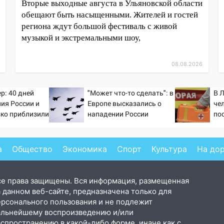
Вторые выходные августа в Ульяновской области
обещают быть насыщенными. Жителей и гостей
региона ждут большой фестиваль с живой
музыкой и экстремальными шоу,
08.08.2026
р: 40 дней
"Может что-то сделать": в
В 
ия России и
Европе высказались о
че
зко приблизили
нападении России
по
а Зеленского
а
Общество
Экономика
Спорт
Культура
На до
се права защищены. Вся информация, размещенная
 данном веб-сайте, предназначена только для
ерсонального пользования и не подлежит
альнейшему воспроизведению и/или
аспространению в какой-либо форме, иначе как с