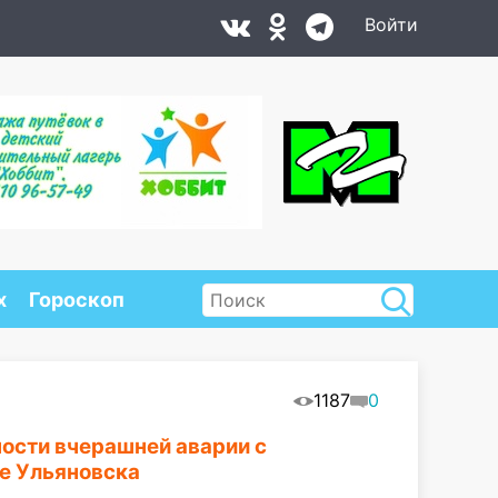
Войти
х
Гороскоп
1187
0
ости вчерашней аварии с
е Ульяновска