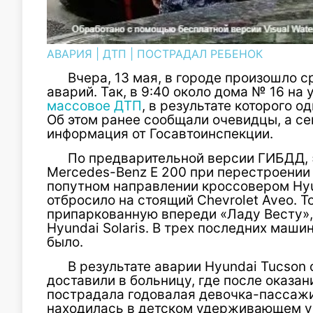
АВАРИЯ
|
ДТП
|
ПОСТРАДАЛ РЕБЕНОК
Вчера, 13 мая, в городе произошло 
аварий. Так, в 9:40 около дома № 16 на
массовое ДТП
, в результате которого 
Об этом ранее сообщали очевидцы, а с
информация от Госавтоинспекции.
По предварительной версии ГИБДД, 
Mercedes-Benz E 200 при перестроении
попутном направлении кроссовером Hyu
отбросило на стоящий Chevrolet Aveo. Т
припаркованную впереди «Ладу Весту», 
Hyundai Solaris. В трех последних маши
было.
В результате аварии Hyundai Tucson 
доставили в больницу, где после оказа
пострадала годовалая девочка-пассажир
находилась в детском удерживающем у