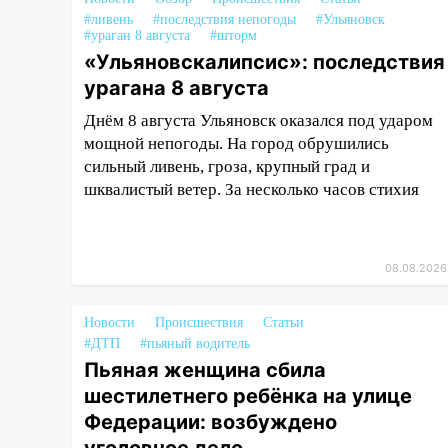
#ливень
#последствия непогоды
#Ульяновск
13:10
В Заволжском районе
#ураган 8 августа
#шторм
дерево упало во дворе
«Ульяновскалипсис»: последствия
урагана 8 августа
13:08
Ураган ударил по
Ульяновску: сорванные крыши,
Днём 8 августа Ульяновск оказался под ударом
поваленные деревья,
мощной непогоды. На город обрушились
затопленные улицы и
сильный ливень, гроза, крупный град и
остановившиеся трамваи
шквалистый ветер. За несколько часов стихия
12:17
Ульяновск накрыл
крупный град: после ливня
город снова уходит под воду
08.08.2026
12:12
Прокуратура взяла на
контроль ДТП с шестилетним
Новости
Происшествия
Статьи
ребёнком на улице Федерации
#ДТП
#пьяный водитель
Пьяная женщина сбила
12:01
Пьяная женщина сбила
шестилетнего ребёнка на улице
шестилетнего ребёнка на
Федерации: возбуждено
улице Федерации: возбуждено