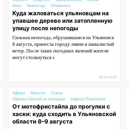
#жкх
#непогода
#Ульяновск
Куда жаловаться ульяновцам на
упавшее дерево или затопленную
улицу после непогоды
Сильная непогода, обрушившаяся на Ульяновск
8 августа, принесла городу ливни и шквалистый
ветер. После таких погодных явлений жители
могут столкнуться с
08.08.2026
Афиша
Новости
Статьи
#афиша событий на выходные
#афиша Ульяновска
От мотофристайла до прогулки с
хаски: куда сходить в Ульяновской
области 8–9 августа