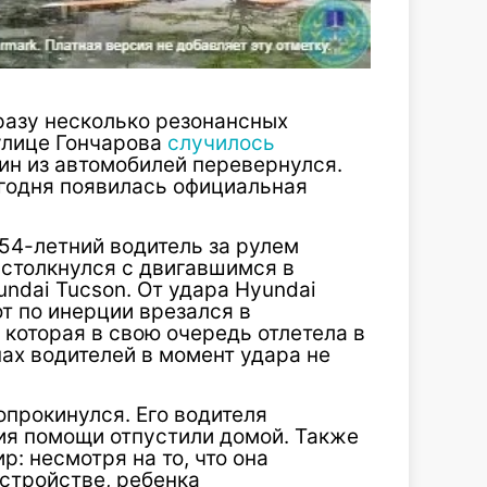
сразу несколько резонансных
 улице Гончарова
случилось
один из автомобилей перевернулся.
егодня появилась официальная
54-летний водитель за рулем
 столкнулся с двигавшимся в
ndai Tucson. От удара Hyundai
от по инерции врезался в
которая в свою очередь отлетела в
нах водителей в момент удара не
опрокинулся. Его водителя
ния помощи отпустили домой. Также
: несмотря на то, что она
стройстве, ребенка