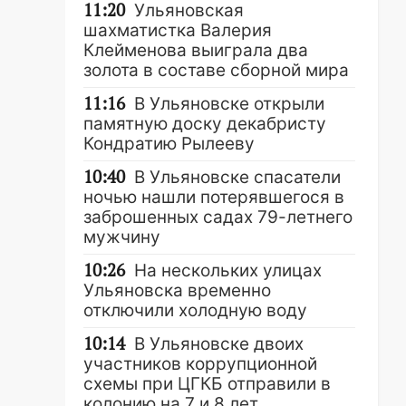
11:20
Ульяновская
шахматистка Валерия
Клейменова выиграла два
золота в составе сборной мира
11:16
В Ульяновске открыли
памятную доску декабристу
Кондратию Рылееву
10:40
В Ульяновске спасатели
ночью нашли потерявшегося в
заброшенных садах 79-летнего
мужчину
10:26
На нескольких улицах
Ульяновска временно
отключили холодную воду
10:14
В Ульяновске двоих
участников коррупционной
схемы при ЦГКБ отправили в
колонию на 7 и 8 лет