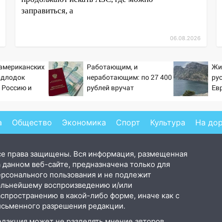
заправиться, а
06.08.2026
 американских
Работающим, и
Жи
одлодок
неработающим: по 27 400
ру
 Россию и
рублей вручат
Ев
 инструмент
пенсионерам в сентябре -
ссированного
PrimaMedia.ru
а
Общество
Экономика
Спорт
Культура
На до
се права защищены. Вся информация, размещенная
 данном веб-сайте, предназначена только для
ерсонального пользования и не подлежит
альнейшему воспроизведению и/или
аспространению в какой-либо форме, иначе как с
исьменного разрешения редакции.
едакция может не разделять мнение авторов.