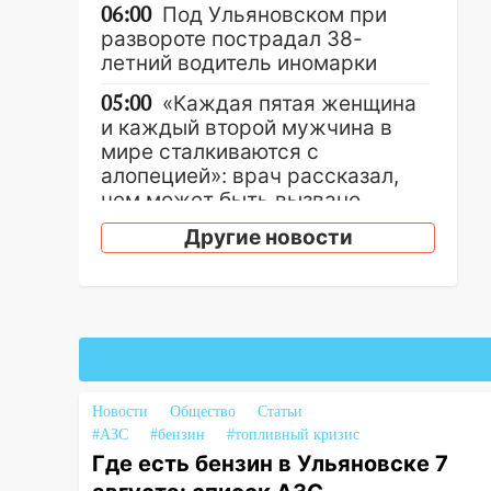
06:00
Под Ульяновском при
развороте пострадал 38-
летний водитель иномарки
05:00
«Каждая пятая женщина
и каждый второй мужчина в
мире сталкиваются с
алопецией»: врач рассказал,
чем может быть вызвано
облысение и как с этим
Другие новости
справиться
03:30
Гороскоп на 7 августа:
пятница принесет прилив
творческой энергии и отличные
шансы исправить старые
ошибки
Новости
Общество
Статьи
06.08.2026
#АЗС
#бензин
#топливный кризис
23:20
Прогноз погоды на 7
Где есть бензин в Ульяновске 7
августа в Ульяновской области