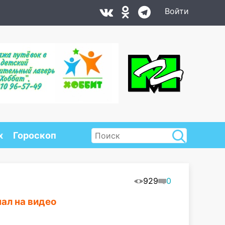
Войти
х
Гороскоп
929
0
ал на видео