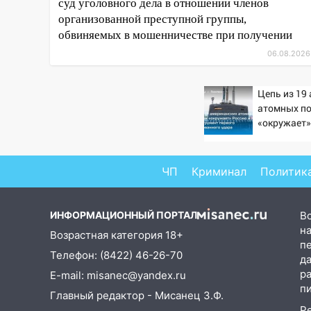
суд уголовного дела в отношении членов
Чемпионате России
организованной преступной группы,
16:02
В Ульяновской области
обвиняемых в мошенничестве при получении
убрали более 28% площадей
06.08.2026
зерновых и зернобобовых
культур
Цепь из 19
15:51
Бросила кирпич в жену
атомных п
брата: в Ульяновской области
«окружает»
завели дело на агрессивную
Китай: это
женщину
первого ма
удара
ЧП
Криминал
Политик
15:47
На улице Радищева
сбили курьера: крупная авария
в Ульяновске
ИНФОРМАЦИОННЫЙ ПОРТАЛ
В
15:15
Проводил до квартиры и
на
Возрастная категория 18+
п
ограбил: новый кавалер
Телефон: (8422) 46-26-70
д
женщины оказался
р
E-mail: misanec@yandex.ru
рецидивистом
п
Главный редактор - Мисанец З.Ф.
14:26
В Ульяновске ограничат
Р