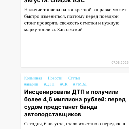
августа: список АЗС
20:04
Ульяновцев приглашают
Наличие топлива на конкретной заправке может
на забег, посвящённый Дню
быстро измениться, поэтому перед поездкой
воздушного флота России
стоит проверять свежесть отметки и нужную
19:12
марку топлива. Заволжский
В Ульяновской области
руководителя частной
компании наказали за сокрытие
прошлого своего сотрудник
18:02
В Ульяновск едут звезды
07.08.2026
баскетбола!
17:08
Ульяновский областной
Криминал
Новости
Статьи
суд оставил в силе приговор
#аварии
#ДТП
#СК
#УМВД
руководству
Инсценировали ДТП и получили
«УльяновскФармации» за
более 4,6 миллиона рублей: перед
махинации на 3,2 млн рублей
судом предстанет банда
16:09
Ветераны легкой
автоподставщиков
атлетики из Ульяновска
Сегодня, 6 августа, стало известно о передаче в
успешно выступили на