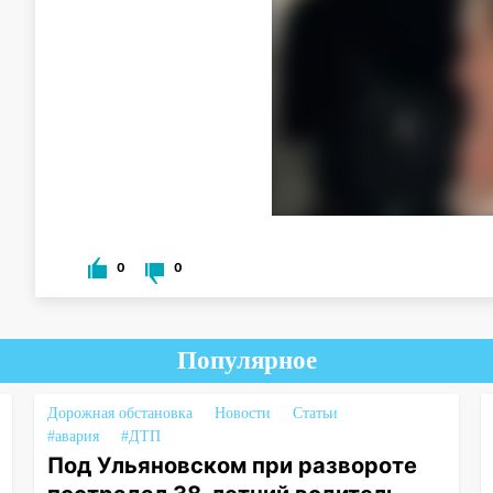
0
0
Популярное
Дорожная обстановка
Новости
Статьи
#авария
#ДТП
Под Ульяновском при развороте