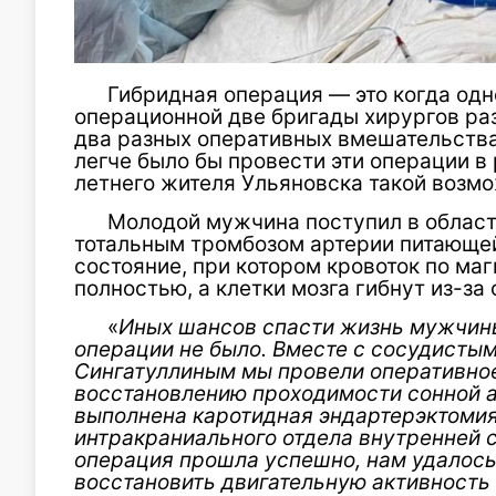
Гибридная операция — это когда одн
операционной две бригады хирургов ра
два разных оперативных вмешательства.
легче было бы провести эти операции в
летнего жителя Ульяновска такой возмо
Молодой мужчина поступил в област
тотальным тромбозом артерии питающей
состояние, при котором кровоток по м
полностью, а клетки мозга гибнут из-за
«
Иных шансов спасти жизнь мужчин
операции не было. Вместе с сосудисты
Сингатуллиным мы провели оперативно
восстановлению проходимости сонной а
выполнена каротидная эндартерэктомия
интракраниального отдела внутренней с
операция прошла успешно, нам удалось
восстановить двигательную активность