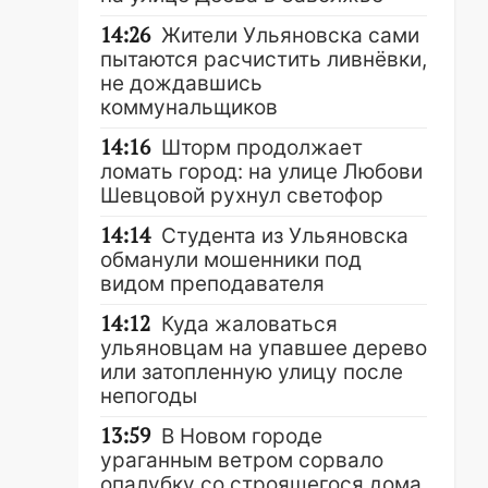
14:26
Жители Ульяновска сами
пытаются расчистить ливнёвки,
не дождавшись
коммунальщиков
14:16
Шторм продолжает
ломать город: на улице Любови
Шевцовой рухнул светофор
14:14
Студента из Ульяновска
обманули мошенники под
видом преподавателя
14:12
Куда жаловаться
ульяновцам на упавшее дерево
или затопленную улицу после
непогоды
13:59
В Новом городе
ураганным ветром сорвало
опалубку со строящегося дома