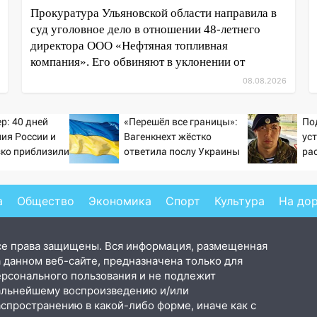
Прокуратура Ульяновской области направила в
суд уголовное дело в отношении 48-летнего
директора ООО «Нефтяная топливная
компания». Его обвиняют в уклонении от
08.08.2026
р: 40 дней
«Перешёл все границы»:
По
ия России и
Вагенкнехт жёстко
ус
зко приблизили
ответила послу Украины
рас
а Зеленского
в 
а
Общество
Экономика
Спорт
Культура
На до
се права защищены. Вся информация, размещенная
 данном веб-сайте, предназначена только для
ерсонального пользования и не подлежит
альнейшему воспроизведению и/или
аспространению в какой-либо форме, иначе как с