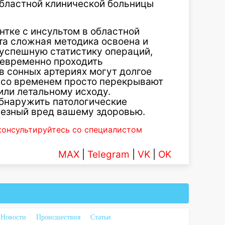
бластной клинической больницы
тке с инсультом в областной
эта сложная методика освоена и
 успешную статистику операций,
оевременно проходить
в сонных артериях могут долгое
 со временем просто перекрывают
или летальному исходу.
бнаружить патологические
рьезный вред вашему здоровью.
консультируйтесь со специалистом
MAX
|
Telegram
|
VK
|
OK
Новости
Происшествия
Статьи