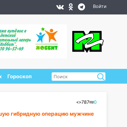
Войти
х
Гороскоп
787
0
йшую гибридную операцию мужчине