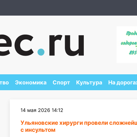
тво
Экономика
Спорт
Культура
На дорога
14 мая 2026 14:12
Ульяновские хирурги провели сложне
с инсультом