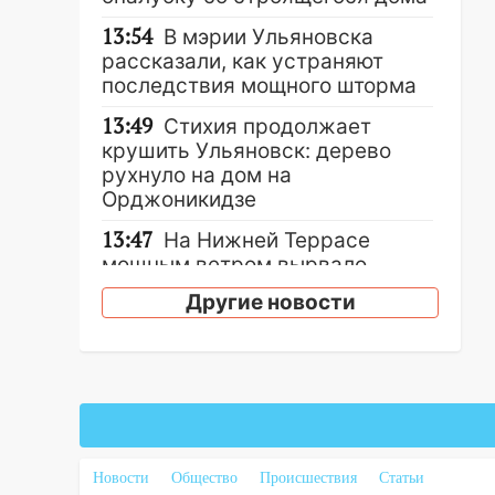
13:54
В мэрии Ульяновска
рассказали, как устраняют
последствия мощного шторма
13:49
Стихия продолжает
крушить Ульяновск: дерево
рухнуло на дом на
Орджоникидзе
13:47
На Нижней Террасе
мощным ветром вырвало
дерево с корнем
Другие новости
13:46
Сильный ветер сорвал
крышу с СТО на проспекте
Созидателей
13:35
Непогода продолжает
бить по транспорту: в
Ульяновске трамвай сошёл с
Новости
Общество
Происшествия
Статьи
рельсов