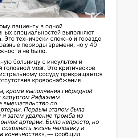
ому пациенту в одной
зных специальностей выполняют
 Это технически сложно и гораздо
 разные периоды времени, но у 40-
жности не было.
ную больницу с инсультом и
 головной мозг. Это критическое
агистральному сосуду прекращается
 отсутствия кровоснабжения.
ы, кроме выполнения гибридной
м хирургом Рафаэлем
е вмешательство по
ртерии. Первым этапом была
 и затем удаление тромба из
онной артерии. Было непросто, но
 сохранить жизнь человеку и
 в конечностях
», — сообщил