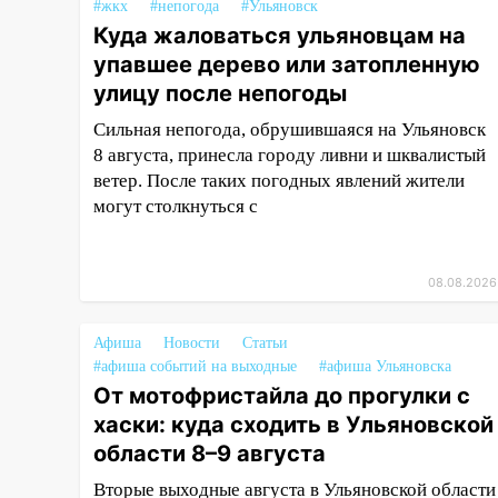
#жкх
#непогода
#Ульяновск
Куда жаловаться ульяновцам на
13:22
Упавшие деревья
перекрыли дороги в
упавшее дерево или затопленную
Ульяновске: фото
улицу после непогоды
13:17
Непогода в Ульяновске
Сильная непогода, обрушившаяся на Ульяновск
не закончится сегодня:
8 августа, принесла городу ливни и шквалистый
сильные ливни сохранятся 9
ветер. После таких погодных явлений жители
августа
могут столкнуться с
13:15
Трижды «брал в долг»
без спроса: житель
08.08.2026
Вешкаймского района похитил
у знакомого 191 тысячу рублей
Афиша
Новости
Статьи
13:14
Ураган оторвал светофор
#афиша событий на выходные
#афиша Ульяновска
на проспекте Филатова в
От мотофристайла до прогулки с
Ульяновске
хаски: куда сходить в Ульяновской
13:12
Дерево пробило крышу
области 8–9 августа
дома на Новгородской в
Вторые выходные августа в Ульяновской области
Ульяновске и рухнуло на